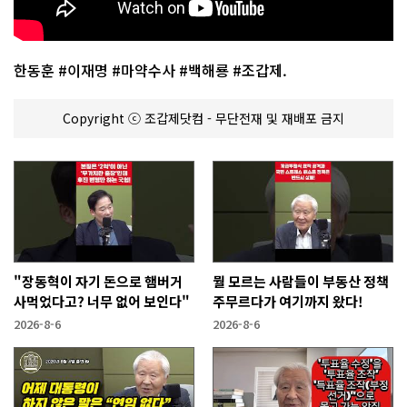
한동훈 #이재명 #마약수사 #백해룡 #조갑제.
Copyright ⓒ 조갑제닷컴 - 무단전재 및 재배포 금지
"장동혁이 자기 돈으로 햄버거
뭘 모르는 사람들이 부동산 정책
사먹었다고? 너무 없어 보인다"
주무르다가 여기까지 왔다!
2026-8-6
2026-8-6