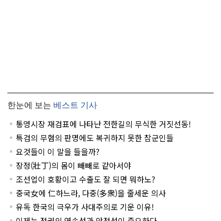
한눈에 보는
베스트 기사
통영시장 재검표에 나타난 전한길의 무식한 거짓선동!
특검의 무혐의 판명에도 복귀하지 못한 참군인들
요것들이 이 말을 들을까?
장정(壯丁)의 몸이 빼빼로 같아서야
조선업이 호황이고 수출도 잘 되면 뭐하노?
중국女에 仁하느라, 다중(多衆)을 줄세운 의사
유독 한국의 극우가 사대주의로 기운 이유!
이제는 정권의 연속성과 안정성이 중요하다