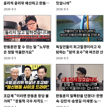
윤리적 윤리위 해산하고 한동훈
짓입니까"
복당 시켜야"
2026-8-5
2026-8-5
한동훈만 할 수 있는 말 "노무현
독일인들이 최고절경이라고 자
은 정말 억울한가요"
랑하는 "왕의 호수"와 바츠만 산
2026-8-5
2026-8-5
조갑제 "이러면 한동훈 창당 불
한동훈이 말폭탄을 던졌다! 한명
가피" “장동혁 극우 자격도 없
숙·김민석·송영길·이재명·노
어...2억 쓰고 성과 없어”
무현에게
2026-8-4
2026-8-4