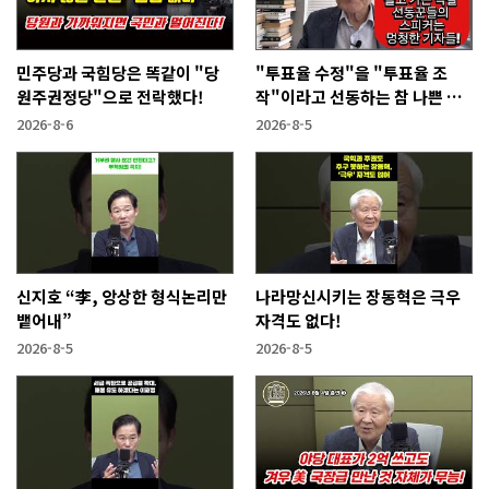
민주당과 국힘당은 똑같이 "당
"투표율 수정"을 "투표율 조
원주권정당"으로 전락했다!
작"이라고 선동하는 참 나쁜 사
람들!
2026-8-6
2026-8-5
신지호 “李, 앙상한 형식논리만
나라망신시키는 장동혁은 극우
뱉어내”
자격도 없다!
2026-8-5
2026-8-5