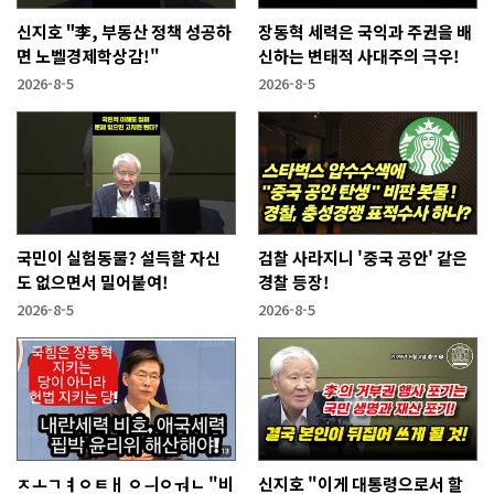
신지호 "李, 부동산 정책 성공하
장동혁 세력은 국익과 주권을 배
면 노벨경제학상감!"
신하는 변태적 사대주의 극우!
2026-8-5
2026-8-5
국민이 실험동물? 설득할 자신
검찰 사라지니 '중국 공안' 같은
도 없으면서 밀어붙여!
경찰 등장!
2026-8-5
2026-8-5
ㅈㅗㄱㅕㅇㅌㅐ ㅇㅢㅇㅝㄴ "비
신지호 "이게 대통령으로서 할