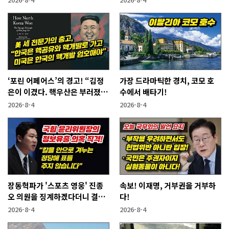
‘포린 어페어스’의 경고! “김정
가장 드라마틱한 경치, 코모 호
은이 이겼다. 핵우산은 부러졌
수에서 배타기!
다”
2026-8-4
2026-8-4
장동혁파가 '스포츠 영웅' 진종
속보! 이재명, 거부권을 거부하
오 의원을 징계하겠다더니 결국
다!
···
2026-8-4
2026-8-4