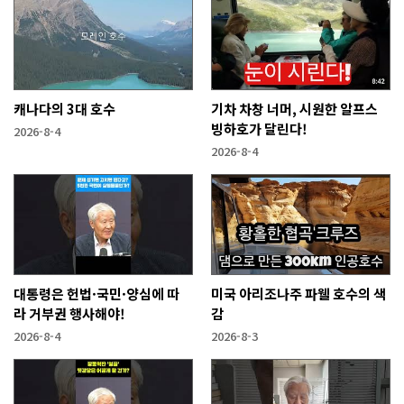
캐나다의 3대 호수
기차 차창 너머, 시원한 알프스
빙하호가 달린다!
2026-8-4
2026-8-4
대통령은 헌법·국민·양심에 따
미국 아리조나주 파웰 호수의 색
라 거부권 행사해야!
감
2026-8-4
2026-8-3