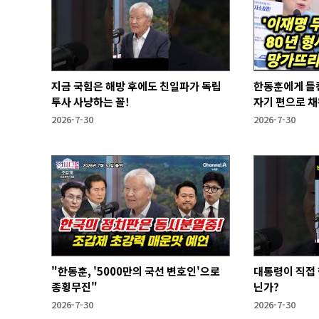
지금 국힘은 해방 후에도 친일파가 독립
한동훈에게 들
투사 사냥하는 꼴!
자기 편으로 채
는 것
2026-7-30
2026-7-30
"한동훈, '5000만의 국선 변호인'으로
대통령이 직접 
종횡무진"
닌가?
2026-7-30
2026-7-30