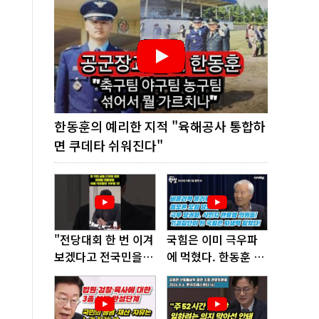
한동훈의 예리한 지적 "육해공사 통합하
면 쿠데타 쉬워진다"
"전당대회 한 번 이겨
국힘은 이미 극우파
보겠다고 전국민을
에 먹혔다. 한동훈 창
'지옥문'으로 밀어!"
당이 답!