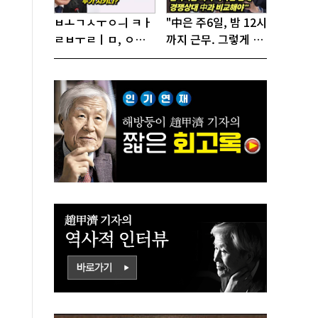
ㅂㅗㄱㅅㅜㅇㅢ ㅋㅏ
"中은 주6일, 밤 12시
ㄹㅂㅜㄹㅣㅁ, ㅇㅙ
까지 근무. 그렇게 일
ㄱㅜㄱㅁㅣㄴㄷㅡㄹ
해서 어떻게 경쟁하
ㅇㅣ ㄷㅏㅇㅎㅐㅇㅑ
냐 반문하더라"
ㅎㅏㄴㅏ?