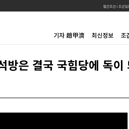
월간조선
조선일
기자 趙甲濟
최신정보
조
석방은 결국 국힘당에 독이 