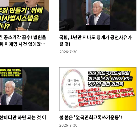
킨 공소기각 꼼수! 법원을
국힘, 1년만 지나도 징계가 공천사유가
워 이재명 사건 없애겠다
될 것!
2026-7-30
한마디만 하면 되는 것 아
불 붙은 '全국민회고록쓰기운동'!
2026-7-30