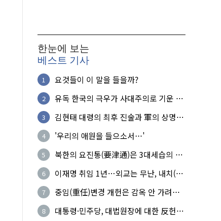
한눈에 보는
베스트 기사
요것들이 이 말을 들을까?
1
유독 한국의 극우가 사대주의로 기운 이
2
유!
김현태 대령의 최후 진술과 軍의 상명하
3
복(上命下服)
'우리의 애원을 들으소서…'
4
북한의 요진통(要津通)은 3대세습의 사
5
기성
이재명 취임 1년…외교는 무난, 내치(內
6
治)는 난맥상
중임(重任)변경 개헌은 감옥 안 가려는
7
헛된 꿈
대통령·민주당, 대법원장에 대한 反헌
8