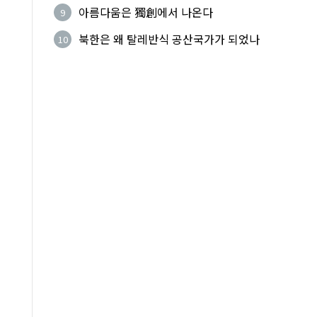
법적 공격 그쳐야
아름다움은 獨創에서 나온다
9
북한은 왜 탈레반식 공산국가가 되었나
10