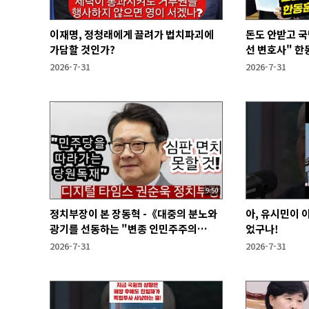
이재명, 정청래에게 끌려가 법치파괴에
돈도 안받고 국
가담할 것인가?
선 변호사" 한
2026-7-31
2026-7-31
정치부장이 본 장동혁 -《대중의 분노와
아, 유시민이 
광기를 선동하는 "변종 인민주주의
었구나!
자"》
2026-7-31
2026-7-31