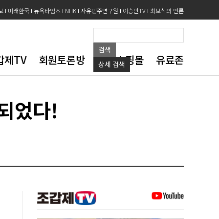
보
미래한국
뉴욕타임즈
NHK
자유민주연구원
이승만TV
최보식의 언론
검색
갑제TV
회원토론방
도서쇼핑몰
유료존
상세
검색
되었다!