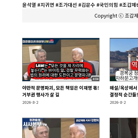
윤석열 #지귀연 #조가대선 #김문수 #국민의힘 #조갑제t
Copyright ⓒ 조
야만적 문명파괴, 모든 책임은 이재명 몫!
해설/옥상에서 
거부권 행사가 살 길
결정적 순간들
2026-8-2
2026-8-2