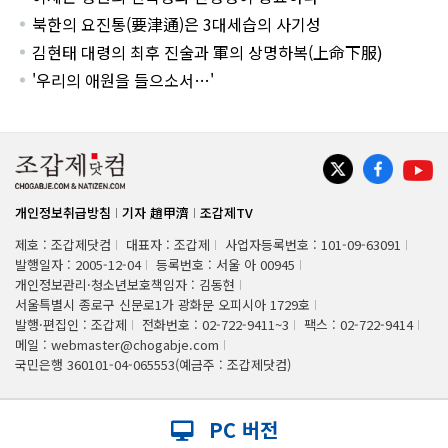
북한의 요진통(要津通)은 3대세습의 사기성
김현태 대령의 최후 진술과 軍의 상명하복(上命下服)
'우리의 애원을 들으소서…'
개인정보취급방침
기자 趙甲濟
조갑제TV
제호 : 조갑제닷컴
대표자 : 조갑제
사업자등록번호 : 101-09-63091
발행일자 : 2005-12-04
등록번호 : 서울 아 00945
개인정보관리·청소년보호책임자 : 김동현
서울특별시 종로구 신문로1가 광화문 오피시아 1729호
발행·편집인 : 조갑제
전화번호 : 02-722-9411~3
팩스 : 02-722-9414
메일 : webmaster@chogabje.com
국민은행 360101-04-065553(예금주 : 조갑제닷컴)
PC 버전