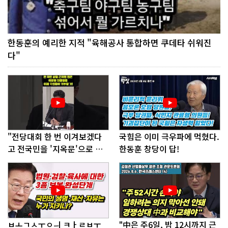
한동훈의 예리한 지적 "육해공사 통합하면 쿠데타 쉬워진
다"
"전당대회 한 번 이겨보겠다
국힘은 이미 극우파에 먹혔다.
고 전국민을 '지옥문'으로 밀
한동훈 창당이 답!
어!"
ㅂㅗㄱㅅㅜㅇㅢ ㅋㅏㄹㅂㅜ
"中은 주6일, 밤 12시까지 근