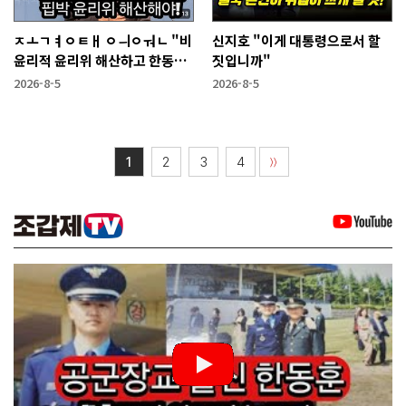
ㅈㅗㄱㅕㅇㅌㅐ ㅇㅢㅇㅝㄴ "비
신지호 "이게 대통령으로서 할
윤리적 윤리위 해산하고 한동훈
짓입니까"
복당 시켜야"
2026-8-5
2026-8-5
1
2
3
4
〉〉