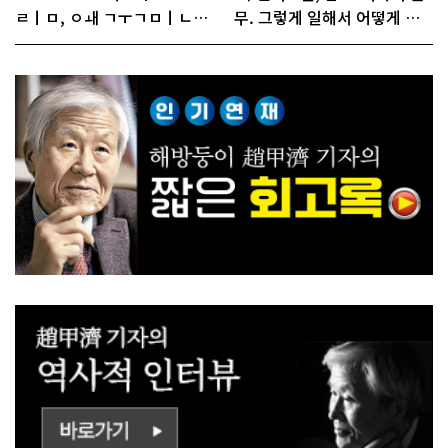
ㄹㅣㅁ, ㅇㅙ ㄱㅜㄱㅁㅣㄴㄷ
무. 그렇게 일해서 어떻게 경
ㅡㄹㅇㅣ ㄷㅏㅇㅎㅐㅇㅑ ㅎ
쟁하냐 반문하더라"
ㅏㄴㅏ?