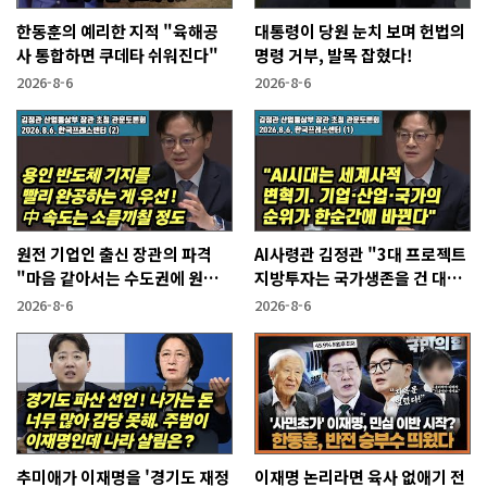
한동훈의 예리한 지적 "육해공
대통령이 당원 눈치 보며 헌법의
사 통합하면 쿠데타 쉬워진다"
명령 거부, 발목 잡혔다!
2026-8-6
2026-8-6
원전 기업인 출신 장관의 파격
AI사령관 김정관 "3대 프로젝트
"마음 같아서는 수도권에 원전
지방투자는 국가생존을 건 대전
짓고싶다"
략"
2026-8-6
2026-8-6
추미애가 이재명을 '경기도 재정
이재명 논리라면 육사 없애기 전