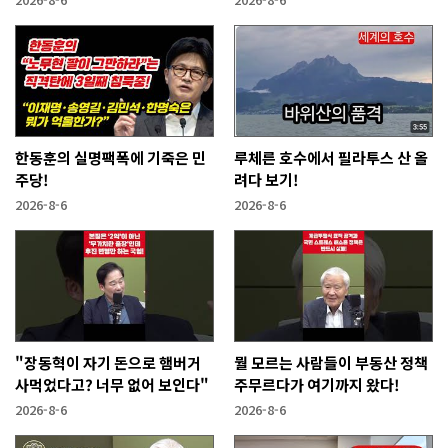
한동훈의 실명팩폭에 기죽은 민
루체른 호수에서 필라투스 산 올
주당!
려다 보기!
2026-8-6
2026-8-6
"장동혁이 자기 돈으로 햄버거
뭘 모르는 사람들이 부동산 정책
사먹었다고? 너무 없어 보인다"
주무르다가 여기까지 왔다!
2026-8-6
2026-8-6