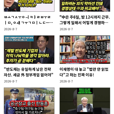
ㅂㅗㄱㅅㅜㅇㅢ ㅋㅏㄹㅂㅜㄹ
"中은 주6일, 밤 12시까지 근무.
ㅣㅁ, ㅇㅙ ㄱㅜㄱㅁㅣㄴㄷㅡㄹ
그렇게 일해서 어떻게 경쟁하냐
ㅇㅣ ㄷㅏㅇㅎㅐㅇㅑ ㅎㅏㄴㅏ?
반문하더라"
2026-8-7
2026-8-7
"반도체는 유일하게 남은 전략
이재명이 대 놓고 "법안 안 읽었
자산. 세금 外 정부개입 없어야"
다"고 하는 진짜 이유!
2026-8-7
2026-8-7