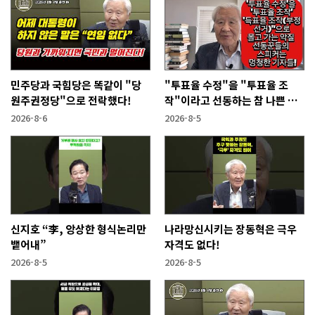
민주당과 국힘당은 똑같이 "당
"투표율 수정"을 "투표율 조
원주권정당"으로 전락했다!
작"이라고 선동하는 참 나쁜 사
람들!
2026-8-6
2026-8-5
신지호 “李, 앙상한 형식논리만
나라망신시키는 장동혁은 극우
뱉어내”
자격도 없다!
2026-8-5
2026-8-5