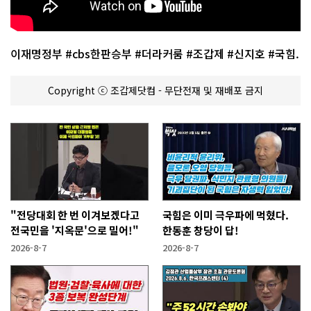
이재명정부 #cbs한판승부 #더라커룸 #조갑제 #신지호 #국힘.
Copyright ⓒ 조갑제닷컴 - 무단전재 및 재배포 금지
"전당대회 한 번 이겨보겠다고
국힘은 이미 극우파에 먹혔다.
전국민을 '지옥문'으로 밀어!"
한동훈 창당이 답!
2026-8-7
2026-8-7