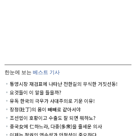
한눈에 보는
베스트 기사
통영시장 재검표에 나타난 전한길의 무식한 거짓선동!
요것들이 이 말을 들을까?
유독 한국의 극우가 사대주의로 기운 이유!
장정(壯丁)의 몸이 빼빼로 같아서야
조선업이 호황이고 수출도 잘 되면 뭐하노?
중국女에 仁하느라, 다중(多衆)을 줄세운 의사
이제는 정권의 연속성과 안정성이 중요하다