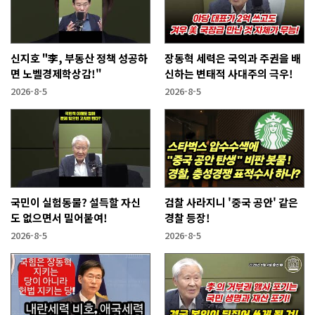
신지호 "李, 부동산 정책 성공하
장동혁 세력은 국익과 주권을 배
면 노벨경제학상감!"
신하는 변태적 사대주의 극우!
2026-8-5
2026-8-5
국민이 실험동물? 설득할 자신
검찰 사라지니 '중국 공안' 같은
도 없으면서 밀어붙여!
경찰 등장!
2026-8-5
2026-8-5