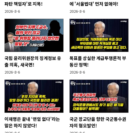
파탄 책임자'로 지목!
에 '서울법대' 먼저 없애야!
2026-8-6
2026-8-6
국힘 윤리위원장의 징계정보 유
목표를 상실한 계급투쟁론적 부
출 의혹, 새국면!
동산 정책!
2026-8-6
2026-8-6
이재명은 끝내 ‘연임 없다’라는
국군 장교단을 향한 국군통수권
말은 하지 않았다!
자의 혐오발언!
2026-8-6
2026-8-6