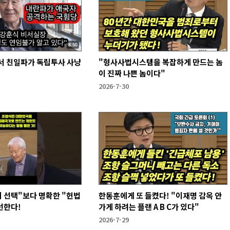
서 친일파가 독립투사 사냥
"형사사법시스템을 복잡하게 만드는 놈
이 진짜 나쁜 놈이다"
2026-7-30
 선택"보다 명확한 "헌법
한동훈에게 또 들켰다! "이재명 감옥 안
선한다!
가게 하려는 플랜 A B C가 있다"
2026-7-29