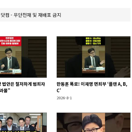
갑제닷컴 - 무단전재 및 재배포 금지
당 법안은 철저하게 범죄자
한동훈 폭로! 이재명 면죄부 ‘플랜 A, B,
결과물”
C’
2026-8-1