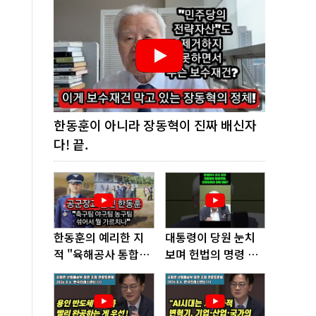
한동훈이 아니라 장동혁이 진짜 배신자
다! 끝.
한동훈의 예리한 지
대통령이 당원 눈치
적 "육해공사 통합하
보며 헌법의 명령 거
면 쿠데타 쉬워진다"
부, 발목 잡혔다!