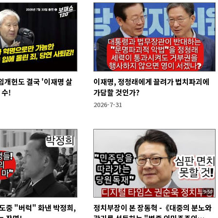
개헌도 결국 '이재명 살
이재명, 정청래에게 끌려가 법치파괴에
 수!
가담할 것인가?
2026-7-31
중 "버럭" 화낸 박정희,
정치부장이 본 장동혁 -《대중의 분노와