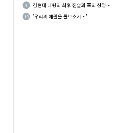
기성
김현태 대령의 최후 진술과 軍의 상명하
9
복(上命下服)
'우리의 애원을 들으소서…'
10