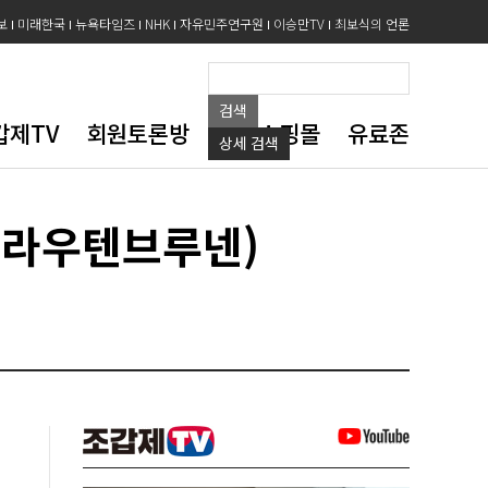
보
미래한국
뉴욕타임즈
NHK
자유민주연구원
이승만TV
최보식의 언론
검색
갑제TV
회원토론방
도서쇼핑몰
유료존
상세
검색
(라우텐브루넨)