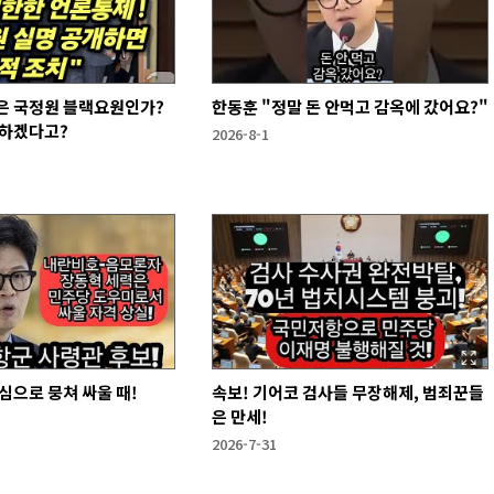
은 국정원 블랙요원인가?
한동훈 "정말 돈 안먹고 감옥에 갔어요?"
 하겠다고?
2026-8-1
심으로 뭉쳐 싸울 때!
속보! 기어코 검사들 무장해제, 범죄꾼들
은 만세!
2026-7-31