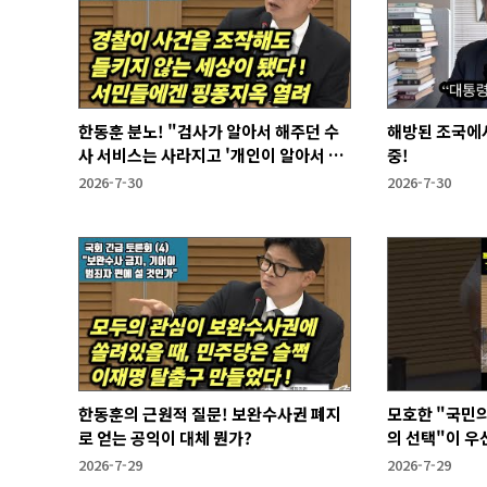
한동훈 분노! "검사가 알아서 해주던 수
해방된 조국에
사 서비스는 사라지고 '개인이 알아서 하
중!
라'는 시대가 열렸다"
2026-7-30
2026-7-30
한동훈의 근원적 질문! 보완수사권 폐지
모호한 "국민의
로 얻는 공익이 대체 뭔가?
의 선택"이 우
2026-7-29
2026-7-29