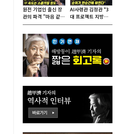
원전 기업인 출신 장
AI사령관 김정관 "3
관의 파격 "마음 같아
대 프로젝트 지방투
서는 수도권에 원전
자는 국가생존을 건
짓고싶다"
대전략"