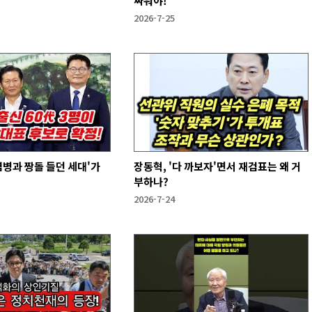
싸워야!
2026-7-25
염병과 짱돌 들던 세대'가
장동혁, '다 까보자'면서 재검표는 왜 거
부하나?
2026-7-24