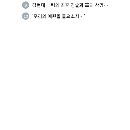
기성
김현태 대령의 최후 진술과 軍의 상명하
9
복(上命下服)
'우리의 애원을 들으소서…'
10