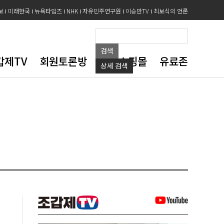
보
미래한국
뉴욕타임즈
NHK
자유민주연구원
이승만TV
최보식의 언론
검색
갑제TV
회원토론방
도서쇼핑몰
유료존
상세
검색