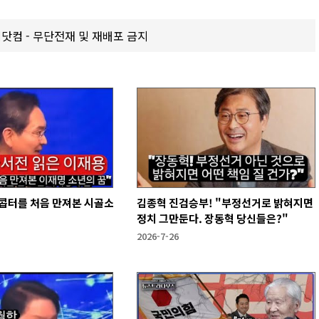
갑제닷컴 - 무단전재 및 재배포 금지
리콥터를 처음 만져본 시골소
김종혁 진검승부! "부정선거로 밝혀지면
정치 그만둔다. 장동혁 당신들은?"
2026-7-26