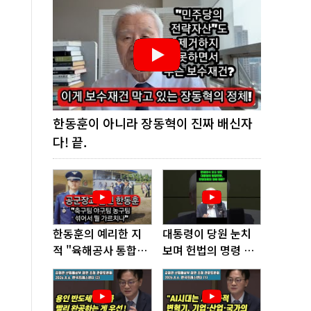
한동훈이 아니라 장동혁이 진짜 배신자
다! 끝.
한동훈의 예리한 지
대통령이 당원 눈치
적 "육해공사 통합하
보며 헌법의 명령 거
면 쿠데타 쉬워진다"
부, 발목 잡혔다!