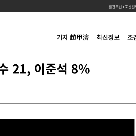
월간조선
조선일
기자 趙甲濟
최신정보
조
수 21, 이준석 8%