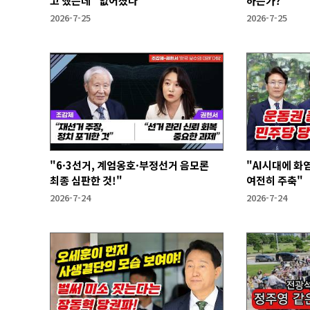
고 했는데 "없어졌다"
하는가?
2026-7-25
2026-7-25
"6·3선거, 계엄옹호·부정선거 음모론
"AI시대에 화
최종 심판한 것!"
여전히 주축"
2026-7-24
2026-7-24