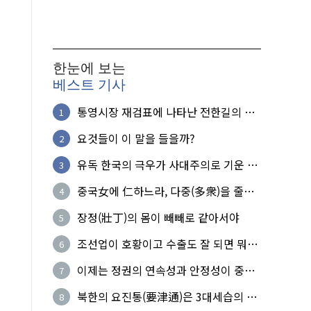
한눈에 보는
베스트 기사
통영시장 재검표에 나타난 전한길의 무
1
식한 거짓선동!
요것들이 이 말을 들을까?
2
유독 한국의 극우가 사대주의로 기운 이
3
유!
중국女에 仁하느라, 다중(多衆)을 줄세
4
운 의사
장정(壯丁)의 몸이 빼빼로 같아서야
5
조선업이 호황이고 수출도 잘 되면 뭐하
6
노?
이제는 정권의 연속성과 안정성이 중요
7
하다
북한의 요진통(要津通)은 3대세습의 사
8