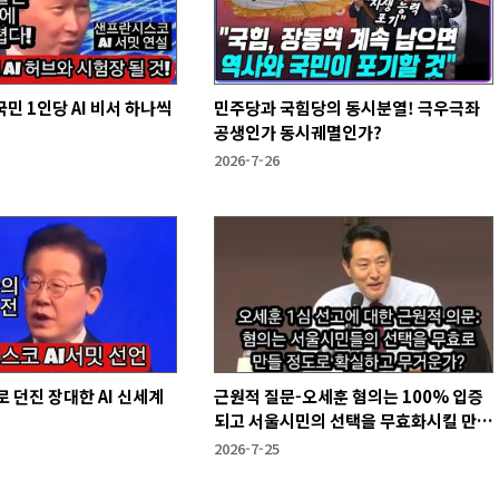
국민 1인당 AI 비서 하나씩
민주당과 국힘당의 동시분열! 극우극좌
공생인가 동시궤멸인가?
2026-7-26
 던진 장대한 AI 신세계
근원적 질문-오세훈 혐의는 100% 입증
되고 서울시민의 선택을 무효화시킬 만큼
무겁나?
2026-7-25