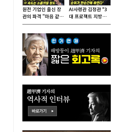
원전 기업인 출신 장
AI사령관 김정관 "3
관의 파격 "마음 같아
대 프로젝트 지방투
서는 수도권에 원전
자는 국가생존을 건
짓고싶다"
대전략"