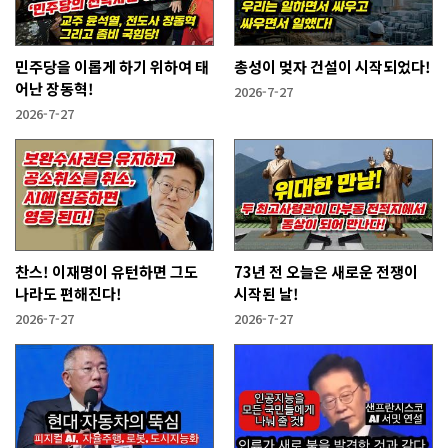
민주당을 이롭게 하기 위하여 태
총성이 멎자 건설이 시작되었다!
어난 장동혁!
2026-7-27
2026-7-27
찬스! 이재명이 유턴하면 그도
73년 전 오늘은 새로운 전쟁이
나라도 편해진다!
시작된 날!
2026-7-27
2026-7-27