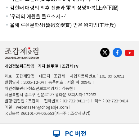
김현태 대령의 최후 진술과 軍의 상명하복(上命下服)
'우리의 애원을 들으소서…'
올해 루쉰문학상(魯迅文學賞) 받은 왕지빙(王計兵)
개인정보취급방침
기자 趙甲濟
조갑제TV
제호 : 조갑제닷컴
대표자 : 조갑제
사업자등록번호 : 101-09-63091
발행일자 : 2005-12-04
등록번호 : 서울 아 00945
개인정보관리·청소년보호책임자 : 김동현
서울특별시 종로구 신문로1가 광화문 오피시아 1729호
발행·편집인 : 조갑제
전화번호 : 02-722-9411~3
팩스 : 02-722-9414
메일 : webmaster@chogabje.com
국민은행 360101-04-065553(예금주 : 조갑제닷컴)
PC 버전