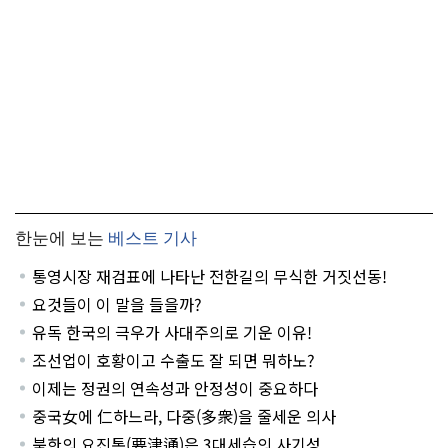
한눈에 보는
베스트 기사
통영시장 재검표에 나타난 전한길의 무식한 거짓선동!
요것들이 이 말을 들을까?
유독 한국의 극우가 사대주의로 기운 이유!
조선업이 호황이고 수출도 잘 되면 뭐하노?
이제는 정권의 연속성과 안정성이 중요하다
중국女에 仁하느라, 다중(多衆)을 줄세운 의사
북한의 요진통(要津通)은 3대세습의 사기성