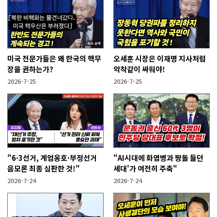
미국 전문가들은 왜 한국의 핵무
오세훈 시장은 이재명 지사처럼
장을 권하는가?
악착같이 싸워야!
2026-7-25
2026-7-25
"6·3선거, 계엄옹호·부정선거
"AI시대에 화염병과 짱돌 들던
음모론 최종 심판한 것!"
세대'가 여전히 주축"
2026-7-24
2026-7-24