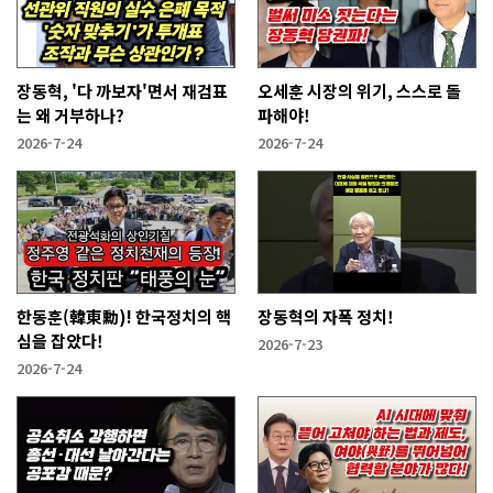
장동혁, '다 까보자'면서 재검표
오세훈 시장의 위기, 스스로 돌
는 왜 거부하나?
파해야!
2026-7-24
2026-7-24
한동훈(韓東勳)! 한국정치의 핵
장동혁의 자폭 정치!
심을 잡았다!
2026-7-23
2026-7-24