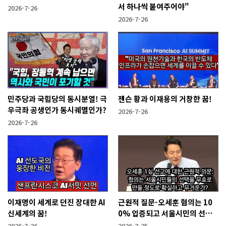
서 하나씩 붙여주어야"
2026-7-26
2026-7-26
민주당과 국힘당의 동시분열! 극
젠슨 황과 이재용의 거창한 꿈!
우극좌 공생인가 동시궤멸인가?
2026-7-26
2026-7-26
이재명이 세계로 던진 장대한 AI
근원적 질문-오세훈 혐의는 10
신세계의 꿈!
0% 입증되고 서울시민의 선택
을 무효화시킬 만큼 무겁나?
2026-7-26
2026-7-25