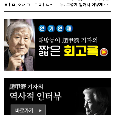
ㄹㅣㅁ, ㅇㅙ ㄱㅜㄱㅁㅣㄴㄷ
무. 그렇게 일해서 어떻게 경
ㅡㄹㅇㅣ ㄷㅏㅇㅎㅐㅇㅑ ㅎ
쟁하냐 반문하더라"
ㅏㄴㅏ?