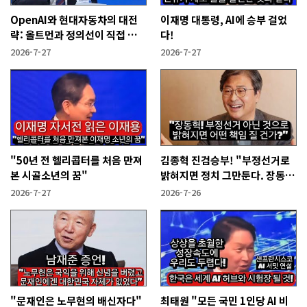
OpenAI와 현대자동차의 대전
이재명 대통령, AI에 승부 걸었
략: 올트먼과 정의선이 직접 설
다!
명한다!
2026-7-27
2026-7-27
"50년 전 헬리콥터를 처음 만져
김종혁 진검승부! "부정선거로
본 시골소년의 꿈"
밝혀지면 정치 그만둔다. 장동혁
당신들은?"
2026-7-27
2026-7-26
"문재인은 노무현의 배신자다"
최태원 "모든 국민 1인당 AI 비