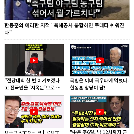
한동훈의 예리한 지적 "육해공사 통합하면 쿠데타 쉬워진
다"
"전당대회 한 번 이겨보겠다
국힘은 이미 극우파에 먹혔다.
고 전국민을 '지옥문'으로 밀
한동훈 창당이 답!
어!"
ㅂㅗㄱㅅㅜㅇㅢ ㅋㅏㄹㅂㅜ
"中은 주6일, 밤 12시까지 근