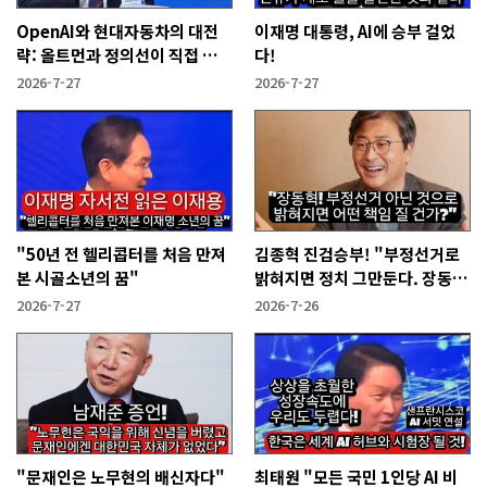
OpenAI와 현대자동차의 대전
이재명 대통령, AI에 승부 걸었
략: 올트먼과 정의선이 직접 설
다!
명한다!
2026-7-27
2026-7-27
"50년 전 헬리콥터를 처음 만져
김종혁 진검승부! "부정선거로
본 시골소년의 꿈"
밝혀지면 정치 그만둔다. 장동혁
당신들은?"
2026-7-27
2026-7-26
"문재인은 노무현의 배신자다"
최태원 "모든 국민 1인당 AI 비