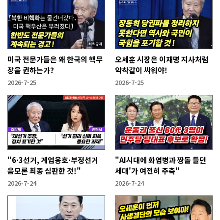
미국 전문가들은 왜 한국의 핵무
오세훈 시장은 이재명 지사처럼
장을 권하는가?
악착같이 싸워야!
2026-7-25
2026-7-25
"6·3선거, 계엄옹호·부정선거
"AI시대에 화염병과 짱돌 들던
음모론 최종 심판한 것!"
세대'가 여전히 주축"
2026-7-24
2026-7-24