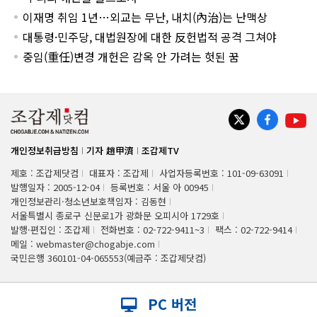
이재명 취임 1년…외교는 무난, 내치(內治)는 난맥상
대통령·민주당, 대법원장에 대한 反헌법적 공격 그쳐야
중임(重任)변경 개헌은 감옥 안 가려는 헛된 꿈
개인정보취급방침
기자 趙甲濟
조갑제TV
제호 : 조갑제닷컴
대표자 : 조갑제
사업자등록번호 : 101-09-63091
발행일자 : 2005-12-04
등록번호 : 서울 아 00945
개인정보관리·청소년보호책임자 : 김동현
서울특별시 종로구 신문로1가 광화문 오피시아 1729호
발행·편집인 : 조갑제
전화번호 : 02-722-9411~3
팩스 : 02-722-9414
메일 : webmaster@chogabje.com
국민은행 360101-04-065553(예금주 : 조갑제닷컴)
PC 버전