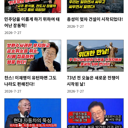
민주당을 이롭게 하기 위하여 태
총성이 멎자 건설이 시작되었다!
어난 장동혁!
2026-7-27
2026-7-27
찬스! 이재명이 유턴하면 그도
73년 전 오늘은 새로운 전쟁이
나라도 편해진다!
시작된 날!
2026-7-27
2026-7-27