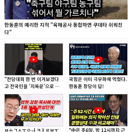
한동훈의 예리한 지적 "육해공사 통합하면 쿠데타 쉬워진
다"
"전당대회 한 번 이겨보겠다
국힘은 이미 극우파에 먹혔다.
고 전국민을 '지옥문'으로 밀
한동훈 창당이 답!
어!"
ㅂㅗㄱㅅㅜㅇㅢ ㅋㅏㄹㅂㅜ
"中은 주6일, 밤 12시까지 근