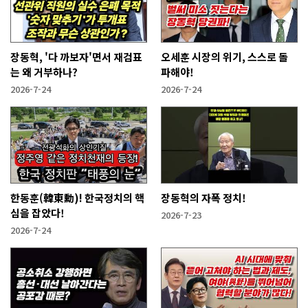
장동혁, '다 까보자'면서 재검표
오세훈 시장의 위기, 스스로 돌
는 왜 거부하나?
파해야!
2026-7-24
2026-7-24
한동훈(韓東勳)! 한국정치의 핵
장동혁의 자폭 정치!
심을 잡았다!
2026-7-23
2026-7-24