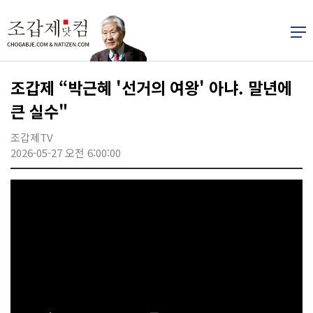
조갑제 “박근혜 '선거의 여왕' 아냐. 말년에
큰 실수"
조갑제TV
2026-05-27 오전 6:00:00