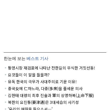
한눈에 보는
베스트 기사
통영시장 재검표에 나타난 전한길의 무식한 거짓선동!
요것들이 이 말을 들을까?
유독 한국의 극우가 사대주의로 기운 이유!
중국女에 仁하느라, 다중(多衆)을 줄세운 의사
김현태 대령의 최후 진술과 軍의 상명하복(上命下服)
북한의 요진통(要津通)은 3대세습의 사기성
'우리의 애원을 들으소서…'