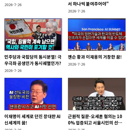
서 하나씩 붙여주어야"
2026-7-26
2026-7-26
민주당과 국힘당의 동시분열! 극
젠슨 황과 이재용의 거창한 꿈!
우극좌 공생인가 동시궤멸인가?
2026-7-26
2026-7-26
이재명이 세계로 던진 장대한 AI
근원적 질문-오세훈 혐의는 10
신세계의 꿈!
0% 입증되고 서울시민의 선택
을 무효화시킬 만큼 무겁나?
2026-7-26
2026-7-25