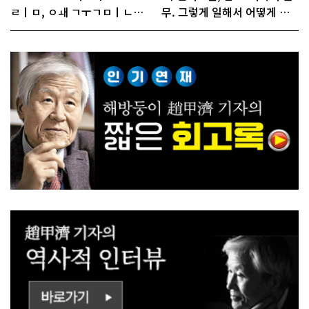
ㄹㅣㅁ, ㅇㅙ ㄱㅜㄱㅁㅣㄴㄷ
무. 그렇게 일해서 어떻게 경
ㅡㄹㅇㅣ ㄷㅏㅇㅎㅐㅇㅑ ㅎ
쟁하냐 반문하더라"
ㅏㄴㅏ?