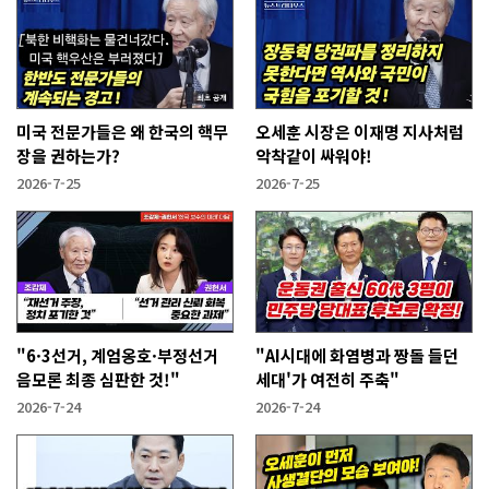
미국 전문가들은 왜 한국의 핵무
오세훈 시장은 이재명 지사처럼
장을 권하는가?
악착같이 싸워야!
2026-7-25
2026-7-25
"6·3선거, 계엄옹호·부정선거
"AI시대에 화염병과 짱돌 들던
음모론 최종 심판한 것!"
세대'가 여전히 주축"
2026-7-24
2026-7-24