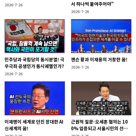
서 하나씩 붙여주어야"
2026-7-26
2026-7-26
민주당과 국힘당의 동시분열! 극
젠슨 황과 이재용의 거창한 꿈!
우극좌 공생인가 동시궤멸인가?
2026-7-26
2026-7-26
이재명이 세계로 던진 장대한 AI
근원적 질문-오세훈 혐의는 10
신세계의 꿈!
0% 입증되고 서울시민의 선택
을 무효화시킬 만큼 무겁나?
2026-7-26
2026-7-25