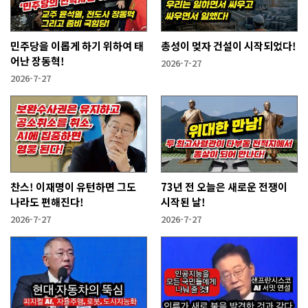
민주당을 이롭게 하기 위하여 태
총성이 멎자 건설이 시작되었다!
어난 장동혁!
2026-7-27
2026-7-27
찬스! 이재명이 유턴하면 그도
73년 전 오늘은 새로운 전쟁이
나라도 편해진다!
시작된 날!
2026-7-27
2026-7-27