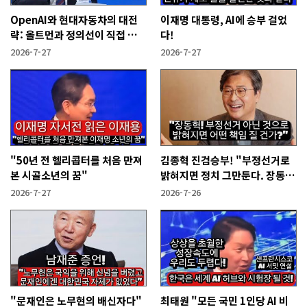
OpenAI와 현대자동차의 대전
이재명 대통령, AI에 승부 걸었
략: 올트먼과 정의선이 직접 설
다!
명한다!
2026-7-27
2026-7-27
"50년 전 헬리콥터를 처음 만져
김종혁 진검승부! "부정선거로
본 시골소년의 꿈"
밝혀지면 정치 그만둔다. 장동혁
당신들은?"
2026-7-27
2026-7-26
"문재인은 노무현의 배신자다"
최태원 "모든 국민 1인당 AI 비