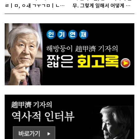
ㄹㅣㅁ, ㅇㅙ ㄱㅜㄱㅁㅣㄴㄷ
무. 그렇게 일해서 어떻게 경
ㅡㄹㅇㅣ ㄷㅏㅇㅎㅐㅇㅑ ㅎ
쟁하냐 반문하더라"
ㅏㄴㅏ?