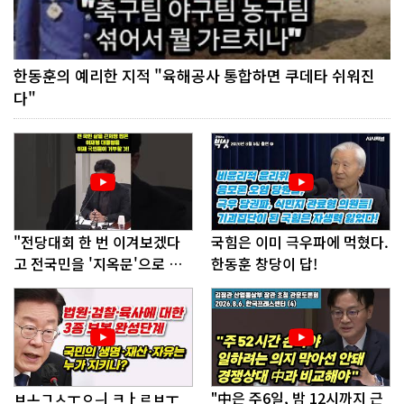
한동훈의 예리한 지적 "육해공사 통합하면 쿠데타 쉬워진
다"
"전당대회 한 번 이겨보겠다
국힘은 이미 극우파에 먹혔다.
고 전국민을 '지옥문'으로 밀
한동훈 창당이 답!
어!"
ㅂㅗㄱㅅㅜㅇㅢ ㅋㅏㄹㅂㅜ
"中은 주6일, 밤 12시까지 근