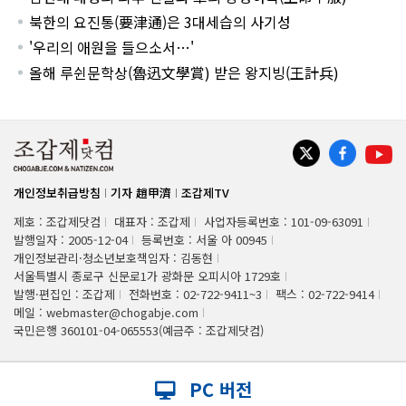
북한의 요진통(要津通)은 3대세습의 사기성
'우리의 애원을 들으소서…'
올해 루쉰문학상(魯迅文學賞) 받은 왕지빙(王計兵)
개인정보취급방침
기자 趙甲濟
조갑제TV
제호 : 조갑제닷컴
대표자 : 조갑제
사업자등록번호 : 101-09-63091
발행일자 : 2005-12-04
등록번호 : 서울 아 00945
개인정보관리·청소년보호책임자 : 김동현
서울특별시 종로구 신문로1가 광화문 오피시아 1729호
발행·편집인 : 조갑제
전화번호 : 02-722-9411~3
팩스 : 02-722-9414
메일 : webmaster@chogabje.com
국민은행 360101-04-065553(예금주 : 조갑제닷컴)
PC 버전