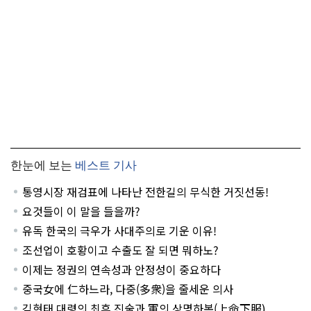
한눈에 보는
베스트 기사
통영시장 재검표에 나타난 전한길의 무식한 거짓선동!
요것들이 이 말을 들을까?
유독 한국의 극우가 사대주의로 기운 이유!
조선업이 호황이고 수출도 잘 되면 뭐하노?
이제는 정권의 연속성과 안정성이 중요하다
중국女에 仁하느라, 다중(多衆)을 줄세운 의사
김현태 대령의 최후 진술과 軍의 상명하복(上命下服)