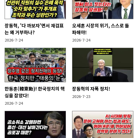
장동혁, '다 까보자'면서 재검표
오세훈 시장의 위기, 스스로 돌
는 왜 거부하나?
파해야!
2026-7-24
2026-7-24
한동훈(韓東勳)! 한국정치의 핵
장동혁의 자폭 정치!
심을 잡았다!
2026-7-23
2026-7-24