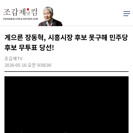
게으른 장동혁, 시흥시장 후보 못구해 민주당
후보 무투표 당선!
조갑제TV
2026-05-16 오전 9:08:00