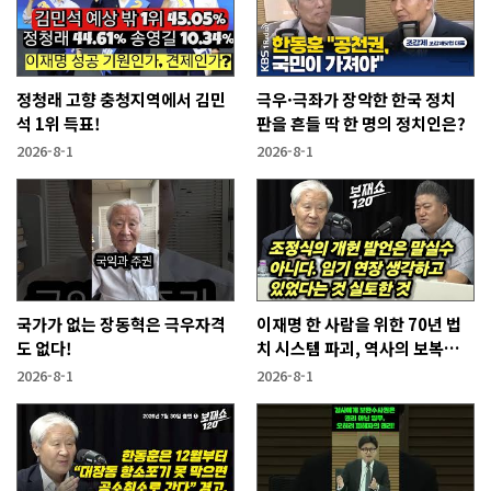
정청래 고향 충청지역에서 김민
극우·극좌가 장악한 한국 정치
석 1위 득표!
판을 흔들 딱 한 명의 정치인은?
2026-8-1
2026-8-1
국가가 없는 장동혁은 극우자격
이재명 한 사람을 위한 70년 법
도 없다!
치 시스템 파괴, 역사의 보복이
기다린다!
2026-8-1
2026-8-1