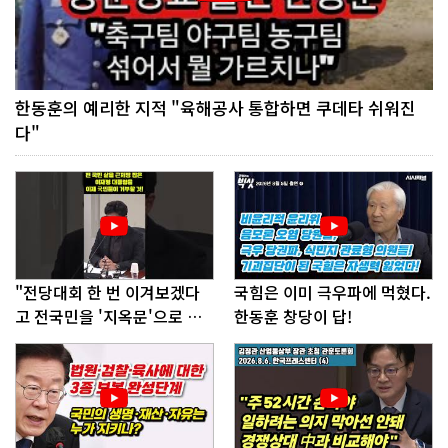
한동훈의 예리한 지적 "육해공사 통합하면 쿠데타 쉬워진
다"
"전당대회 한 번 이겨보겠다
국힘은 이미 극우파에 먹혔다.
고 전국민을 '지옥문'으로 밀
한동훈 창당이 답!
어!"