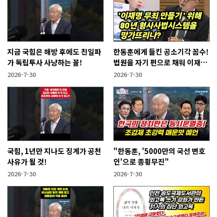
지금 국힘은 해방 후에도 친일파
한동훈에게 들킨 공소기각 꼼수!
가 독립투사 사냥하는 꼴!
법원을 자기 편으로 채워 이재명
사건 없애겠다는 것
2026-7-30
2026-7-30
국힘, 1년만 지나도 징계가 공천
"한동훈, '5000만의 국선 변호
사유가 될 것!
인'으로 종횡무진"
2026-7-30
2026-7-30