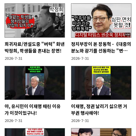
희귀자료/연설도중 "버럭" 화낸
정치부장이 본 장동혁 -《대중의
박정희, 학생들을 혼내는 장면!
분노와 광기를 선동하는 "변종
인민주주의자"》
2026-7-31
2026-7-31
아, 유시민이 이재명 때린 이유
이재명, 정권 날리기 싫으면 거
가 이것이었구나!
부권 행사해야!
2026-7-31
2026-7-31