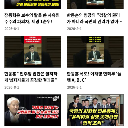
장동혁은 보수의 탈을 쓴 자유민
한동훈의 명강의 "검찰의 권리
주주의 파괴자, 제명 1순위!
가 아니라 국민의 권리가 없어지
는 것"
2026-8-1
2026-8-1
한동훈 “민주당 법안은 철저하
한동훈 폭로! 이재명 면죄부 ‘플
게 범죄자들과 공감한 결과물”
랜 A, B, C’
2026-8-1
2026-8-1