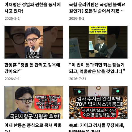
이재명은 경멸과 원한을 동시에
국힘 윤리위원은 국정원 블랙요
사고 있다!
원인가? 모든걸 숨어서 하겠다
고?
2026-8-1
2026-8-1
한동훈 "정말 돈 안먹고 감옥에
“이 법이 통과되면 죄는 잠들게
갔어요?"
되고, 억울함은 남을 것입니다”
2026-8-1
2026-7-31
이제 한동훈 중심으로 뭉쳐 싸울
속보! 기어코 검사들 무장해제,
때!
범죄꾼들은 만세!