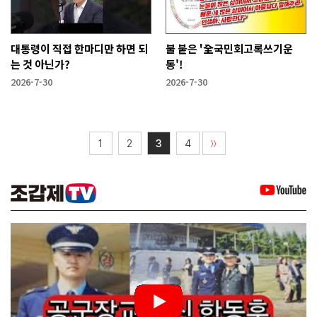
대통령이 직접 한마디만 하면 되
불 붙은 '全국민회고록쓰기운
는 것 아닌가?
동'!
2026-7-30
2026-7-30
1
2
3
4
〉〉