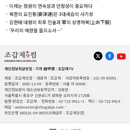
이제는 정권의 연속성과 안정성이 중요하다
북한의 요진통(要津通)은 3대세습의 사기성
김현태 대령의 최후 진술과 軍의 상명하복(上命下服)
'우리의 애원을 들으소서…'
개인정보취급방침
기자 趙甲濟
조갑제TV
제호 : 조갑제닷컴
대표자 : 조갑제
사업자등록번호 : 101-09-63091
발행일자 : 2005-12-04
등록번호 : 서울 아 00945
개인정보관리·청소년보호책임자 : 김동현
서울특별시 종로구 신문로1가 광화문 오피시아 1729호
발행·편집인 : 조갑제
전화번호 : 02-722-9411~3
팩스 : 02-722-9414
메일 : webmaster@chogabje.com
국민은행 360101-04-065553(예금주 : 조갑제닷컴)