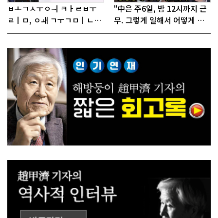
ㅂㅗㄱㅅㅜㅇㅢ ㅋㅏㄹㅂㅜ
"中은 주6일, 밤 12시까지 근
ㄹㅣㅁ, ㅇㅙ ㄱㅜㄱㅁㅣㄴㄷ
무. 그렇게 일해서 어떻게 경
ㅡㄹㅇㅣ ㄷㅏㅇㅎㅐㅇㅑ ㅎ
쟁하냐 반문하더라"
ㅏㄴㅏ?