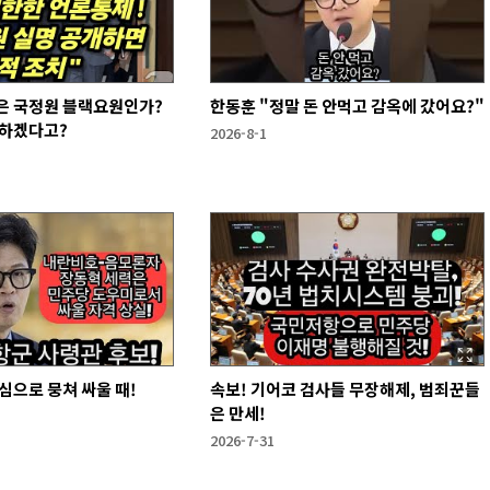
은 국정원 블랙요원인가?
한동훈 "정말 돈 안먹고 감옥에 갔어요?"
 하겠다고?
2026-8-1
심으로 뭉쳐 싸울 때!
속보! 기어코 검사들 무장해제, 범죄꾼들
은 만세!
2026-7-31