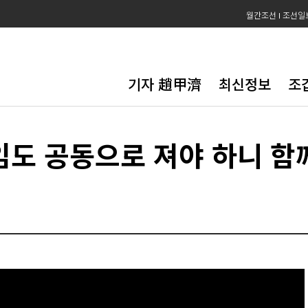
월간조선
조선일
기자 趙甲濟
최신정보
조
도 공동으로 져야 하니 함께