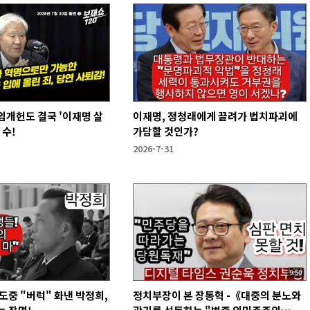
개헌도 결국 '이재명 살
이재명, 정청래에게 끌려가 법치파괴에
 수!
가담할 것인가?
2026-7-31
중 "버럭" 화낸 박정희,
정치부장이 본 장동혁 -《대중의 분노와