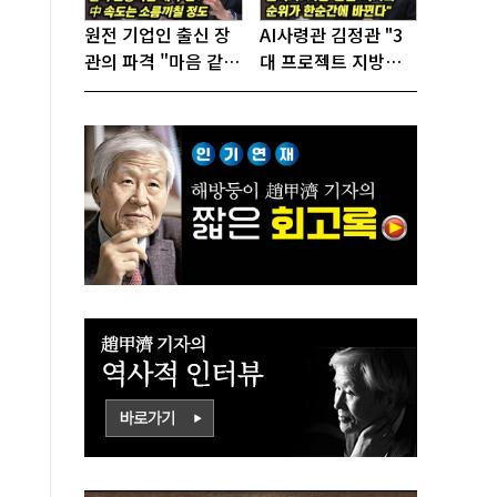
원전 기업인 출신 장
AI사령관 김정관 "3
관의 파격 "마음 같아
대 프로젝트 지방투
서는 수도권에 원전
자는 국가생존을 건
짓고싶다"
대전략"