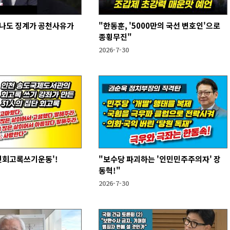
지나도 징계가 공천사유가
"한동훈, '5000만의 국선 변호인'으로
종횡무진"
2026-7-30
민회고록쓰기운동'!
"보수당 파괴하는 '인민민주주의자' 장
동혁!"
2026-7-30