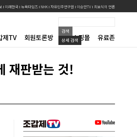
보
미래한국
뉴욕타임즈
NHK
자유민주연구원
이승만TV
최보식의 언론
검색
갑제TV
회원토론방
도서쇼핑몰
유료존
상세
검색
 재판받는 것!