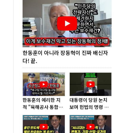
한동훈이 아니라 장동혁이 진짜 배신자
다! 끝.
한동훈의 예리한 지
대통령이 당원 눈치
적 "육해공사 통합하
보며 헌법의 명령 거
면 쿠데타 쉬워진다"
부, 발목 잡혔다!