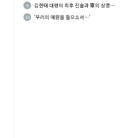
기성
김현태 대령의 최후 진술과 軍의 상명하
9
복(上命下服)
'우리의 애원을 들으소서…'
10