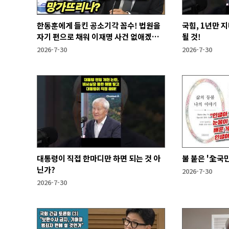
한동훈에게 들킨 공소기각 꼼수! 법원을
국힘, 1년만 
자기 편으로 채워 이재명 사건 없애겠다
될 것!
는 것
2026-7-30
2026-7-30
대통령이 직접 한마디만 하면 되는 것 아
불 붙은 '全국
닌가?
2026-7-30
2026-7-30