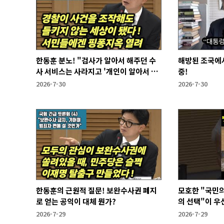
한동훈 분노! "검사가 알아서 해주던 수
해방된 조국에
사 서비스는 사라지고 '개인이 알아서 하
중!
라'는 시대가 열렸다"
2026-7-30
2026-7-30
한동훈의 근원적 질문! 보완수사권 폐지
모호한 "국민의
로 얻는 공익이 대체 뭔가?
의 선택"이 우
2026-7-29
2026-7-29