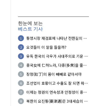
한눈에 보는
베스트 기사
통영시장 재검표에 나타난 전한길의 무
1
식한 거짓선동!
요것들이 이 말을 들을까?
2
유독 한국의 극우가 사대주의로 기운 이
3
유!
중국女에 仁하느라, 다중(多衆)을 줄세
4
운 의사
장정(壯丁)의 몸이 빼빼로 같아서야
5
조선업이 호황이고 수출도 잘 되면 뭐하
6
노?
이제는 정권의 연속성과 안정성이 중요
7
하다
북한의 요진통(要津通)은 3대세습의 사
8