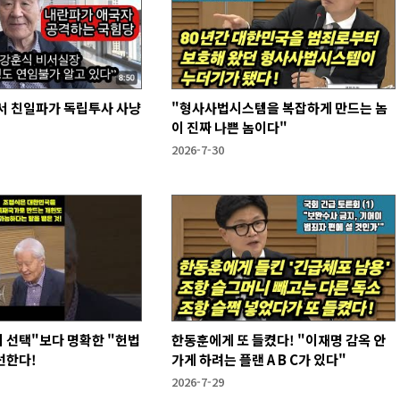
서 친일파가 독립투사 사냥
"형사사법시스템을 복잡하게 만드는 놈
이 진짜 나쁜 놈이다"
2026-7-30
 선택"보다 명확한 "헌법
한동훈에게 또 들켰다! "이재명 감옥 안
선한다!
가게 하려는 플랜 A B C가 있다"
2026-7-29