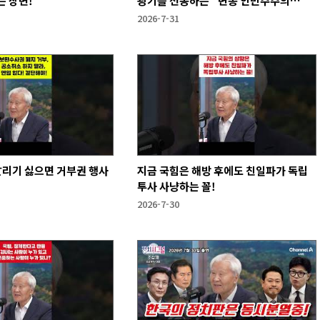
 장면!
광기를 선동하는 "변종 인민주주의
자"》
2026-7-31
날리기 싫으면 거부권 행사
지금 국힘은 해방 후에도 친일파가 독립
투사 사냥하는 꼴!
2026-7-30