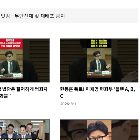
갑제닷컴 - 무단전재 및 재배포 금지
당 법안은 철저하게 범죄자
한동훈 폭로! 이재명 면죄부 ‘플랜 A, B,
결과물”
C’
2026-8-1