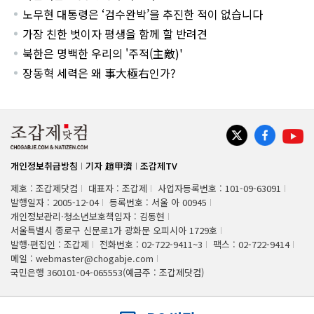
노무현 대통령은 ‘검수완박’을 추진한 적이 없습니다
가장 친한 벗이자 평생을 함께 할 반려견
북한은 명백한 우리의 '주적(主敵)'
장동혁 세력은 왜 事大極右인가?
개인정보취급방침
기자 趙甲濟
조갑제TV
제호 : 조갑제닷컴
대표자 : 조갑제
사업자등록번호 : 101-09-63091
발행일자 : 2005-12-04
등록번호 : 서울 아 00945
개인정보관리·청소년보호책임자 : 김동현
서울특별시 종로구 신문로1가 광화문 오피시아 1729호
발행·편집인 : 조갑제
전화번호 : 02-722-9411~3
팩스 : 02-722-9414
메일 : webmaster@chogabje.com
국민은행 360101-04-065553(예금주 : 조갑제닷컴)