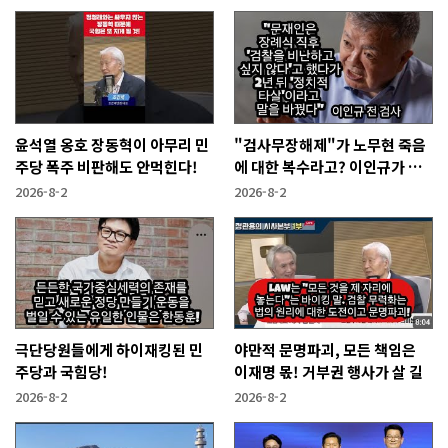
윤석열 옹호 장동혁이 아무리 민
"검사무장해제"가 노무현 죽음
주당 폭주 비판해도 안먹힌다!
에 대한 복수라고? 이인규가 답
한다!
2026-8-2
2026-8-2
극단당원들에게 하이재킹된 민
야만적 문명파괴, 모든 책임은
주당과 국힘당!
이재명 몫! 거부권 행사가 살 길
2026-8-2
2026-8-2