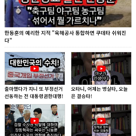
한동훈의 예리한 지적 "육해공사 통합하면 쿠데타 쉬워진
다"
출마했다가 지니 또 부정선거
오타니, 어제는 병살타, 오늘
선동하는 전 대통령권한대행!
은 결승타!