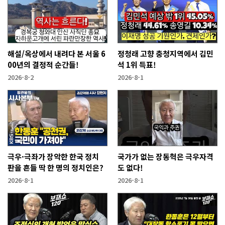
해설/옥상에서 내려다 본 서울 6
정청래 고향 충청지역에서 김민
00년의 결정적 순간들!
석 1위 득표!
2026-8-2
2026-8-1
극우·극좌가 장악한 한국 정치
국가가 없는 장동혁은 극우자격
판을 흔들 딱 한 명의 정치인은?
도 없다!
2026-8-1
2026-8-1