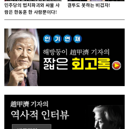
민주당의 법치파괴와 싸울 사
결투도 못하는 비겁자!
람은 한동훈 한 사람뿐이다!