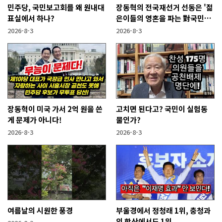
민주당, 국민보고회를 왜 원내대
장동혁의 전국재선거 선동은 '젊
표실에서 하나?
은이들의 영혼을 파는 對국민사
기극'
2026-8-3
2026-8-3
장동혁이 미국 가서 2억 원을 쓴
고치면 된다고? 국민이 실험동
게 문제가 아니다!
물인가?
2026-8-3
2026-8-3
여름날의 시원한 풍경
부울경에서 정청래 1위, 충청과
의 합산에서도 1위