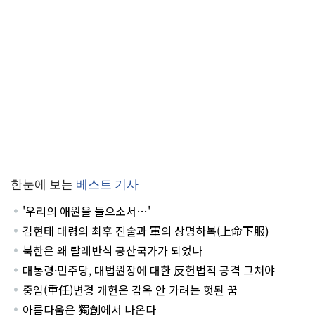
한눈에 보는
베스트 기사
'우리의 애원을 들으소서…'
김현태 대령의 최후 진술과 軍의 상명하복(上命下服)
북한은 왜 탈레반식 공산국가가 되었나
대통령·민주당, 대법원장에 대한 反헌법적 공격 그쳐야
중임(重任)변경 개헌은 감옥 안 가려는 헛된 꿈
아름다움은 獨創에서 나온다