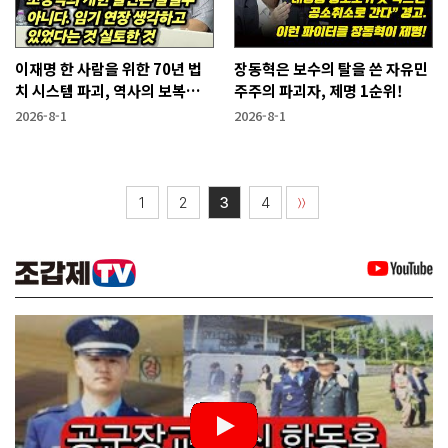
이재명 한 사람을 위한 70년 법
장동혁은 보수의 탈을 쓴 자유민
치 시스템 파괴, 역사의 보복이
주주의 파괴자, 제명 1순위!
기다린다!
2026-8-1
2026-8-1
1
2
3
4
〉〉