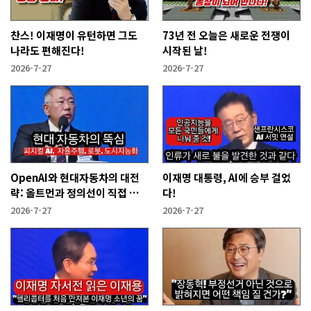
찬스! 이재명이 유턴하면 그도
73년 전 오늘은 새로운 전쟁이
나라도 편해진다!
시작된 날!
2026-7-27
2026-7-27
OpenAI와 현대자동차의 대전
이재명 대통령, AI에 승부 걸었
략: 올트먼과 정의선이 직접 설
다!
명한다!
2026-7-27
2026-7-27