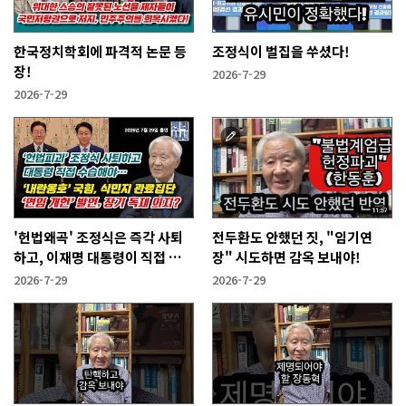
한국정치학회에 파격적 논문 등
조정식이 벌집을 쑤셨다!
장!
2026-7-29
2026-7-29
'헌법왜곡' 조정식은 즉각 사퇴
전두환도 안했던 짓, "임기연
하고, 이재명 대통령이 직접 수
장" 시도하면 감옥 보내야!
습해야!
2026-7-29
2026-7-29