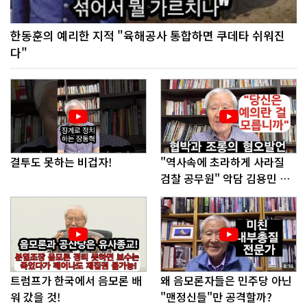
한동훈의 예리한 지적 "육해공사 통합하면 쿠데타 쉬워진
다"
결투도 못하는 비겁자!
"역사속에 초라하게 사라질
검찰 공무원" 악담 김용민 의
원에게!
트럼프가 한국에서 음모론 배
왜 음모론자들은 민주당 아닌
워 갔을 것!
"맨정신들"만 공격할까?