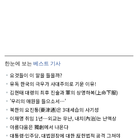
한눈에 보는
베스트 기사
요것들이 이 말을 들을까?
유독 한국의 극우가 사대주의로 기운 이유!
김현태 대령의 최후 진술과 軍의 상명하복(上命下服)
'우리의 애원을 들으소서…'
북한의 요진통(要津通)은 3대세습의 사기성
이재명 취임 1년…외교는 무난, 내치(內治)는 난맥상
아름다움은 獨創에서 나온다
대통령·민주당, 대법원장에 대한 反헌법적 공격 그쳐야