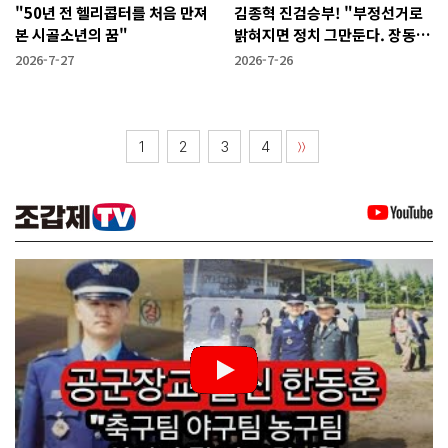
"50년 전 헬리콥터를 처음 만져
김종혁 진검승부! "부정선거로
본 시골소년의 꿈"
밝혀지면 정치 그만둔다. 장동혁
당신들은?"
2026-7-27
2026-7-26
1
2
3
4
〉〉