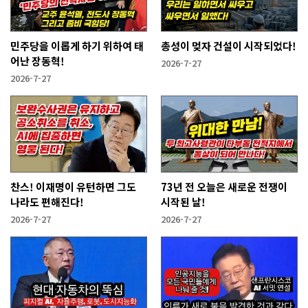
민주당을 이롭게 하기 위하여 태
총성이 멎자 건설이 시작되었다!
어난 장동혁!
2026-7-27
2026-7-27
찬스! 이재명이 유턴하면 그도
73년 전 오늘은 새로운 전쟁이
나라도 편해진다!
시작된 날!
2026-7-27
2026-7-27