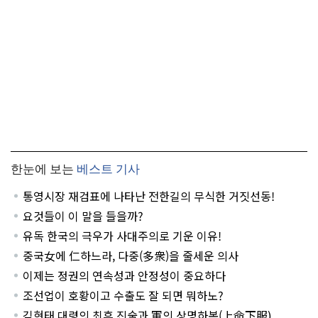
한눈에 보는
베스트 기사
통영시장 재검표에 나타난 전한길의 무식한 거짓선동!
요것들이 이 말을 들을까?
유독 한국의 극우가 사대주의로 기운 이유!
중국女에 仁하느라, 다중(多衆)을 줄세운 의사
이제는 정권의 연속성과 안정성이 중요하다
조선업이 호황이고 수출도 잘 되면 뭐하노?
김현태 대령의 최후 진술과 軍의 상명하복(上命下服)