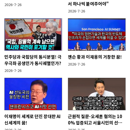
서 하나씩 붙여주어야"
2026-7-26
2026-7-26
민주당과 국힘당의 동시분열! 극
젠슨 황과 이재용의 거창한 꿈!
우극좌 공생인가 동시궤멸인가?
2026-7-26
2026-7-26
이재명이 세계로 던진 장대한 AI
근원적 질문-오세훈 혐의는 10
신세계의 꿈!
0% 입증되고 서울시민의 선택
을 무효화시킬 만큼 무겁나?
2026-7-26
2026-7-25