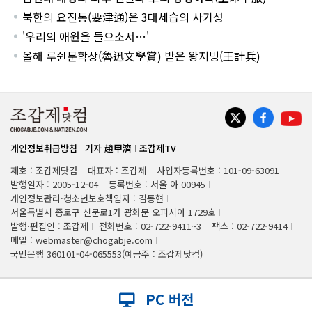
북한의 요진통(要津通)은 3대세습의 사기성
'우리의 애원을 들으소서…'
올해 루쉰문학상(魯迅文學賞) 받은 왕지빙(王計兵)
개인정보취급방침
기자 趙甲濟
조갑제TV
제호 : 조갑제닷컴
대표자 : 조갑제
사업자등록번호 : 101-09-63091
발행일자 : 2005-12-04
등록번호 : 서울 아 00945
개인정보관리·청소년보호책임자 : 김동현
서울특별시 종로구 신문로1가 광화문 오피시아 1729호
발행·편집인 : 조갑제
전화번호 : 02-722-9411~3
팩스 : 02-722-9414
메일 : webmaster@chogabje.com
국민은행 360101-04-065553(예금주 : 조갑제닷컴)
PC 버전