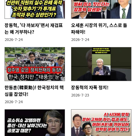
장동혁, '다 까보자'면서 재검표
오세훈 시장의 위기, 스스로 돌
는 왜 거부하나?
파해야!
2026-7-24
2026-7-24
한동훈(韓東勳)! 한국정치의 핵
장동혁의 자폭 정치!
심을 잡았다!
2026-7-23
2026-7-24