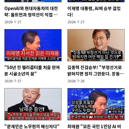
OpenAI와 현대자동차의 대전
이재명 대통령, AI에 승부 걸었
략: 올트먼과 정의선이 직접 설
다!
명한다!
2026-7-27
2026-7-27
"50년 전 헬리콥터를 처음 만져
김종혁 진검승부! "부정선거로
본 시골소년의 꿈"
밝혀지면 정치 그만둔다. 장동혁
당신들은?"
2026-7-27
2026-7-26
"문재인은 노무현의 배신자다"
최태원 "모든 국민 1인당 AI 비