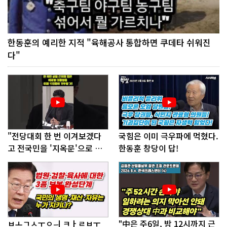
한동훈의 예리한 지적 "육해공사 통합하면 쿠데타 쉬워진
다"
"전당대회 한 번 이겨보겠다
국힘은 이미 극우파에 먹혔다.
고 전국민을 '지옥문'으로 밀
한동훈 창당이 답!
어!"
ㅂㅗㄱㅅㅜㅇㅢ ㅋㅏㄹㅂㅜ
"中은 주6일, 밤 12시까지 근