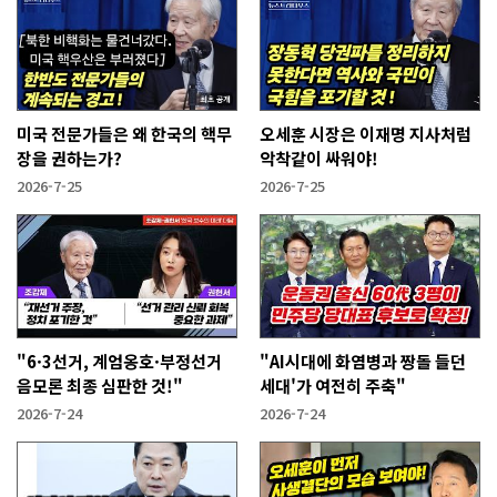
미국 전문가들은 왜 한국의 핵무
오세훈 시장은 이재명 지사처럼
장을 권하는가?
악착같이 싸워야!
2026-7-25
2026-7-25
"6·3선거, 계엄옹호·부정선거
"AI시대에 화염병과 짱돌 들던
음모론 최종 심판한 것!"
세대'가 여전히 주축"
2026-7-24
2026-7-24