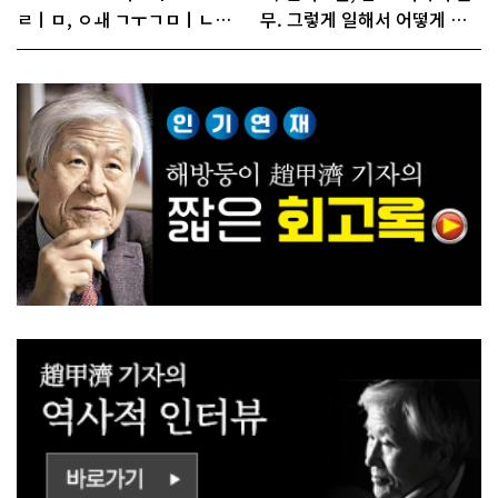
ㄹㅣㅁ, ㅇㅙ ㄱㅜㄱㅁㅣㄴㄷ
무. 그렇게 일해서 어떻게 경
ㅡㄹㅇㅣ ㄷㅏㅇㅎㅐㅇㅑ ㅎ
쟁하냐 반문하더라"
ㅏㄴㅏ?