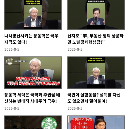
나라망신시키는 장동혁은 극우
신지호 "李, 부동산 정책 성공하
자격도 없다!
면 노벨경제학상감!"
2026-8-5
2026-8-5
장동혁 세력은 국익과 주권을 배
국민이 실험동물? 설득할 자신
신하는 변태적 사대주의 극우!
도 없으면서 밀어붙여!
2026-8-5
2026-8-5