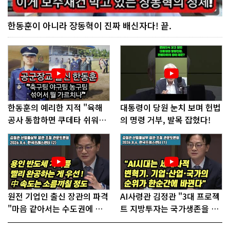
한동훈이 아니라 장동혁이 진짜 배신자다! 끝.
한동훈의 예리한 지적 "육해
대통령이 당원 눈치 보며 헌법
공사 통합하면 쿠데타 쉬워진
의 명령 거부, 발목 잡혔다!
다"
원전 기업인 출신 장관의 파격
AI사령관 김정관 "3대 프로젝
"마음 같아서는 수도권에 원
트 지방투자는 국가생존을 건
전 짓고싶다"
대전략"