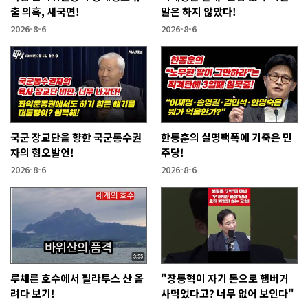
출 의혹, 새국면!
말은 하지 않았다!
2026-8-6
2026-8-6
국군 장교단을 향한 국군통수권
한동훈의 실명팩폭에 기죽은 민
자의 혐오발언!
주당!
2026-8-6
2026-8-6
루체른 호수에서 필라투스 산 올
"장동혁이 자기 돈으로 햄버거
려다 보기!
사먹었다고? 너무 없어 보인다"