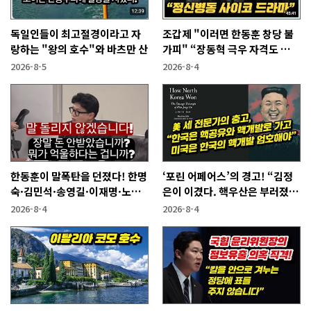
독일인들이 최고절경이라고 자
조갑제 "이러면 한동훈 창당 불
랑하는 "왕의 호수"와 바츠만 산
가피" “장동혁 극우 자격도 없
어...2억 쓰고 성과 없어”
2026-8-5
2026-8-4
한동훈이 말폭탄을 던졌다! 한명
‘포린 어페어스’의 경고! “김정
숙·김민석·송영길·이재명·노
은이 이겼다. 핵우산은 부러졌
무현에게
다”
2026-8-4
2026-8-4