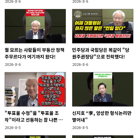
2026-8-6
2026-8-6
뭘 모르는 사람들이 부동산 정책
민주당과 국힘당은 똑같이 "당
주무르다가 여기까지 왔다!
원주권정당"으로 전락했다!
2026-8-6
2026-8-6
"투표율 수정"을 "투표율 조
신지호 “李, 앙상한 형식논리만
작"이라고 선동하는 참 나쁜 사
뱉어내”
람들!
2026-8-5
2026-8-5