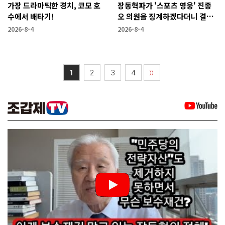
가장 드라마틱한 경치, 코모 호
장동혁파가 '스포츠 영웅' 진종
수에서 배타기!
오 의원을 징계하겠다더니 결국
···
2026-8-4
2026-8-4
1
2
3
4
〉〉