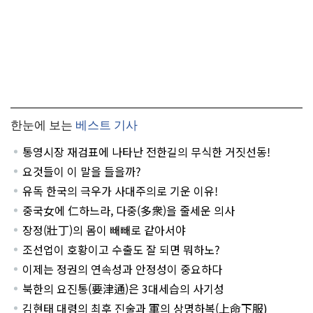
한눈에 보는
베스트 기사
통영시장 재검표에 나타난 전한길의 무식한 거짓선동!
요것들이 이 말을 들을까?
유독 한국의 극우가 사대주의로 기운 이유!
중국女에 仁하느라, 다중(多衆)을 줄세운 의사
장정(壯丁)의 몸이 빼빼로 같아서야
조선업이 호황이고 수출도 잘 되면 뭐하노?
이제는 정권의 연속성과 안정성이 중요하다
북한의 요진통(要津通)은 3대세습의 사기성
김현태 대령의 최후 진술과 軍의 상명하복(上命下服)