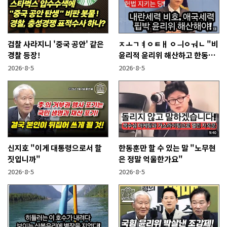
검찰 사라지니 '중국 공안' 같은
ㅈㅗㄱㅕㅇㅌㅐ ㅇㅢㅇㅝㄴ "비
경찰 등장!
윤리적 윤리위 해산하고 한동훈
복당 시켜야"
2026-8-5
2026-8-5
신지호 "이게 대통령으로서 할
한동훈만 할 수 있는 말 "노무현
짓입니까"
은 정말 억울한가요"
2026-8-5
2026-8-5