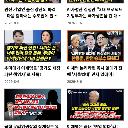
원전 기업인 출신 장관의 파격
AI사령관 김정관 "3대 프로젝트
"마음 같아서는 수도권에 원전
지방투자는 국가생존을 건 대전
짓고싶다"
략"
2026-8-6
2026-8-6
추미애가 이재명을 '경기도 재정
이재명 논리라면 육사 없애기 전
파탄 책임자'로 지목!
에 '서울법대' 먼저 없애야!
2026-8-6
2026-8-6
국힘 윤리위원장의 징계정보 유
이재명은 끝내 ‘연임 없다’라는