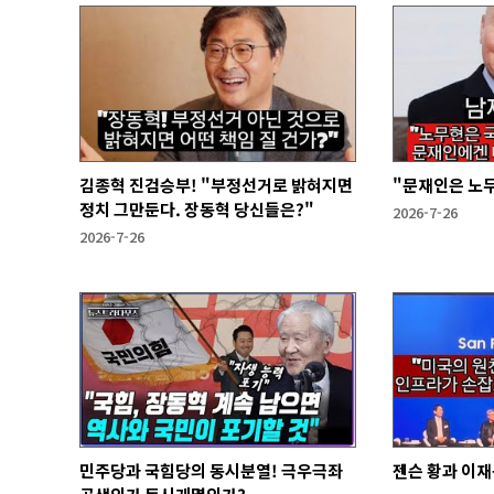
김종혁 진검승부! "부정선거로 밝혀지면
"문재인은 노
정치 그만둔다. 장동혁 당신들은?"
2026-7-26
2026-7-26
민주당과 국힘당의 동시분열! 극우극좌
젠슨 황과 이재