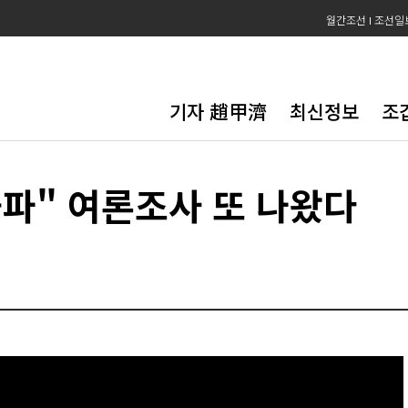
월간조선
조선일
기자 趙甲濟
최신정보
조
돌파" 여론조사 또 나왔다