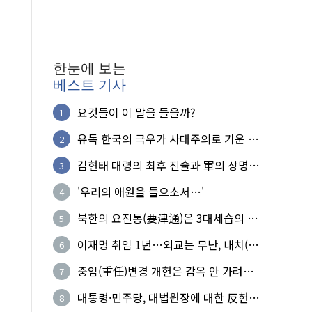
한눈에 보는
베스트 기사
요것들이 이 말을 들을까?
1
유독 한국의 극우가 사대주의로 기운 이
2
유!
김현태 대령의 최후 진술과 軍의 상명하
3
복(上命下服)
'우리의 애원을 들으소서…'
4
북한의 요진통(要津通)은 3대세습의 사
5
기성
이재명 취임 1년…외교는 무난, 내치(內
6
治)는 난맥상
중임(重任)변경 개헌은 감옥 안 가려는
7
헛된 꿈
대통령·민주당, 대법원장에 대한 反헌
8