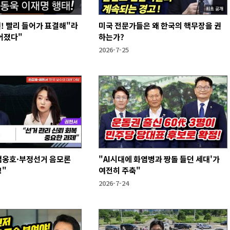
원! 빨리 들어가 표결해"라
미국 전문가들은 왜 한국의 핵무장을 권
어졌다"
하는가?
2026-7-25
계엄옹호·부정선거 음모론
"AI시대에 화염병과 짱돌 들던 세대'가
!"
여전히 주축"
2026-7-24