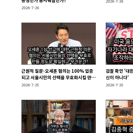
공생인가 동시궤멸인가?
2026-7-26
2026-7-26
근원적 질문-오세훈 혐의는 100% 입증
검찰 확인 '대
되고 서울시민의 선택을 무효화시킬 만큼
신이 아니다'
무겁나?
2026-7-25
2026-7-25