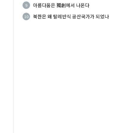
법적 공격 그쳐야
아름다움은 獨創에서 나온다
9
북한은 왜 탈레반식 공산국가가 되었나
10