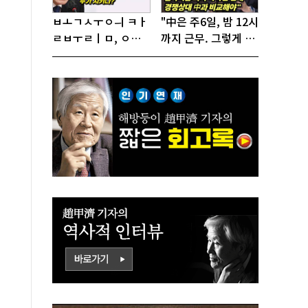
ㅂㅗㄱㅅㅜㅇㅢ ㅋㅏ
"中은 주6일, 밤 12시
ㄹㅂㅜㄹㅣㅁ, ㅇㅙ
까지 근무. 그렇게 일
ㄱㅜㄱㅁㅣㄴㄷㅡㄹ
해서 어떻게 경쟁하
ㅇㅣ ㄷㅏㅇㅎㅐㅇㅑ
냐 반문하더라"
ㅎㅏㄴㅏ?