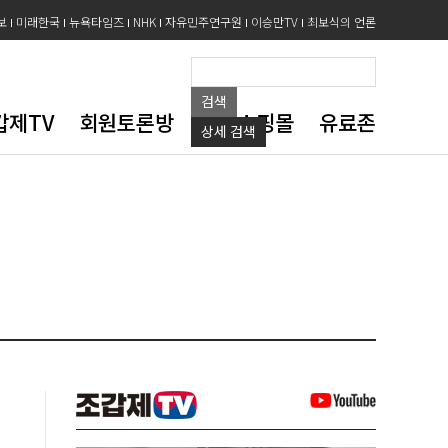
보
미래한국
뉴욕타임즈
NHK
자유민주연구원
이승만TV
최보식의 언론
검색
갑제TV
회원토론방
도서쇼핑몰
유료존
상세
검색