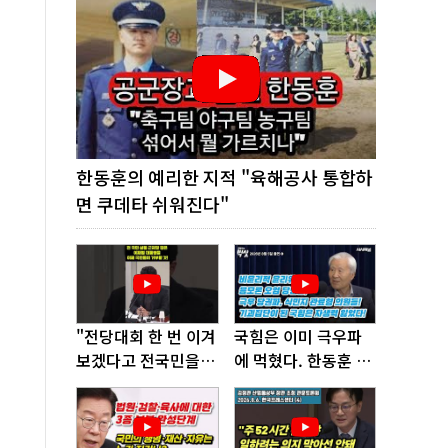
한동훈의 예리한 지적 "육해공사 통합하
면 쿠데타 쉬워진다"
"전당대회 한 번 이겨
국힘은 이미 극우파
보겠다고 전국민을
에 먹혔다. 한동훈 창
'지옥문'으로 밀어!"
당이 답!