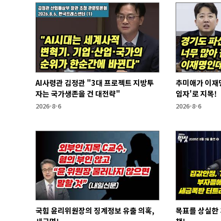
AI사령관 김정관 "3대 프로젝트 지방투
추미애가 이재명
자는 국가생존을 건 대전략"
임자'로 지목!
2026-8-6
2026-8-6
국힘 윤리위원장의 징계정보 유출 의혹,
목표를 상실한