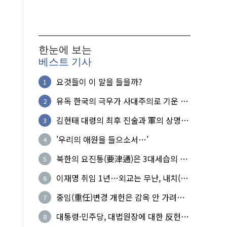
한눈에 보는
베스트 기사
요것들이 이 말을 들을까?
1
유독 한국의 극우가 사대주의로 기운 이
2
유!
김현태 대령의 최후 진술과 軍의 상명하
3
복(上命下服)
'우리의 애원을 들으소서…'
4
북한의 요진통(要津通)은 3대세습의 사
5
기성
이재명 취임 1년…외교는 무난, 내치(內
6
治)는 난맥상
중임(重任)변경 개헌은 감옥 안 가려는
7
헛된 꿈
대통령·민주당, 대법원장에 대한 反헌
8