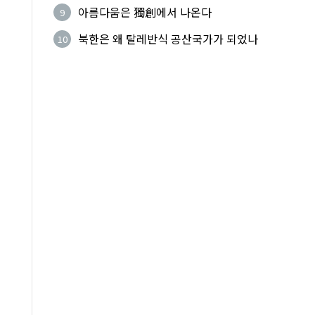
법적 공격 그쳐야
아름다움은 獨創에서 나온다
9
북한은 왜 탈레반식 공산국가가 되었나
10