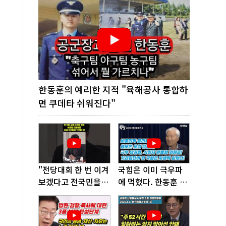
한동훈의 예리한 지적 "육해공사 통합하
면 쿠데타 쉬워진다"
"전당대회 한 번 이겨
국힘은 이미 극우파
보겠다고 전국민을
에 먹혔다. 한동훈 창
'지옥문'으로 밀어!"
당이 답!