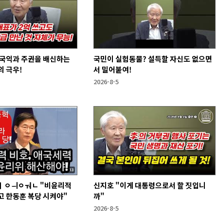
 국익과 주권을 배신하는
국민이 실험동물? 설득할 자신도 없으면
 극우!
서 밀어붙여!
2026-8-5
 ㅇㅢㅇㅝㄴ "비윤리적
신지호 "이게 대통령으로서 할 짓입니
고 한동훈 복당 시켜야"
까"
2026-8-5