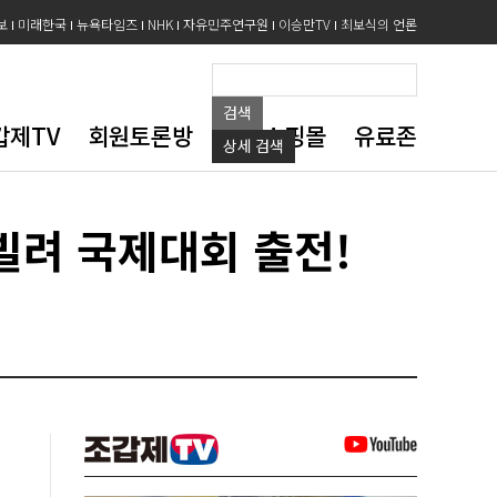
보
미래한국
뉴욕타임즈
NHK
자유민주연구원
이승만TV
최보식의 언론
검색
갑제TV
회원토론방
도서쇼핑몰
유료존
상세
검색
빌려 국제대회 출전!