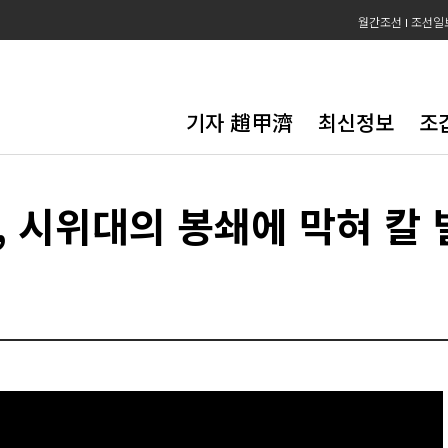
월간조선
조선일
기자 趙甲濟
최신정보
조
, 시위대의 봉쇄에 막혀 칼 