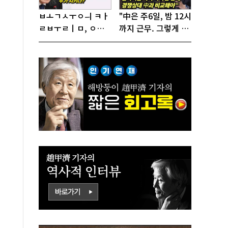
ㅂㅗㄱㅅㅜㅇㅢ ㅋㅏ
"中은 주6일, 밤 12시
ㄹㅂㅜㄹㅣㅁ, ㅇㅙ
까지 근무. 그렇게 일
ㄱㅜㄱㅁㅣㄴㄷㅡㄹ
해서 어떻게 경쟁하
ㅇㅣ ㄷㅏㅇㅎㅐㅇㅑ
냐 반문하더라"
ㅎㅏㄴㅏ?