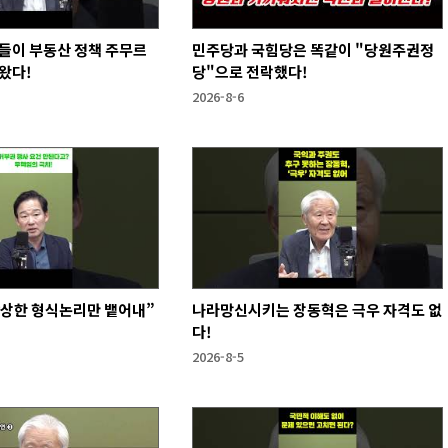
들이 부동산 정책 주무르
민주당과 국힘당은 똑같이 "당원주권정
왔다!
당"으로 전락했다!
2026-8-6
앙상한 형식논리만 뱉어내”
나라망신시키는 장동혁은 극우 자격도 없
다!
2026-8-5