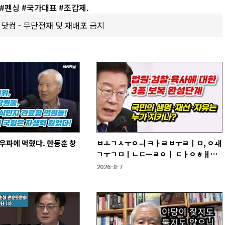
#펜싱 #국가대표 #조갑제.
갑제닷컴 - 무단전재 및 재배포 금지
우파에 먹혔다. 한동훈 창
ㅂㅗㄱㅅㅜㅇㅢ ㅋㅏㄹㅂㅜㄹㅣㅁ, ㅇㅙ
ㄱㅜㄱㅁㅣㄴㄷㅡㄹㅇㅣ ㄷㅏㅇㅎㅐㅇ
ㅑ ㅎㅏㄴㅏ?
2026-8-7