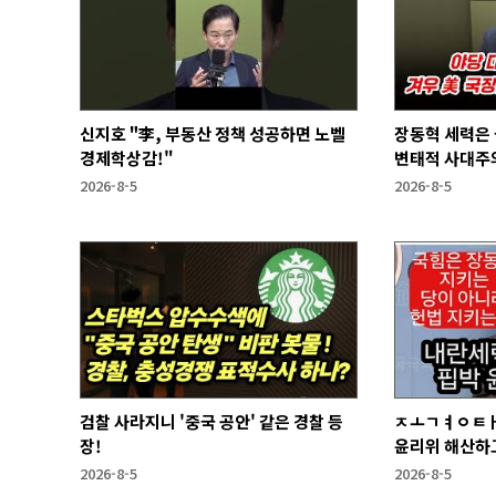
신지호 "李, 부동산 정책 성공하면 노벨
장동혁 세력은
경제학상감!"
변태적 사대주의
2026-8-5
2026-8-5
검찰 사라지니 '중국 공안' 같은 경찰 등
ㅈㅗㄱㅕㅇㅌㅐ
장!
윤리위 해산하
2026-8-5
2026-8-5