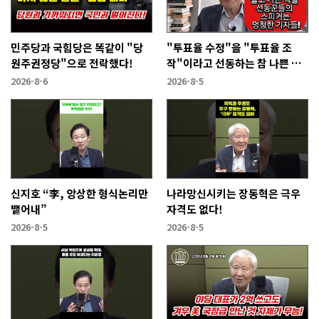
민주당과 국힘당은 똑같이 "당
"투표율 수정"을 "투표율 조
원주권정당"으로 전락했다!
작"이라고 선동하는 참 나쁜 사
람들!
2026-8-6
2026-8-5
신지호 “李, 앙상한 형식논리만
나라망신시키는 장동혁은 극우
뱉어내”
자격도 없다!
2026-8-5
2026-8-5