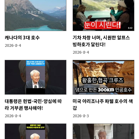
캐나다의 3대 호수
기차 차창 너머, 시원한 알프스
빙하호가 달린다!
2026-8-4
2026-8-4
대통령은 헌법·국민·양심에 따
미국 아리조나주 파웰 호수의 색
라 거부권 행사해야!
감
2026-8-4
2026-8-3