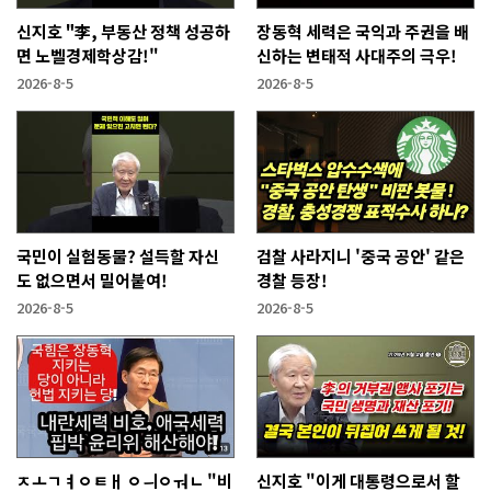
신지호 "李, 부동산 정책 성공하
장동혁 세력은 국익과 주권을 배
면 노벨경제학상감!"
신하는 변태적 사대주의 극우!
2026-8-5
2026-8-5
국민이 실험동물? 설득할 자신
검찰 사라지니 '중국 공안' 같은
도 없으면서 밀어붙여!
경찰 등장!
2026-8-5
2026-8-5
ㅈㅗㄱㅕㅇㅌㅐ ㅇㅢㅇㅝㄴ "비
신지호 "이게 대통령으로서 할