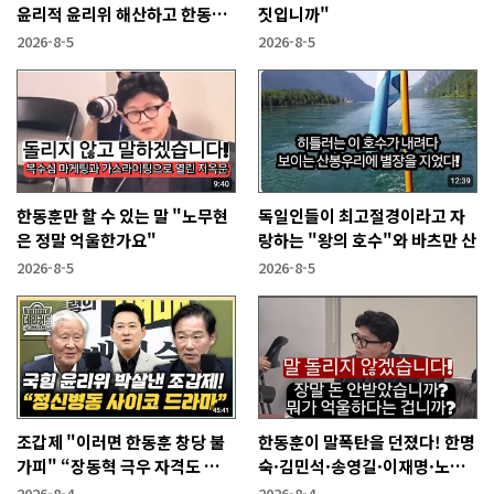
윤리적 윤리위 해산하고 한동훈
짓입니까"
복당 시켜야"
2026-8-5
2026-8-5
한동훈만 할 수 있는 말 "노무현
독일인들이 최고절경이라고 자
은 정말 억울한가요"
랑하는 "왕의 호수"와 바츠만 산
2026-8-5
2026-8-5
조갑제 "이러면 한동훈 창당 불
한동훈이 말폭탄을 던졌다! 한명
가피" “장동혁 극우 자격도 없
숙·김민석·송영길·이재명·노
어...2억 쓰고 성과 없어”
무현에게
2026-8-4
2026-8-4