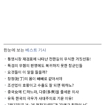
한눈에 보는
베스트 기사
통영시장 재검표에 나타난 전한길의 무식한 거짓선동!
특검의 무혐의 판명에도 복귀하지 못한 참군인들
요것들이 이 말을 들을까?
장정(壯丁)의 몸이 빼빼로 같아서야
조선업이 호황이고 수출도 잘 되면 뭐하노?
중국女에 仁하느라, 다중(多衆)을 줄세운 의사
유독 한국의 극우가 사대주의로 기운 이유!
7월27일은 '6·25 정전기념일'과 '유엔군 참전의 날'