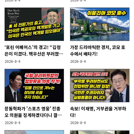
‘포린 어페어스’의 경고! “김정
가장 드라마틱한 경치, 코모 호
은이 이겼다. 핵우산은 부러졌
수에서 배타기!
다”
2026-8-4
2026-8-4
장동혁파가 '스포츠 영웅' 진종
속보! 이재명, 거부권을 거부하
오 의원을 징계하겠다더니 결국
다!
···
2026-8-4
2026-8-4