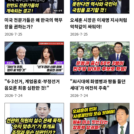
미국 전문가들은 왜 한국의 핵무
오세훈 시장은 이재명 지사처럼
장을 권하는가?
악착같이 싸워야!
2026-7-25
2026-7-25
"6·3선거, 계엄옹호·부정선거
"AI시대에 화염병과 짱돌 들던
음모론 최종 심판한 것!"
세대'가 여전히 주축"
2026-7-24
2026-7-24