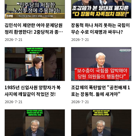
김민석이 제안한 여야 문제당원
장동혁 하나 처리 못하는 국힘이
정리 환영한다! 2중당적과 종교
무슨 수로 이재명과 싸우나?
세력.
2026-7-21
2026-7-21
1985년 신입사원 양향자가 복
조갑제의 폭탄발언 "공천배제 1
사지에 깨알같이 적었던 것!
호는 장동혁. 돌에 새겨야"
2026-7-21
2026-7-21