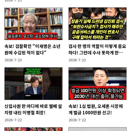
속보! 검찰확인 "이재명은 소년
검사 한 명의 역할이 이렇게 중요
원에 수감된 적이 없다"
하다! 그런데 수사 못하게 한다
고?
2026-7-23
2026-7-22
신입사원 한 마디에 바로 엘베 설
속보! 1심 법원, 오세훈 시장에
치령 내린 이병철 회장!
게 벌금 1000만원 선고!
2026-7-22
2026-7-22