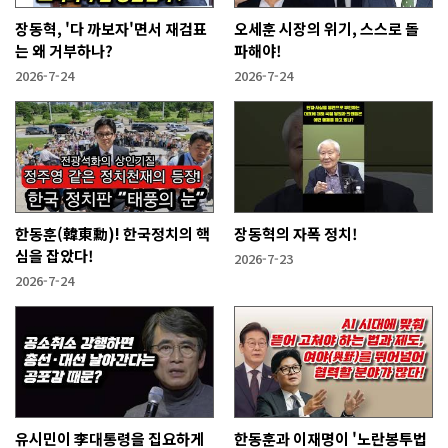
장동혁, '다 까보자'면서 재검표
오세훈 시장의 위기, 스스로 돌
는 왜 거부하나?
파해야!
2026-7-24
2026-7-24
한동훈(韓東勳)! 한국정치의 핵
장동혁의 자폭 정치!
심을 잡았다!
2026-7-23
2026-7-24
유시민이 李대통령을 집요하게
한동훈과 이재명이 '노란봉투법