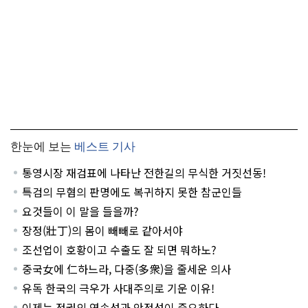
한눈에 보는
베스트 기사
통영시장 재검표에 나타난 전한길의 무식한 거짓선동!
특검의 무혐의 판명에도 복귀하지 못한 참군인들
요것들이 이 말을 들을까?
장정(壯丁)의 몸이 빼빼로 같아서야
조선업이 호황이고 수출도 잘 되면 뭐하노?
중국女에 仁하느라, 다중(多衆)을 줄세운 의사
유독 한국의 극우가 사대주의로 기운 이유!
이제는 정권의 연속성과 안정성이 중요하다