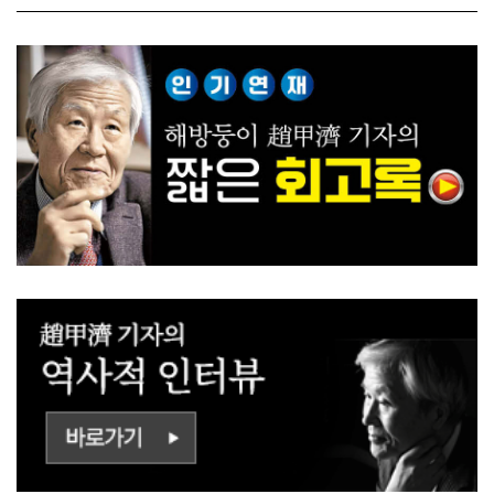
ㅡㄹㅇㅣ ㄷㅏㅇㅎㅐㅇㅑ ㅎ
쟁하냐 반문하더라"
ㅏㄴㅏ?