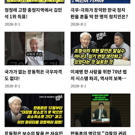
정청래 고향 충청지역에서 김민
극우·극좌가 장악한 한국 정치
석 1위 득표!
판을 흔들 딱 한 명의 정치인은?
2026-8-1
2026-8-1
국가가 없는 장동혁은 극우자격
이재명 한 사람을 위한 70년 법
도 없다!
치 시스템 파괴, 역사의 보복이
기다린다!
2026-8-1
2026-8-1
장동혁은 보수의 탈을 쓴 자유민
한동훈의 명강의 "검찰의 권리