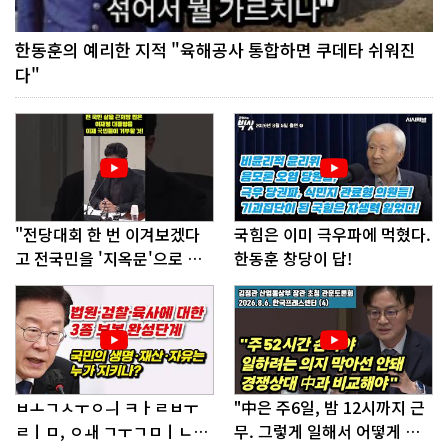
한동훈의 예리한 지적 "육해공사 통합하면 쿠데타 쉬워진
다"
"전당대회 한 번 이겨보겠다
국힘은 이미 극우파에 먹혔다.
고 전국민을 '지옥문'으로 밀
한동훈 창당이 답!
어!"
ㅂㅗㄱㅅㅜㅇㅢ ㅋㅏㄹㅂㅜ
"中은 주6일, 밤 12시까지 근
ㄹㅣㅁ, ㅇㅙ ㄱㅜㄱㅁㅣㄴㄷ
무. 그렇게 일해서 어떻게 경