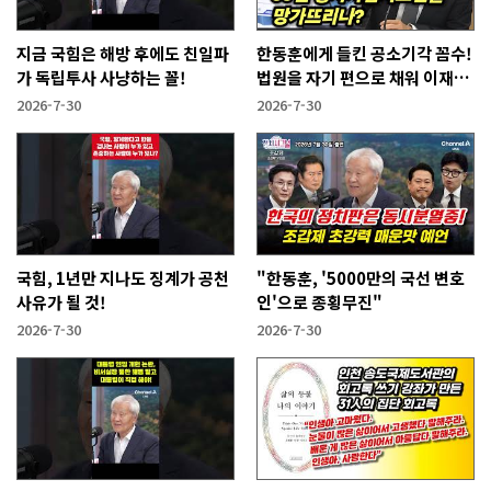
지금 국힘은 해방 후에도 친일파
한동훈에게 들킨 공소기각 꼼수!
가 독립투사 사냥하는 꼴!
법원을 자기 편으로 채워 이재명
사건 없애겠다는 것
2026-7-30
2026-7-30
국힘, 1년만 지나도 징계가 공천
"한동훈, '5000만의 국선 변호
사유가 될 것!
인'으로 종횡무진"
2026-7-30
2026-7-30