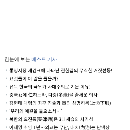
한눈에 보는
베스트 기사
통영시장 재검표에 나타난 전한길의 무식한 거짓선동!
요것들이 이 말을 들을까?
유독 한국의 극우가 사대주의로 기운 이유!
중국女에 仁하느라, 다중(多衆)을 줄세운 의사
김현태 대령의 최후 진술과 軍의 상명하복(上命下服)
'우리의 애원을 들으소서…'
북한의 요진통(要津通)은 3대세습의 사기성
이재명 취임 1년…외교는 무난, 내치(內治)는 난맥상