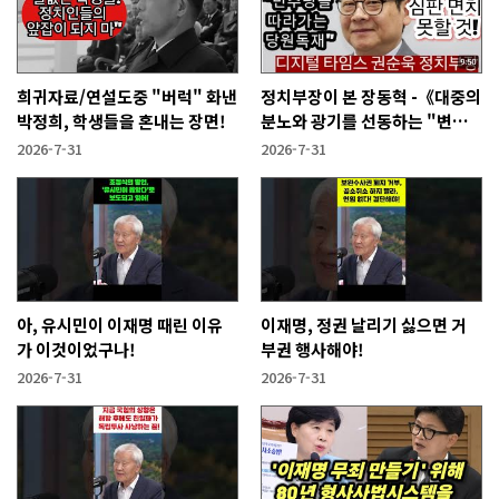
희귀자료/연설도중 "버럭" 화낸
정치부장이 본 장동혁 -《대중의
박정희, 학생들을 혼내는 장면!
분노와 광기를 선동하는 "변종
인민주주의자"》
2026-7-31
2026-7-31
아, 유시민이 이재명 때린 이유
이재명, 정권 날리기 싫으면 거
가 이것이었구나!
부권 행사해야!
2026-7-31
2026-7-31