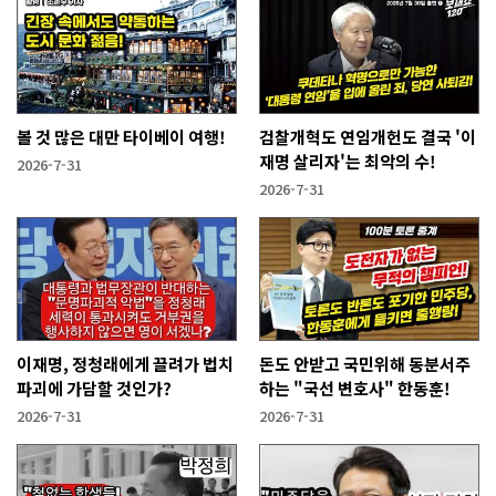
볼 것 많은 대만 타이베이 여행!
검찰개혁도 연임개헌도 결국 '이
재명 살리자'는 최악의 수!
2026-7-31
2026-7-31
이재명, 정청래에게 끌려가 법치
돈도 안받고 국민위해 동분서주
파괴에 가담할 것인가?
하는 "국선 변호사" 한동훈!
2026-7-31
2026-7-31