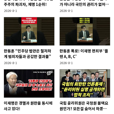
주주의 파괴자, 제명 1순위!
가 아니라 국민의 권리가 없어지
는 것"
2026-8-1
2026-8-1
한동훈 “민주당 법안은 철저하
한동훈 폭로! 이재명 면죄부 ‘플
게 범죄자들과 공감한 결과물”
랜 A, B, C’
2026-8-1
2026-8-1
이재명은 경멸과 원한을 동시에
국힘 윤리위원은 국정원 블랙요
사고 있다!
원인가? 모든걸 숨어서 하겠다