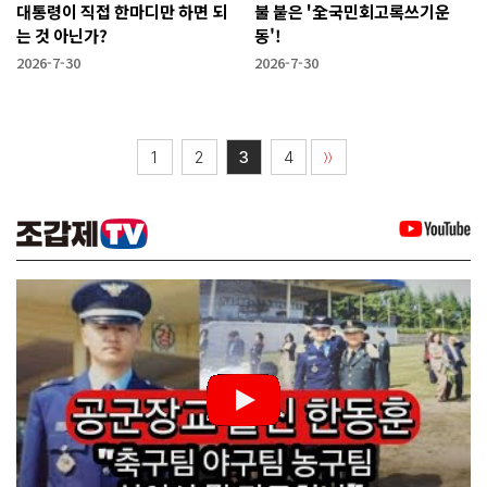
대통령이 직접 한마디만 하면 되
불 붙은 '全국민회고록쓰기운
는 것 아닌가?
동'!
2026-7-30
2026-7-30
1
2
3
4
〉〉