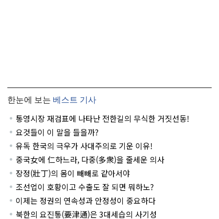
한눈에 보는
베스트 기사
통영시장 재검표에 나타난 전한길의 무식한 거짓선동!
요것들이 이 말을 들을까?
유독 한국의 극우가 사대주의로 기운 이유!
중국女에 仁하느라, 다중(多衆)을 줄세운 의사
장정(壯丁)의 몸이 빼빼로 같아서야
조선업이 호황이고 수출도 잘 되면 뭐하노?
이제는 정권의 연속성과 안정성이 중요하다
북한의 요진통(要津通)은 3대세습의 사기성