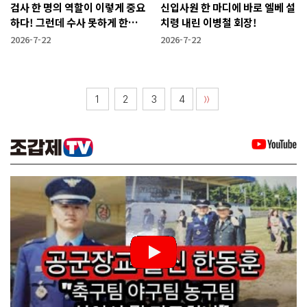
검사 한 명의 역할이 이렇게 중요
신입사원 한 마디에 바로 엘베 설
하다! 그런데 수사 못하게 한다
치령 내린 이병철 회장!
고?
2026-7-22
2026-7-22
1
2
3
4
〉〉