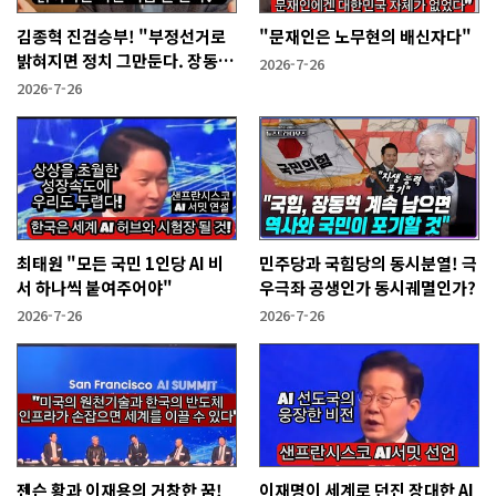
김종혁 진검승부! "부정선거로
"문재인은 노무현의 배신자다"
밝혀지면 정치 그만둔다. 장동혁
2026-7-26
당신들은?"
2026-7-26
최태원 "모든 국민 1인당 AI 비
민주당과 국힘당의 동시분열! 극
서 하나씩 붙여주어야"
우극좌 공생인가 동시궤멸인가?
2026-7-26
2026-7-26
젠슨 황과 이재용의 거창한 꿈!
이재명이 세계로 던진 장대한 AI