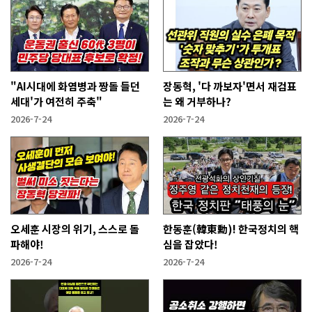
"AI시대에 화염병과 짱돌 들던
장동혁, '다 까보자'면서 재검표
세대'가 여전히 주축"
는 왜 거부하나?
2026-7-24
2026-7-24
오세훈 시장의 위기, 스스로 돌
한동훈(韓東勳)! 한국정치의 핵
파해야!
심을 잡았다!
2026-7-24
2026-7-24