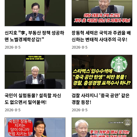
신지호 "李, 부동산 정책 성공하
장동혁 세력은 국익과 주권을 배
면 노벨경제학상감!"
신하는 변태적 사대주의 극우!
2026-8-5
2026-8-5
국민이 실험동물? 설득할 자신
검찰 사라지니 '중국 공안' 같은
도 없으면서 밀어붙여!
경찰 등장!
2026-8-5
2026-8-5