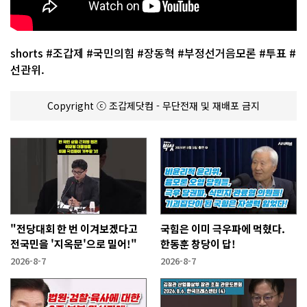
shorts #조갑제 #국민의힘 #장동혁 #부정선거음모론 #투표 #
선관위.
Copyright ⓒ 조갑제닷컴 - 무단전재 및 재배포 금지
"전당대회 한 번 이겨보겠다고
국힘은 이미 극우파에 먹혔다.
전국민을 '지옥문'으로 밀어!"
한동훈 창당이 답!
2026-8-7
2026-8-7