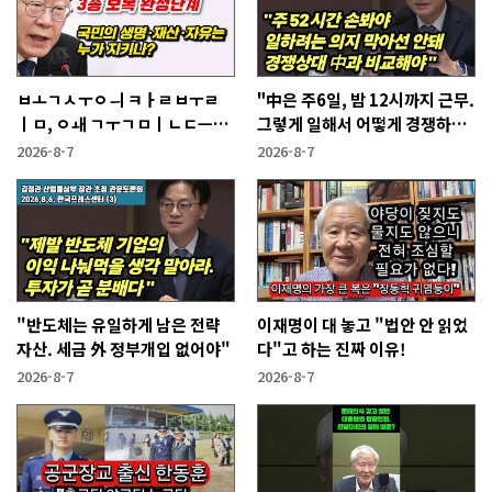
ㅂㅗㄱㅅㅜㅇㅢ ㅋㅏㄹㅂㅜㄹ
"中은 주6일, 밤 12시까지 근무.
ㅣㅁ, ㅇㅙ ㄱㅜㄱㅁㅣㄴㄷㅡㄹ
그렇게 일해서 어떻게 경쟁하냐
ㅇㅣ ㄷㅏㅇㅎㅐㅇㅑ ㅎㅏㄴㅏ?
반문하더라"
2026-8-7
2026-8-7
"반도체는 유일하게 남은 전략
이재명이 대 놓고 "법안 안 읽었
자산. 세금 外 정부개입 없어야"
다"고 하는 진짜 이유!
2026-8-7
2026-8-7