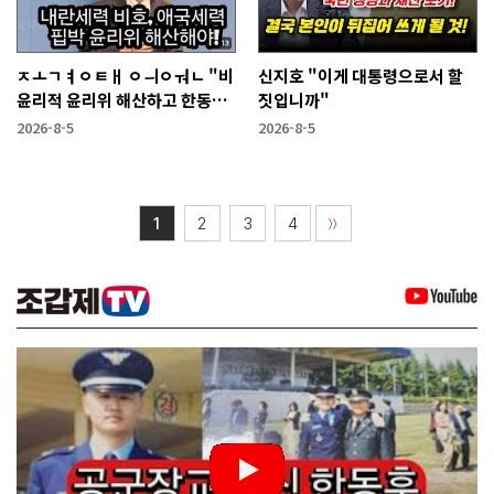
ㅈㅗㄱㅕㅇㅌㅐ ㅇㅢㅇㅝㄴ "비
신지호 "이게 대통령으로서 할
윤리적 윤리위 해산하고 한동훈
짓입니까"
복당 시켜야"
2026-8-5
2026-8-5
1
2
3
4
〉〉