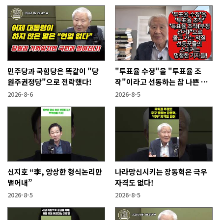
민주당과 국힘당은 똑같이 "당
"투표율 수정"을 "투표율 조
원주권정당"으로 전락했다!
작"이라고 선동하는 참 나쁜 사
람들!
2026-8-6
2026-8-5
신지호 “李, 앙상한 형식논리만
나라망신시키는 장동혁은 극우
뱉어내”
자격도 없다!
2026-8-5
2026-8-5