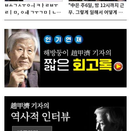
ㅂㅗㄱㅅㅜㅇㅢ ㅋㅏㄹㅂㅜ
"中은 주6일, 밤 12시까지 근
ㄹㅣㅁ, ㅇㅙ ㄱㅜㄱㅁㅣㄴㄷ
무. 그렇게 일해서 어떻게 경
ㅡㄹㅇㅣ ㄷㅏㅇㅎㅐㅇㅑ ㅎ
쟁하냐 반문하더라"
ㅏㄴㅏ?