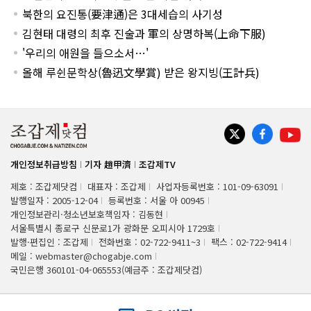
북한의 요진통(要津通)은 3대세습의 사기성
김현태 대령의 최후 진술과 軍의 상명하복(上命下服)
'우리의 애원을 들으소서…'
올해 루쉰문학상(魯迅文學賞) 받은 왕지빙(王計兵)
개인정보취급방침
기자 趙甲濟
조갑제TV
제호 : 조갑제닷컴
대표자 : 조갑제
사업자등록번호 : 101-09-63091
발행일자 : 2005-12-04
등록번호 : 서울 아 00945
개인정보관리·청소년보호책임자 : 김동현
서울특별시 종로구 신문로1가 광화문 오피시아 1729호
발행·편집인 : 조갑제
전화번호 : 02-722-9411~3
팩스 : 02-722-9414
메일 : webmaster@chogabje.com
국민은행 360101-04-065553(예금주 : 조갑제닷컴)