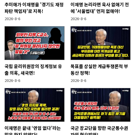
추미애가 이재명을 '경기도 재정
이재명 논리라면 육사 없애기 전
파탄 책임자'로 지목!
에 '서울법대' 먼저 없애야!
2026-8-6
2026-8-6
국힘 윤리위원장의 징계정보 유
목표를 상실한 계급투쟁론적 부
출 의혹, 새국면!
동산 정책!
2026-8-6
2026-8-6
이재명은 끝내 ‘연임 없다’라는
국군 장교단을 향한 국군통수권
말은 하지 않았다!
자의 혐오발언!