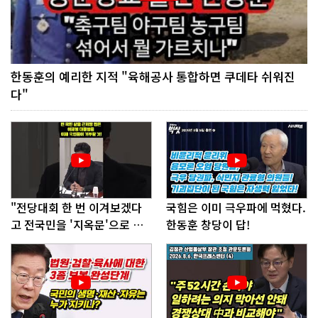
한동훈의 예리한 지적 "육해공사 통합하면 쿠데타 쉬워진
다"
"전당대회 한 번 이겨보겠다
국힘은 이미 극우파에 먹혔다.
고 전국민을 '지옥문'으로 밀
한동훈 창당이 답!
어!"