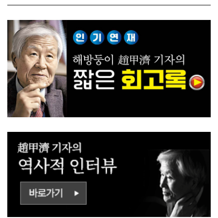
ㅡㄹㅇㅣ ㄷㅏㅇㅎㅐㅇㅑ ㅎ
쟁하냐 반문하더라"
ㅏㄴㅏ?