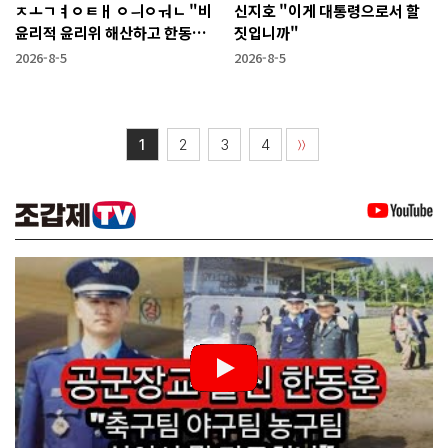
ㅈㅗㄱㅕㅇㅌㅐ ㅇㅢㅇㅝㄴ "비
신지호 "이게 대통령으로서 할
윤리적 윤리위 해산하고 한동훈
짓입니까"
복당 시켜야"
2026-8-5
2026-8-5
1
2
3
4
〉〉