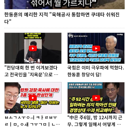
한동훈의 예리한 지적 "육해공사 통합하면 쿠데타 쉬워진
다"
"전당대회 한 번 이겨보겠다
국힘은 이미 극우파에 먹혔다.
고 전국민을 '지옥문'으로 밀
한동훈 창당이 답!
어!"
ㅂㅗㄱㅅㅜㅇㅢ ㅋㅏㄹㅂㅜ
"中은 주6일, 밤 12시까지 근
ㄹㅣㅁ, ㅇㅙ ㄱㅜㄱㅁㅣㄴㄷ
무. 그렇게 일해서 어떻게 경