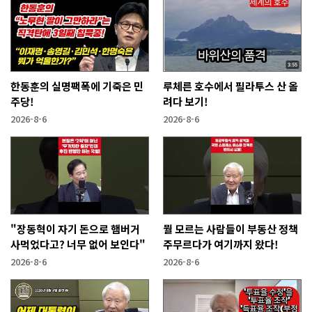
한동훈의 실명팩폭에 기죽은 민
루체른 호수에서 필라투스 산 올
주당!
려다 보기!
2026-8-6
2026-8-6
"장동혁이 자기 돈으로 햄버거
뭘 모르는 사람들이 부동산 정책
사먹었다고? 너무 없어 보인다"
주무르다가 여기까지 왔다!
2026-8-6
2026-8-6