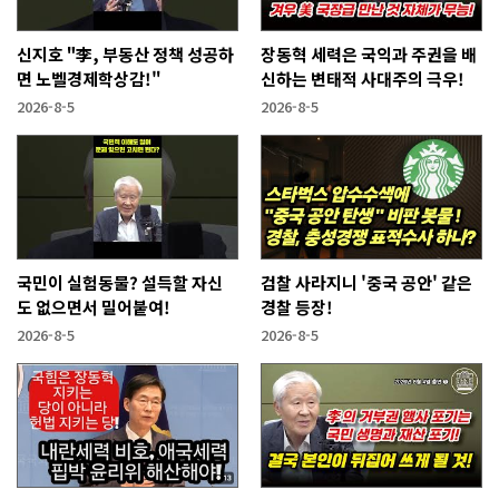
신지호 "李, 부동산 정책 성공하
장동혁 세력은 국익과 주권을 배
면 노벨경제학상감!"
신하는 변태적 사대주의 극우!
2026-8-5
2026-8-5
국민이 실험동물? 설득할 자신
검찰 사라지니 '중국 공안' 같은
도 없으면서 밀어붙여!
경찰 등장!
2026-8-5
2026-8-5