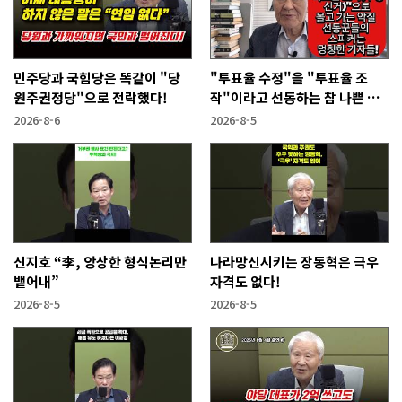
민주당과 국힘당은 똑같이 "당
"투표율 수정"을 "투표율 조
원주권정당"으로 전락했다!
작"이라고 선동하는 참 나쁜 사
람들!
2026-8-6
2026-8-5
신지호 “李, 앙상한 형식논리만
나라망신시키는 장동혁은 극우
뱉어내”
자격도 없다!
2026-8-5
2026-8-5