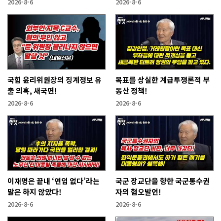
2026-8-6
2026-8-6
국힘 윤리위원장의 징계정보 유
목표를 상실한 계급투쟁론적 부
출 의혹, 새국면!
동산 정책!
2026-8-6
2026-8-6
이재명은 끝내 ‘연임 없다’라는
국군 장교단을 향한 국군통수권
말은 하지 않았다!
자의 혐오발언!
2026-8-6
2026-8-6