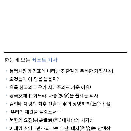
한눈에 보는
베스트 기사
통영시장 재검표에 나타난 전한길의 무식한 거짓선동!
요것들이 이 말을 들을까?
유독 한국의 극우가 사대주의로 기운 이유!
중국女에 仁하느라, 다중(多衆)을 줄세운 의사
김현태 대령의 최후 진술과 軍의 상명하복(上命下服)
'우리의 애원을 들으소서…'
북한의 요진통(要津通)은 3대세습의 사기성
이재명 취임 1년…외교는 무난, 내치(內治)는 난맥상