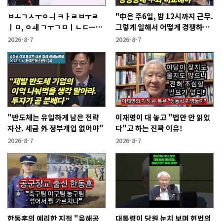
ㅂㅗㄱㅅㅜㅇㅢ ㅋㅏㄹㅂㅜㄹ
"中은 주6일, 밤 12시까지 근무.
ㅣㅁ, ㅇㅙ ㄱㅜㄱㅁㅣㄴㄷㅡㄹ
그렇게 일해서 어떻게 경쟁하냐
ㅇㅣ ㄷㅏㅇㅎㅐㅇㅑ ㅎㅏㄴㅏ?
반문하더라"
2026-8-7
2026-8-7
"반도체는 유일하게 남은 전략
이재명이 대 놓고 "법안 안 읽었
자산. 세금 外 정부개입 없어야"
다"고 하는 진짜 이유!
2026-8-7
2026-8-7
한동훈의 예리한 지적 "육해공
대통령이 당원 눈치 보며 헌법의