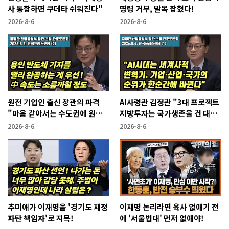
사 통합하면 쿠데타 쉬워진다"
명령 거부, 발목 잡혔다!
2026-8-6
2026-8-6
원전 기업인 출신 장관의 파격
AI사령관 김정관 "3대 프로젝트
"마음 같아서는 수도권에 원전
지방투자는 국가생존을 건 대전
짓고싶다"
략"
2026-8-6
2026-8-6
추미애가 이재명을 '경기도 재정
이재명 논리라면 육사 없애기 전
파탄 책임자'로 지목!
에 '서울법대' 먼저 없애야!