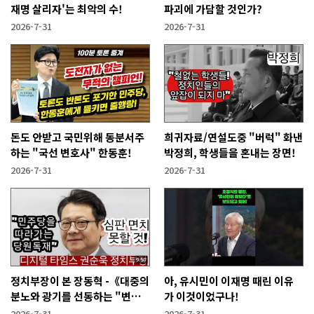
재명 살리자'는 최악의 수!
파괴에 가담할 것인가?
2026-7-31
2026-7-31
돈도 안받고 국민위해 동분서주
희귀자료/연설도중 "버럭" 화낸
하는 "국선 변호사" 한동훈!
박정희, 학생들을 혼내는 장면!
2026-7-31
2026-7-31
정치부장이 본 장동혁 -《대중의
아, 유시민이 이재명 때린 이유
분노와 광기를 선동하는 "변종
가 이것이었구나!
인민주주의자"》
2026-7-31
2026-7-31