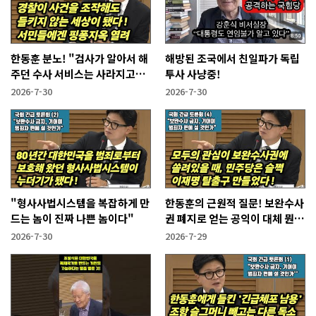
한동훈 분노! "검사가 알아서 해
해방된 조국에서 친일파가 독립
주던 수사 서비스는 사라지고
투사 사냥중!
'개인이 알아서 하라'는 시대가
2026-7-30
2026-7-30
열렸다"
"형사사법시스템을 복잡하게 만
한동훈의 근원적 질문! 보완수사
드는 놈이 진짜 나쁜 놈이다"
권 폐지로 얻는 공익이 대체 뭔
가?
2026-7-30
2026-7-29