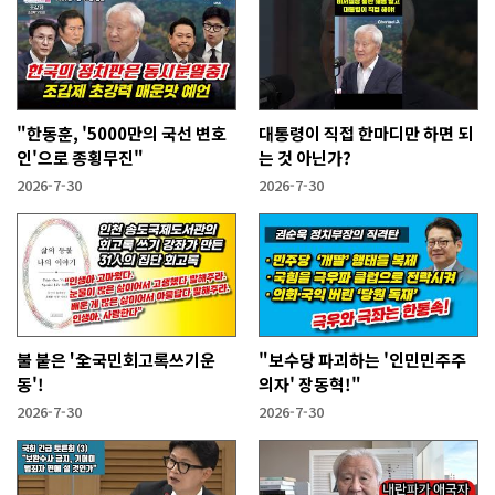
"한동훈, '5000만의 국선 변호
대통령이 직접 한마디만 하면 되
인'으로 종횡무진"
는 것 아닌가?
2026-7-30
2026-7-30
불 붙은 '全국민회고록쓰기운
"보수당 파괴하는 '인민민주주
동'!
의자' 장동혁!"
2026-7-30
2026-7-30