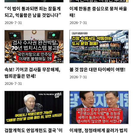
“이 법이 통과되면 죄는 잠들게
이제 한동훈 중심으로 뭉쳐 싸울
되고, 억울함은 남을 것입니다”
때!
2026-7-31
2026-7-31
속보! 기어코 검사들 무장해제,
볼 것 많은 대만 타이베이 여행!
범죄꾼들은 만세!
2026-7-31
2026-7-31
검찰개혁도 연임개헌도 결국 '이
이재명, 정청래에게 끌려가 법치