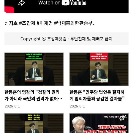
신지호 #조갑제 #이재명 #박재홍의한판승부.
Copyright ⓒ 조갑제닷컴 - 무단전재 및 재배포 금지
한동훈의 명강의 "검찰의 권리
한동훈 “민주당 법안은 철저하
가 아니라 국민의 권리가 없어지
게 범죄자들과 공감한 결과물”
는 것"
2026-8-1
2026-8-1