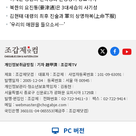
북한의 요진통(要津通)은 3대세습의 사기성
김현태 대령의 최후 진술과 軍의 상명하복(上命下服)
'우리의 애원을 들으소서…'
개인정보취급방침
기자 趙甲濟
조갑제TV
제호 : 조갑제닷컴
대표자 : 조갑제
사업자등록번호 : 101-09-63091
발행일자 : 2005-12-04
등록번호 : 서울 아 00945
개인정보관리·청소년보호책임자 : 김동현
서울특별시 종로구 신문로1가 광화문 오피시아 1729호
발행·편집인 : 조갑제
전화번호 : 02-722-9411~3
팩스 : 02-722-9414
메일 : webmaster@chogabje.com
국민은행 360101-04-065553(예금주 : 조갑제닷컴)
PC 버전