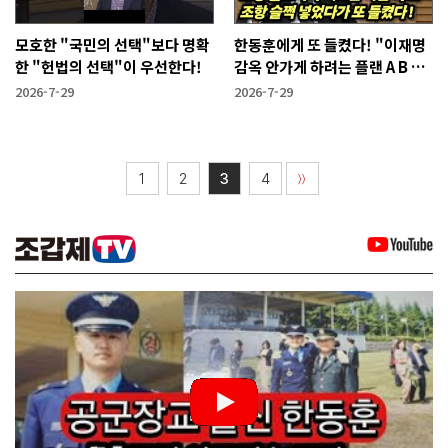
모호한 "국민의 선택"보다 명확
한동훈에게 또 들켰다! "이재명
한 "헌법의 선택"이 우선한다!
감옥 안가게 하려는 플랜 A B C
가 있다"
2026-7-29
2026-7-29
1
2
3
4
〉〉