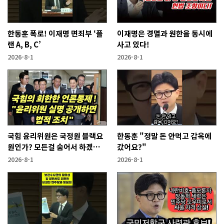
한동훈 폭로! 이재명 면죄부 ‘플
이재명은 경멸과 원한을 동시에
랜 A, B, C’
사고 있다!
2026-8-1
2026-8-1
국힘 윤리위원은 국정원 블랙요
한동훈 "정말 돈 안먹고 감옥에
원인가? 모든걸 숨어서 하겠다
갔어요?"
고?
2026-8-1
2026-8-1