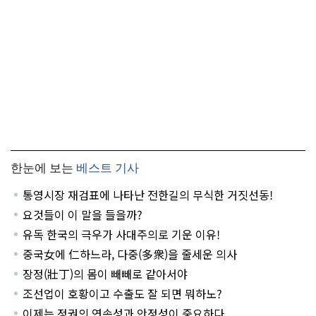
한눈에 보는
베스트 기사
통영시장 재검표에 나타난 전한길의 무식한 거짓선동!
요것들이 이 말을 들을까?
유독 한국의 극우가 사대주의로 기운 이유!
중국女에 仁하느라, 다중(多衆)을 줄세운 의사
장정(壯丁)의 몸이 빼빼로 같아서야
조선업이 호황이고 수출도 잘 되면 뭐하노?
이제는 정권의 연속성과 안정성이 중요하다