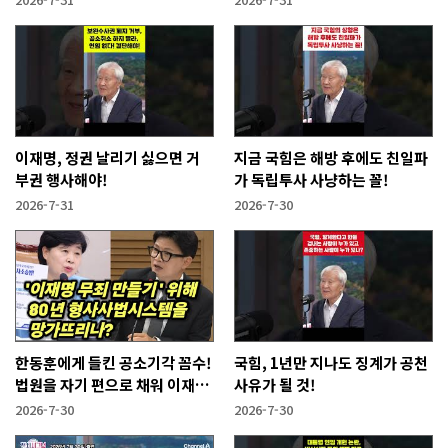
이재명, 정권 날리기 싫으면 거
지금 국힘은 해방 후에도 친일파
부권 행사해야!
가 독립투사 사냥하는 꼴!
2026-7-31
2026-7-30
한동훈에게 들킨 공소기각 꼼수!
국힘, 1년만 지나도 징계가 공천
법원을 자기 편으로 채워 이재명
사유가 될 것!
사건 없애겠다는 것
2026-7-30
2026-7-30