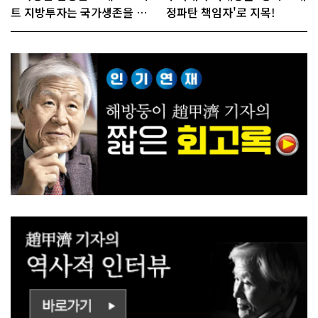
트 지방투자는 국가생존을 건
정파탄 책임자'로 지목!
대전략"