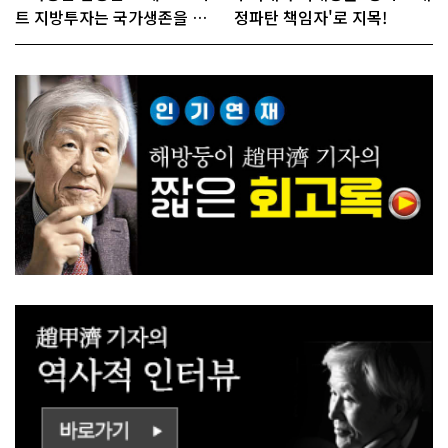
트 지방투자는 국가생존을 건
정파탄 책임자'로 지목!
대전략"