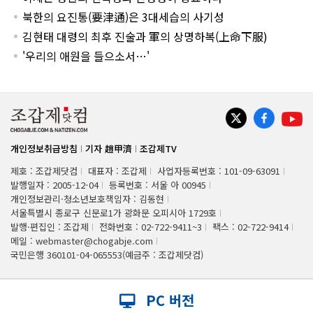
북한의 요진통(要津通)은 3대세습의 사기성
김현태 대령의 최후 진술과 軍의 상명하복(上命下服)
'우리의 애원을 들으소서…'
개인정보취급방침
기자 趙甲濟
조갑제TV
제호 : 조갑제닷컴
대표자 : 조갑제
사업자등록번호 : 101-09-63091
발행일자 : 2005-12-04
등록번호 : 서울 아 00945
개인정보관리·청소년보호책임자 : 김동현
서울특별시 종로구 신문로1가 광화문 오피시아 1729호
발행·편집인 : 조갑제
전화번호 : 02-722-9411~3
팩스 : 02-722-9414
메일 : webmaster@chogabje.com
국민은행 360101-04-065553(예금주 : 조갑제닷컴)
PC 버전