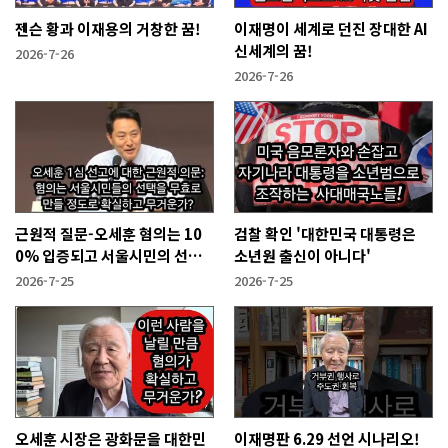
젠슨 황과 이재용의 거창한 꿈!
이재명이 세계로 던진 장대한 AI
신세계의 꿈!
2026-7-26
2026-7-26
근원적 질문-오세훈 혐의는 10
검찰 확인 '대한민국 대통령은
0% 입증되고 서울시민의 선택
소년원 출신이 아니다'
을 무효화시킬 만큼 무겁나?
2026-7-25
2026-7-25
오세훈 시장은 광화문을 대한민
이재명판 6.29 선언 시나리오!