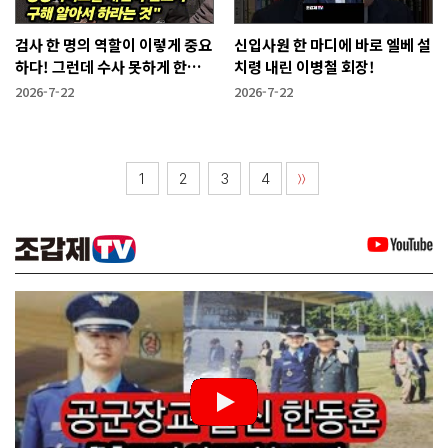
검사 한 명의 역할이 이렇게 중요
신입사원 한 마디에 바로 엘베 설
하다! 그런데 수사 못하게 한다
치령 내린 이병철 회장!
고?
2026-7-22
2026-7-22
1
2
3
4
〉〉