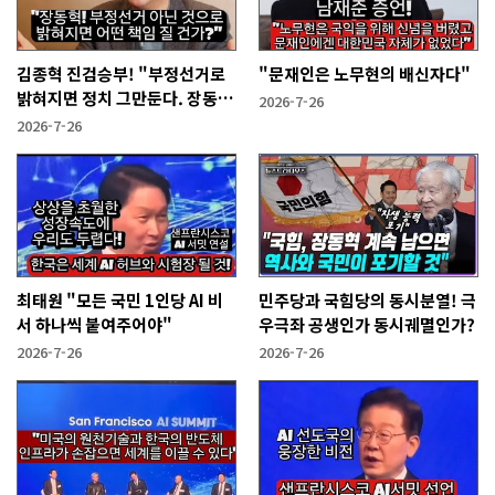
김종혁 진검승부! "부정선거로
"문재인은 노무현의 배신자다"
밝혀지면 정치 그만둔다. 장동혁
2026-7-26
당신들은?"
2026-7-26
최태원 "모든 국민 1인당 AI 비
민주당과 국힘당의 동시분열! 극
서 하나씩 붙여주어야"
우극좌 공생인가 동시궤멸인가?
2026-7-26
2026-7-26