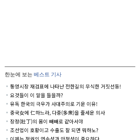
한눈에 보는
베스트 기사
통영시장 재검표에 나타난 전한길의 무식한 거짓선동!
요것들이 이 말을 들을까?
유독 한국의 극우가 사대주의로 기운 이유!
중국女에 仁하느라, 다중(多衆)을 줄세운 의사
장정(壯丁)의 몸이 빼빼로 같아서야
조선업이 호황이고 수출도 잘 되면 뭐하노?
이제는 정권의 연속성과 안정성이 중요하다