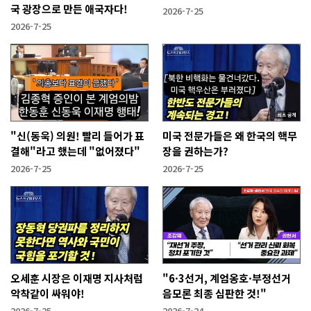
국 광장으로 만든 애국자다!
2026-7-25
2026-7-25
"신(동욱) 의원! 빨리 들어가 표
미국 전문가들은 왜 한국의 핵무
결해"라고 했는데 "없어졌다"
장을 권하는가?
2026-7-25
2026-7-25
오세훈 시장은 이재명 지사처럼
"6·3선거, 계엄옹호·부정선거
악착같이 싸워야!
음모론 최종 심판한 것!"
2026-7-25
2026-7-24