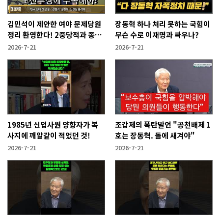
김민석이 제안한 여야 문제당원
장동혁 하나 처리 못하는 국힘이
정리 환영한다! 2중당적과 종교
무슨 수로 이재명과 싸우나?
세력.
2026-7-21
2026-7-21
1985년 신입사원 양향자가 복
조갑제의 폭탄발언 "공천배제 1
사지에 깨알같이 적었던 것!
호는 장동혁. 돌에 새겨야"
2026-7-21
2026-7-21