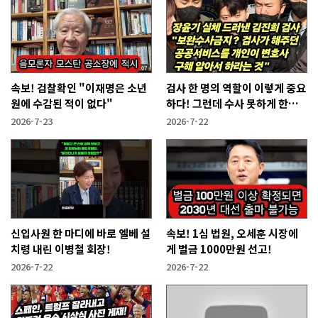
속보! 검찰확인 "이재명은 소년
검사 한 명의 역할이 이렇게 중요
원에 수감된 적이 없다"
하다! 그런데 수사 못하게 한다
고?
2026-7-23
2026-7-22
신입사원 한 마디에 바로 엘베 설
속보! 1심 법원, 오세훈 시장에
치령 내린 이병철 회장!
게 벌금 1000만원 선고!
2026-7-22
2026-7-22