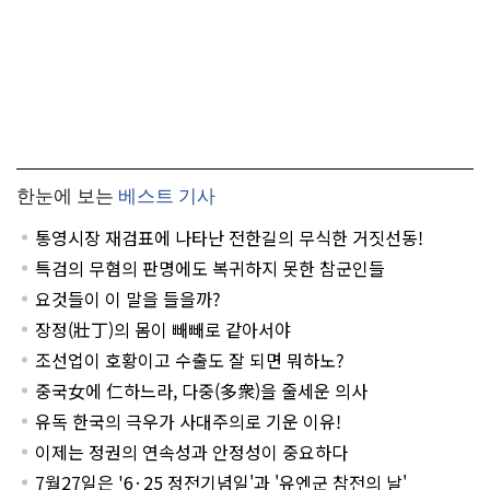
한눈에 보는
베스트 기사
통영시장 재검표에 나타난 전한길의 무식한 거짓선동!
특검의 무혐의 판명에도 복귀하지 못한 참군인들
요것들이 이 말을 들을까?
장정(壯丁)의 몸이 빼빼로 같아서야
조선업이 호황이고 수출도 잘 되면 뭐하노?
중국女에 仁하느라, 다중(多衆)을 줄세운 의사
유독 한국의 극우가 사대주의로 기운 이유!
이제는 정권의 연속성과 안정성이 중요하다
7월27일은 '6·25 정전기념일'과 '유엔군 참전의 날'