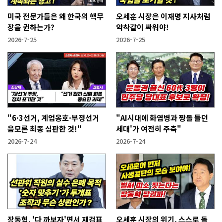
미국 전문가들은 왜 한국의 핵무
오세훈 시장은 이재명 지사처럼
장을 권하는가?
악착같이 싸워야!
2026-7-25
2026-7-25
"6·3선거, 계엄옹호·부정선거
"AI시대에 화염병과 짱돌 들던
음모론 최종 심판한 것!"
세대'가 여전히 주축"
2026-7-24
2026-7-24
장동혁, '다 까보자'면서 재검표
오세훈 시장의 위기, 스스로 돌