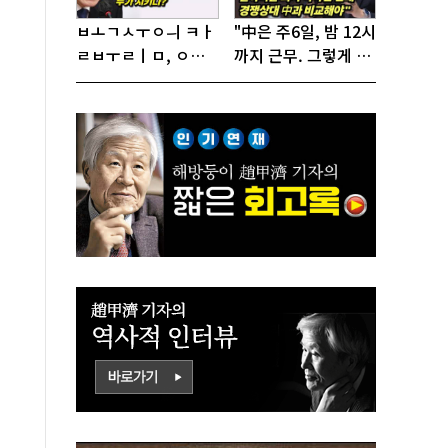
ㅂㅗㄱㅅㅜㅇㅢ ㅋㅏ
"中은 주6일, 밤 12시
ㄹㅂㅜㄹㅣㅁ, ㅇㅙ
까지 근무. 그렇게 일
ㄱㅜㄱㅁㅣㄴㄷㅡㄹ
해서 어떻게 경쟁하
ㅇㅣ ㄷㅏㅇㅎㅐㅇㅑ
냐 반문하더라"
ㅎㅏㄴㅏ?