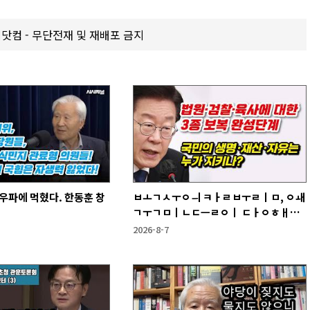
갑제닷컴 - 무단전재 및 재배포 금지
우파에 먹혔다. 한동훈 창
ㅂㅗㄱㅅㅜㅇㅢ ㅋㅏㄹㅂㅜㄹㅣㅁ, ㅇㅙ
ㄱㅜㄱㅁㅣㄴㄷㅡㄹㅇㅣ ㄷㅏㅇㅎㅐㅇ
ㅑ ㅎㅏㄴㅏ?
2026-8-7