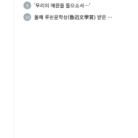
복(上命下服)
'우리의 애원을 들으소서…'
9
올해 루쉰문학상(魯迅文學賞) 받은 왕
10
지빙(王計兵)