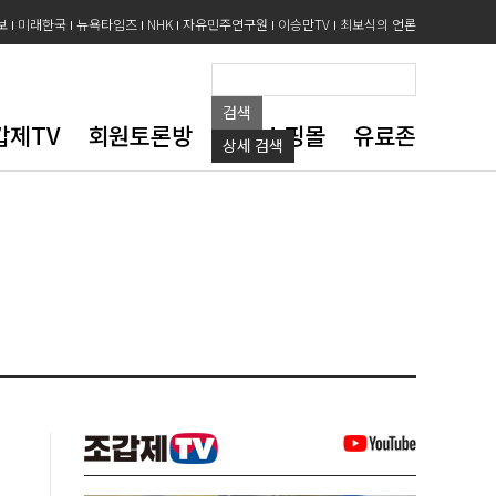
보
미래한국
뉴욕타임즈
NHK
자유민주연구원
이승만TV
최보식의 언론
검색
갑제TV
회원토론방
도서쇼핑몰
유료존
상세
검색