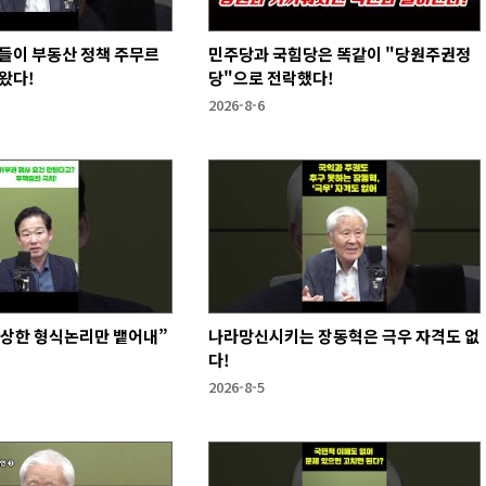
들이 부동산 정책 주무르
민주당과 국힘당은 똑같이 "당원주권정
왔다!
당"으로 전락했다!
2026-8-6
앙상한 형식논리만 뱉어내”
나라망신시키는 장동혁은 극우 자격도 없
다!
2026-8-5