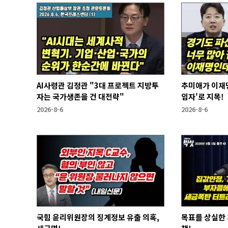
AI사령관 김정관 "3대 프로젝트 지방투
추미애가 이재명
자는 국가생존을 건 대전략"
임자'로 지목!
2026-8-6
2026-8-6
국힘 윤리위원장의 징계정보 유출 의혹,
목표를 상실한