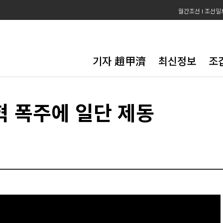
월간조선
조선일
기자 趙甲濟
최신정보
조
혁 폭주에 일단 제동