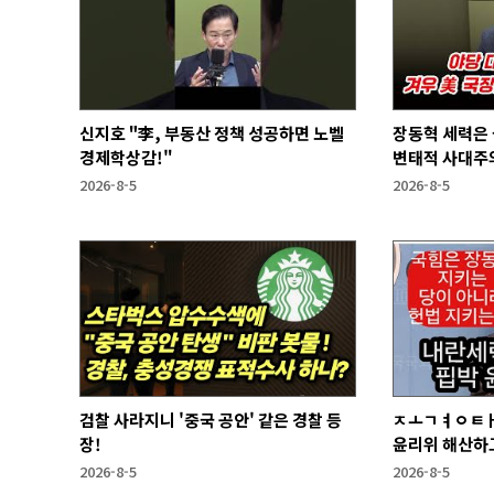
신지호 "李, 부동산 정책 성공하면 노벨
장동혁 세력은
경제학상감!"
변태적 사대주의
2026-8-5
2026-8-5
검찰 사라지니 '중국 공안' 같은 경찰 등
ㅈㅗㄱㅕㅇㅌㅐ
장!
윤리위 해산하
2026-8-5
2026-8-5