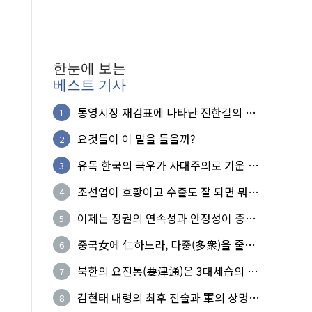
한눈에 보는
베스트 기사
통영시장 재검표에 나타난 전한길의 무
1
식한 거짓선동!
요것들이 이 말을 들을까?
2
유독 한국의 극우가 사대주의로 기운 이
3
유!
조선업이 호황이고 수출도 잘 되면 뭐하
4
노?
이제는 정권의 연속성과 안정성이 중요
5
하다
중국女에 仁하느라, 다중(多衆)을 줄세
6
운 의사
북한의 요진통(要津通)은 3대세습의 사
7
기성
김현태 대령의 최후 진술과 軍의 상명하
8