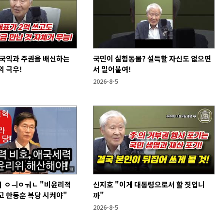
 국익과 주권을 배신하는
국민이 실험동물? 설득할 자신도 없으면
 극우!
서 밀어붙여!
2026-8-5
 ㅇㅢㅇㅝㄴ "비윤리적
신지호 "이게 대통령으로서 할 짓입니
고 한동훈 복당 시켜야"
까"
2026-8-5