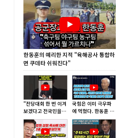
한동훈의 예리한 지적 "육해공사 통합하
면 쿠데타 쉬워진다"
"전당대회 한 번 이겨
국힘은 이미 극우파
보겠다고 전국민을
에 먹혔다. 한동훈 창
'지옥문'으로 밀어!"
당이 답!