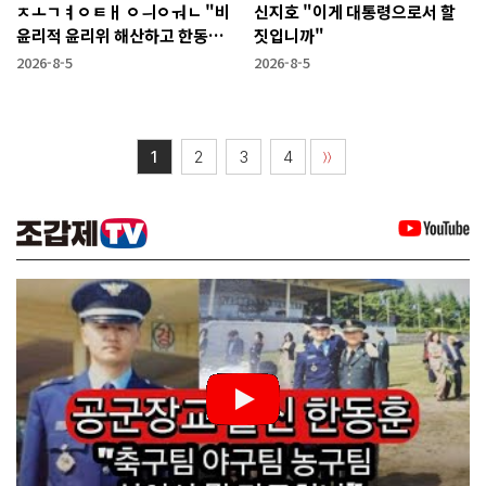
ㅈㅗㄱㅕㅇㅌㅐ ㅇㅢㅇㅝㄴ "비
신지호 "이게 대통령으로서 할
윤리적 윤리위 해산하고 한동훈
짓입니까"
복당 시켜야"
2026-8-5
2026-8-5
1
2
3
4
〉〉