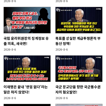
2026-8-6
2026-8-6
국힘 윤리위원장의 징계정보 유
목표를 상실한 계급투쟁론적 부
출 의혹, 새국면!
동산 정책!
2026-8-6
2026-8-6
이재명은 끝내 ‘연임 없다’라는
국군 장교단을 향한 국군통수권
말은 하지 않았다!
자의 혐오발언!
2026-8-6
2026-8-6