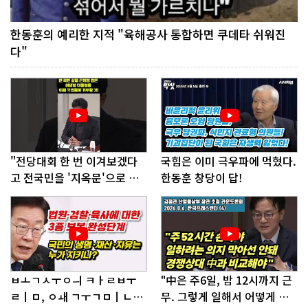
한동훈의 예리한 지적 "육해공사 통합하면 쿠데타 쉬워진
다"
"전당대회 한 번 이겨보겠다
국힘은 이미 극우파에 먹혔다.
고 전국민을 '지옥문'으로 밀
한동훈 창당이 답!
어!"
ㅂㅗㄱㅅㅜㅇㅢ ㅋㅏㄹㅂㅜ
"中은 주6일, 밤 12시까지 근
ㄹㅣㅁ, ㅇㅙ ㄱㅜㄱㅁㅣㄴㄷ
무. 그렇게 일해서 어떻게 경