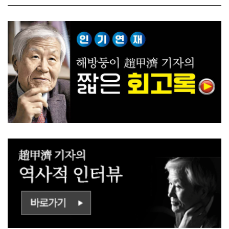
ㅡㄹㅇㅣ ㄷㅏㅇㅎㅐㅇㅑ ㅎ
쟁하냐 반문하더라"
ㅏㄴㅏ?