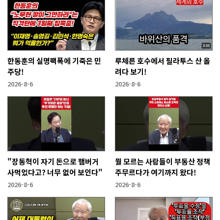
한동훈의 실명팩폭에 기죽은 민
루체른 호수에서 필라투스 산 올
주당!
려다 보기!
2026-8-6
2026-8-6
"장동혁이 자기 돈으로 햄버거
뭘 모르는 사람들이 부동산 정책
사먹었다고? 너무 없어 보인다"
주무르다가 여기까지 왔다!
2026-8-6
2026-8-6