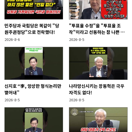
민주당과 국힘당은 똑같이 "당
"투표율 수정"을 "투표율 조
원주권정당"으로 전락했다!
작"이라고 선동하는 참 나쁜 사
람들!
2026-8-6
2026-8-5
신지호 “李, 앙상한 형식논리만
나라망신시키는 장동혁은 극우
뱉어내”
자격도 없다!
2026-8-5
2026-8-5