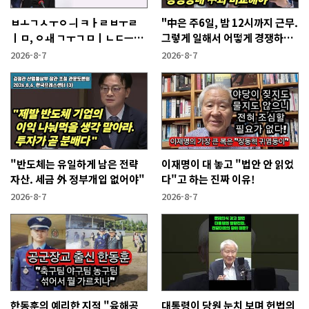
ㅂㅗㄱㅅㅜㅇㅢ ㅋㅏㄹㅂㅜㄹ
"中은 주6일, 밤 12시까지 근무.
ㅣㅁ, ㅇㅙ ㄱㅜㄱㅁㅣㄴㄷㅡㄹ
그렇게 일해서 어떻게 경쟁하냐
ㅇㅣ ㄷㅏㅇㅎㅐㅇㅑ ㅎㅏㄴㅏ?
반문하더라"
2026-8-7
2026-8-7
"반도체는 유일하게 남은 전략
이재명이 대 놓고 "법안 안 읽었
자산. 세금 外 정부개입 없어야"
다"고 하는 진짜 이유!
2026-8-7
2026-8-7
한동훈의 예리한 지적 "육해공
대통령이 당원 눈치 보며 헌법의