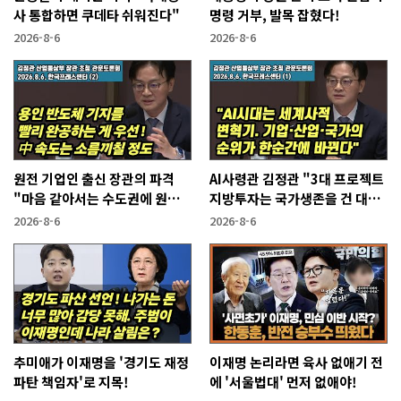
사 통합하면 쿠데타 쉬워진다"
명령 거부, 발목 잡혔다!
2026-8-6
2026-8-6
원전 기업인 출신 장관의 파격
AI사령관 김정관 "3대 프로젝트
"마음 같아서는 수도권에 원전
지방투자는 국가생존을 건 대전
짓고싶다"
략"
2026-8-6
2026-8-6
추미애가 이재명을 '경기도 재정
이재명 논리라면 육사 없애기 전
파탄 책임자'로 지목!
에 '서울법대' 먼저 없애야!