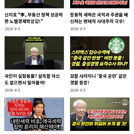
신지호 "李, 부동산 정책 성공하
장동혁 세력은 국익과 주권을 배
면 노벨경제학상감!"
신하는 변태적 사대주의 극우!
2026-8-5
2026-8-5
국민이 실험동물? 설득할 자신
검찰 사라지니 '중국 공안' 같은
도 없으면서 밀어붙여!
경찰 등장!
2026-8-5
2026-8-5