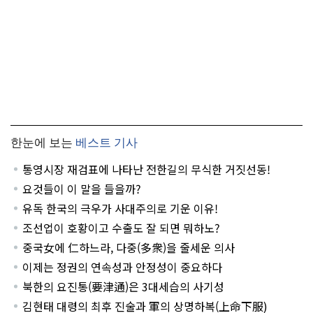
한눈에 보는
베스트 기사
통영시장 재검표에 나타난 전한길의 무식한 거짓선동!
요것들이 이 말을 들을까?
유독 한국의 극우가 사대주의로 기운 이유!
조선업이 호황이고 수출도 잘 되면 뭐하노?
중국女에 仁하느라, 다중(多衆)을 줄세운 의사
이제는 정권의 연속성과 안정성이 중요하다
북한의 요진통(要津通)은 3대세습의 사기성
김현태 대령의 최후 진술과 軍의 상명하복(上命下服)