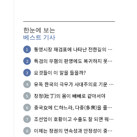
한눈에 보는
베스트 기사
통영시장 재검표에 나타난 전한길의 무
1
식한 거짓선동!
특검의 무혐의 판명에도 복귀하지 못한
2
참군인들
요것들이 이 말을 들을까?
3
유독 한국의 극우가 사대주의로 기운 이
4
유!
장정(壯丁)의 몸이 빼빼로 같아서야
5
중국女에 仁하느라, 다중(多衆)을 줄세
6
운 의사
조선업이 호황이고 수출도 잘 되면 뭐하
7
노?
이제는 정권의 연속성과 안정성이 중요
8