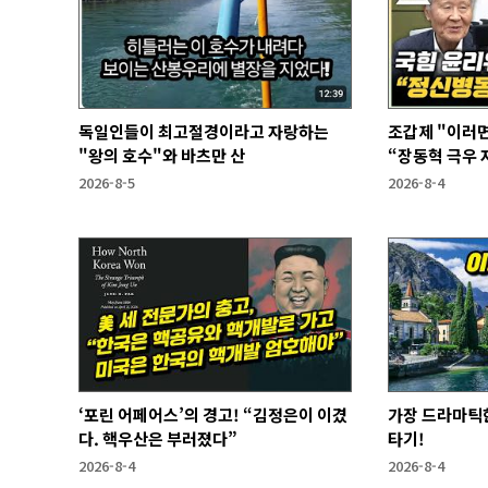
독일인들이 최고절경이라고 자랑하는
조갑제 "이러면
"왕의 호수"와 바츠만 산
“장동혁 극우 자
과 없어”
2026-8-5
2026-8-4
‘포린 어페어스’의 경고! “김정은이 이겼
가장 드라마틱한
다. 핵우산은 부러졌다”
타기!
2026-8-4
2026-8-4