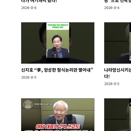
다가 여기까지 왔다!
당"으로 전락
2026-8-6
2026-8-6
신지호 “李, 앙상한 형식논리만 뱉어내”
나라망신시키는
다!
2026-8-5
2026-8-5