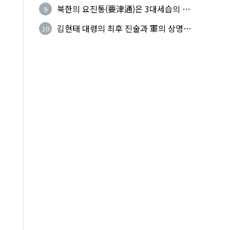
하다
북한의 요진통(要津通)은 3대세습의 사
9
기성
김현태 대령의 최후 진술과 軍의 상명하
10
복(上命下服)