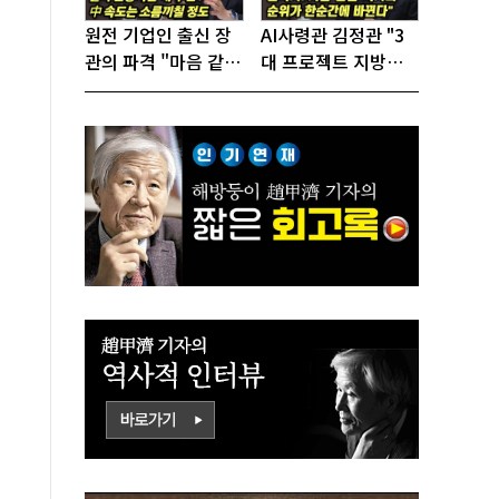
원전 기업인 출신 장
AI사령관 김정관 "3
관의 파격 "마음 같아
대 프로젝트 지방투
서는 수도권에 원전
자는 국가생존을 건
짓고싶다"
대전략"