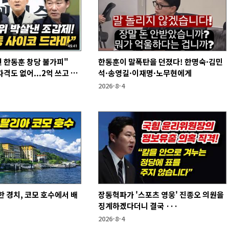
 한동훈 창당 불가피"
한동훈이 말폭탄을 던졌다! 한명숙·김민
격도 없어...2억 쓰고 성
석·송영길·이재명·노무현에게
2026-8-4
 경치, 코모 호수에서 배
장동혁파가 '스포츠 영웅' 진종오 의원을
징계하겠다더니 결국 ···
2026-8-4