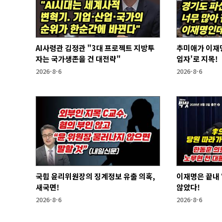
AI사령관 김정관 "3대 프로젝트 지방투
추미애가 이재명
자는 국가생존을 건 대전략"
임자'로 지목!
2026-8-6
2026-8-6
국힘 윤리위원장의 징계정보 유출 의혹,
이재명은 끝내 ‘연임 없다’라는 말은 하지
새국면!
않았다!
2026-8-6
2026-8-6