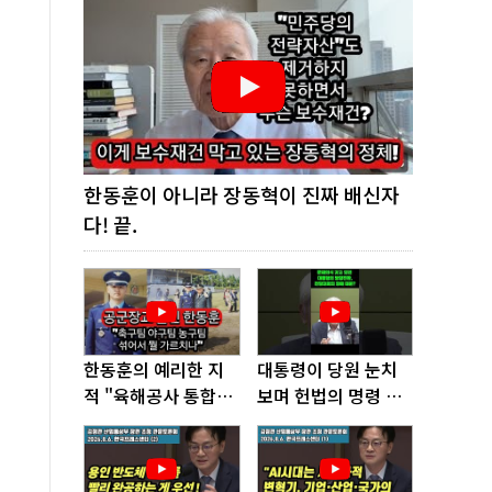
한동훈이 아니라 장동혁이 진짜 배신자
다! 끝.
한동훈의 예리한 지
대통령이 당원 눈치
적 "육해공사 통합하
보며 헌법의 명령 거
면 쿠데타 쉬워진다"
부, 발목 잡혔다!