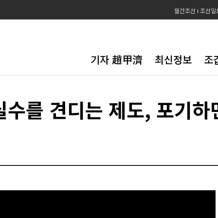
월간조선
조선일
기자 趙甲濟
최신정보
조
수를 견디는 제도, 포기하면