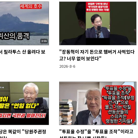
 필라투스 산 올려다 보
"장동혁이 자기 돈으로 햄버거 사먹었다
고? 너무 없어 보인다"
2026-8-6
당은 똑같이 "당원주권정
"투표율 수정"을 "투표율 조작"이라고