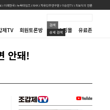
보
미래한국
뉴욕타임즈
NHK
자유민주연구원
이승만TV
최보식의 언론
검색
갑제TV
회원토론방
도서쇼핑몰
유료존
상세
검색
 안돼!