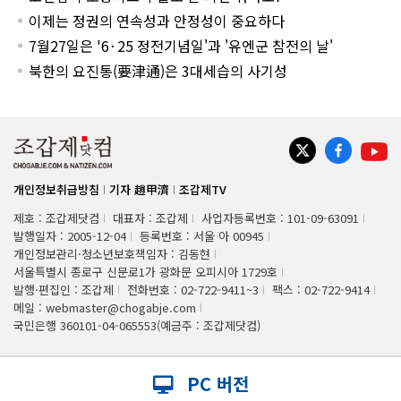
이제는 정권의 연속성과 안정성이 중요하다
7월27일은 '6·25 정전기념일'과 '유엔군 참전의 날'
북한의 요진통(要津通)은 3대세습의 사기성
개인정보취급방침
기자 趙甲濟
조갑제TV
제호 : 조갑제닷컴
대표자 : 조갑제
사업자등록번호 : 101-09-63091
발행일자 : 2005-12-04
등록번호 : 서울 아 00945
개인정보관리·청소년보호책임자 : 김동현
서울특별시 종로구 신문로1가 광화문 오피시아 1729호
발행·편집인 : 조갑제
전화번호 : 02-722-9411~3
팩스 : 02-722-9414
메일 : webmaster@chogabje.com
국민은행 360101-04-065553(예금주 : 조갑제닷컴)
PC 버전