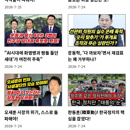
2026-7-25
2026-7-24
"AI시대에 화염병과 짱돌 들던
장동혁, '다 까보자'면서 재검표
세대'가 여전히 주축"
는 왜 거부하나?
2026-7-24
2026-7-24
오세훈 시장의 위기, 스스로 돌
한동훈(韓東勳)! 한국정치의 핵
파해야!
심을 잡았다!
2026-7-24
2026-7-24