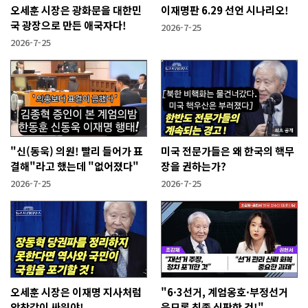
오세훈 시장은 광화문을 대한민
이재명판 6.29 선언 시나리오!
국 광장으로 만든 애국자다!
2026-7-25
2026-7-25
"신(동욱) 의원! 빨리 들어가 표
미국 전문가들은 왜 한국의 핵무
결해"라고 했는데 "없어졌다"
장을 권하는가?
2026-7-25
2026-7-25
오세훈 시장은 이재명 지사처럼
"6·3선거, 계엄옹호·부정선거
악착같이 싸워야!
음모론 최종 심판한 것!"