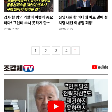
검사 한 명의 역할이 이렇게 중요
신입사원 한 마디에 바로 엘베 설
하다! 그런데 수사 못하게 한다
치령 내린 이병철 회장!
고?
2026-7-22
2026-7-22
1
2
3
4
〉〉