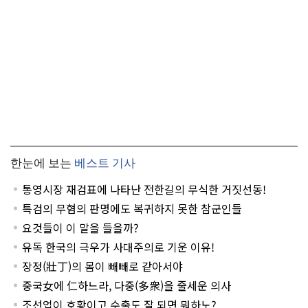
한눈에 보는
베스트 기사
통영시장 재검표에 나타난 전한길의 무식한 거짓선동!
특검의 무혐의 판명에도 복귀하지 못한 참군인들
요것들이 이 말을 들을까?
유독 한국의 극우가 사대주의로 기운 이유!
장정(壯丁)의 몸이 빼빼로 같아서야
중국女에 仁하느라, 다중(多衆)을 줄세운 의사
조선업이 호황이고 수출도 잘 되면 뭐하노?