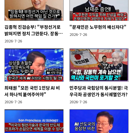
김종혁 진검승부! "부정선거로
"문재인은 노무현의 배신자다"
밝혀지면 정치 그만둔다. 장동혁
2026-7-26
당신들은?"
2026-7-26
최태원 "모든 국민 1인당 AI 비
민주당과 국힘당의 동시분열! 극
서 하나씩 붙여주어야"
우극좌 공생인가 동시궤멸인가?
2026-7-26
2026-7-26