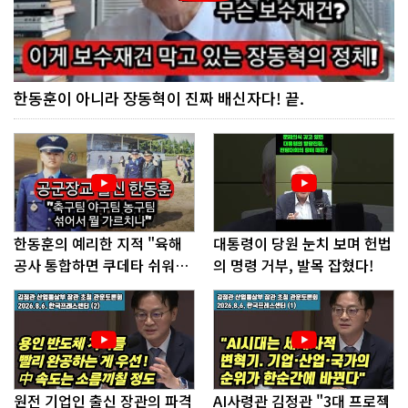
한동훈이 아니라 장동혁이 진짜 배신자다! 끝.
한동훈의 예리한 지적 "육해
대통령이 당원 눈치 보며 헌법
공사 통합하면 쿠데타 쉬워진
의 명령 거부, 발목 잡혔다!
다"
원전 기업인 출신 장관의 파격
AI사령관 김정관 "3대 프로젝