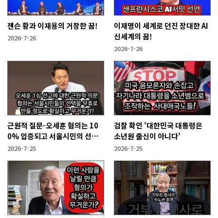
젠슨 황과 이재용의 거창한 꿈!
이재명이 세계로 던진 장대한 AI
신세계의 꿈!
2026-7-26
2026-7-26
근원적 질문-오세훈 혐의는 10
검찰 확인 '대한민국 대통령은
0% 입증되고 서울시민의 선택
소년원 출신이 아니다'
을 무효화시킬 만큼 무겁나?
2026-7-25
2026-7-25