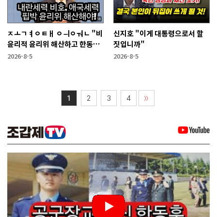
ㅈㅗㄱㅕㅇㅌㅐ ㅇㅢㅇㅝㄴ "비
신지호 "이게 대통령으로서 할
윤리적 윤리위 해산하고 한동훈
짓입니까"
복당 시켜야"
2026-8-5
2026-8-5
1
2
3
4
〉〉