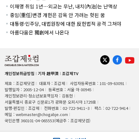
이재명 취임 1년…외교는 무난, 내치(內治)는 난맥상
중임(重任)변경 개헌은 감옥 안 가려는 헛된 꿈
대통령·민주당, 대법원장에 대한 反헌법적 공격 그쳐야
아름다움은 獨創에서 나온다
개인정보취급방침
기자 趙甲濟
조갑제TV
제호 : 조갑제닷컴
대표자 : 조갑제
사업자등록번호 : 101-09-63091
발행일자 : 2005-12-04
등록번호 : 서울 아 00945
개인정보관리·청소년보호책임자 : 김동현
서울특별시 종로구 신문로1가 광화문 오피시아 1729호
발행·편집인 : 조갑제
전화번호 : 02-722-9411~3
팩스 : 02-722-9414
메일 : webmaster@chogabje.com
국민은행 360101-04-065553(예금주 : 조갑제닷컴)