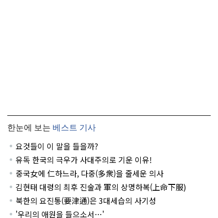
한눈에 보는
베스트 기사
요것들이 이 말을 들을까?
유독 한국의 극우가 사대주의로 기운 이유!
중국女에 仁하느라, 다중(多衆)을 줄세운 의사
김현태 대령의 최후 진술과 軍의 상명하복(上命下服)
북한의 요진통(要津通)은 3대세습의 사기성
'우리의 애원을 들으소서…'