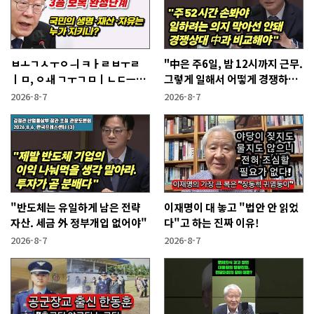
ㅂㅗㄱㅅㅜㅇㅢ ㅋㅏㄹㅂㅜㄹ
"中은 주6일, 밤 12시까지 근무.
ㅣㅁ, ㅇㅙ ㄱㅜㄱㅁㅣㄴㄷㅡㄹ
그렇게 일해서 어떻게 경쟁하냐
ㅇㅣ ㄷㅏㅇㅎㅐㅇㅑ ㅎㅏㄴㅏ?
반문하더라"
2026-8-7
2026-8-7
"반도체는 유일하게 남은 전략
이재명이 대 놓고 "법안 안 읽었
자산. 세금 外 정부개입 없어야"
다"고 하는 진짜 이유!
2026-8-7
2026-8-7