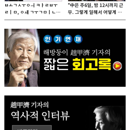
ㅂㅗㄱㅅㅜㅇㅢ ㅋㅏㄹㅂㅜ
"中은 주6일, 밤 12시까지 근
ㄹㅣㅁ, ㅇㅙ ㄱㅜㄱㅁㅣㄴㄷ
무. 그렇게 일해서 어떻게 경
ㅡㄹㅇㅣ ㄷㅏㅇㅎㅐㅇㅑ ㅎ
쟁하냐 반문하더라"
ㅏㄴㅏ?