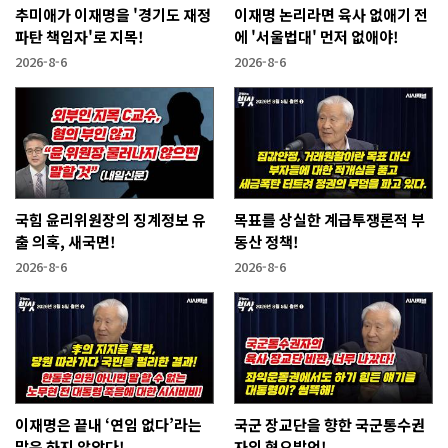
추미애가 이재명을 '경기도 재정
이재명 논리라면 육사 없애기 전
파탄 책임자'로 지목!
에 '서울법대' 먼저 없애야!
2026-8-6
2026-8-6
국힘 윤리위원장의 징계정보 유
목표를 상실한 계급투쟁론적 부
출 의혹, 새국면!
동산 정책!
2026-8-6
2026-8-6
이재명은 끝내 ‘연임 없다’라는
국군 장교단을 향한 국군통수권
말은 하지 않았다!
자의 혐오발언!