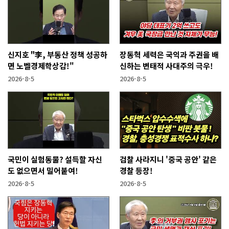
신지호 "李, 부동산 정책 성공하
장동혁 세력은 국익과 주권을 배
면 노벨경제학상감!"
신하는 변태적 사대주의 극우!
2026-8-5
2026-8-5
국민이 실험동물? 설득할 자신
검찰 사라지니 '중국 공안' 같은
도 없으면서 밀어붙여!
경찰 등장!
2026-8-5
2026-8-5