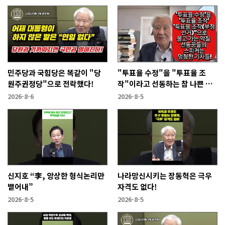
민주당과 국힘당은 똑같이 "당
"투표율 수정"을 "투표율 조
원주권정당"으로 전락했다!
작"이라고 선동하는 참 나쁜 사
람들!
2026-8-6
2026-8-5
신지호 “李, 앙상한 형식논리만
나라망신시키는 장동혁은 극우
뱉어내”
자격도 없다!
2026-8-5
2026-8-5