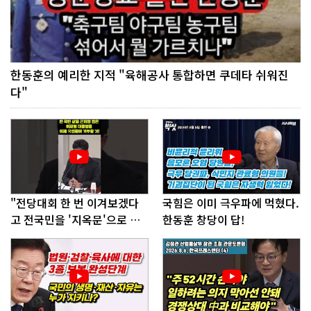
한동훈의 예리한 지적 "육해공사 통합하면 쿠데타 쉬워진
다"
"전당대회 한 번 이겨보겠다
국힘은 이미 극우파에 먹혔다.
고 전국민을 '지옥문'으로 밀
한동훈 창당이 답!
어!"