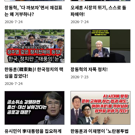
장동혁, '다 까보자'면서 재검표
오세훈 시장의 위기, 스스로 돌
는 왜 거부하나?
파해야!
2026-7-24
2026-7-24
한동훈(韓東勳)! 한국정치의 핵
장동혁의 자폭 정치!
심을 잡았다!
2026-7-23
2026-7-24
유시민이 李대통령을 집요하게
한동훈과 이재명이 '노란봉투법