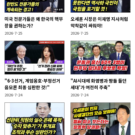
미국 전문가들은 왜 한국의 핵무
오세훈 시장은 이재명 지사처럼
장을 권하는가?
악착같이 싸워야!
2026-7-25
2026-7-25
"6·3선거, 계엄옹호·부정선거
"AI시대에 화염병과 짱돌 들던
음모론 최종 심판한 것!"
세대'가 여전히 주축"
2026-7-24
2026-7-24