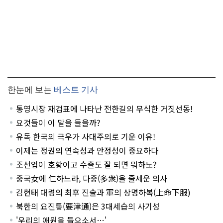
한눈에 보는
베스트 기사
통영시장 재검표에 나타난 전한길의 무식한 거짓선동!
요것들이 이 말을 들을까?
유독 한국의 극우가 사대주의로 기운 이유!
이제는 정권의 연속성과 안정성이 중요하다
조선업이 호황이고 수출도 잘 되면 뭐하노?
중국女에 仁하느라, 다중(多衆)을 줄세운 의사
김현태 대령의 최후 진술과 軍의 상명하복(上命下服)
북한의 요진통(要津通)은 3대세습의 사기성
'우리의 애원을 들으소서…'