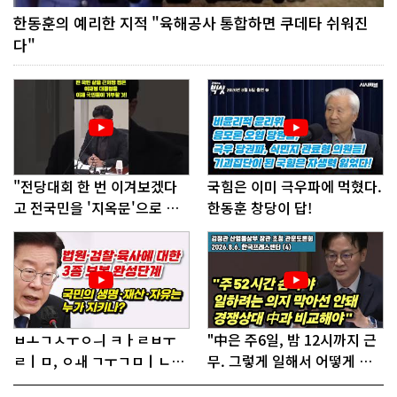
한동훈의 예리한 지적 "육해공사 통합하면 쿠데타 쉬워진
다"
"전당대회 한 번 이겨보겠다
국힘은 이미 극우파에 먹혔다.
고 전국민을 '지옥문'으로 밀
한동훈 창당이 답!
어!"
ㅂㅗㄱㅅㅜㅇㅢ ㅋㅏㄹㅂㅜ
"中은 주6일, 밤 12시까지 근
ㄹㅣㅁ, ㅇㅙ ㄱㅜㄱㅁㅣㄴㄷ
무. 그렇게 일해서 어떻게 경
ㅡㄹㅇㅣ ㄷㅏㅇㅎㅐㅇㅑ ㅎ
쟁하냐 반문하더라"