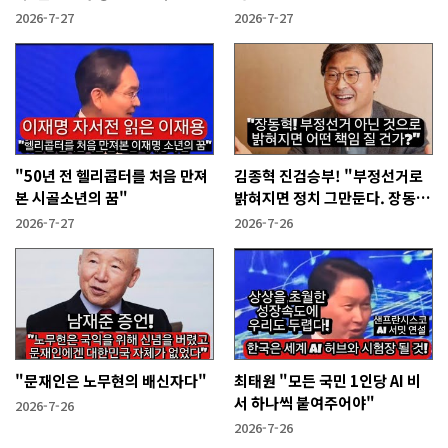
명한다!
2026-7-27
2026-7-27
"50년 전 헬리콥터를 처음 만져
김종혁 진검승부! "부정선거로
본 시골소년의 꿈"
밝혀지면 정치 그만둔다. 장동혁
당신들은?"
2026-7-27
2026-7-26
"문재인은 노무현의 배신자다"
최태원 "모든 국민 1인당 AI 비
서 하나씩 붙여주어야"
2026-7-26
2026-7-26