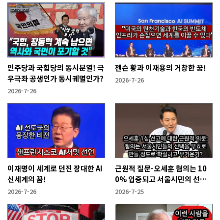
민주당과 국힘당의 동시분열! 극
젠슨 황과 이재용의 거창한 꿈!
우극좌 공생인가 동시궤멸인가?
2026-7-26
2026-7-26
이재명이 세계로 던진 장대한 AI
근원적 질문-오세훈 혐의는 10
신세계의 꿈!
0% 입증되고 서울시민의 선택
을 무효화시킬 만큼 무겁나?
2026-7-26
2026-7-25