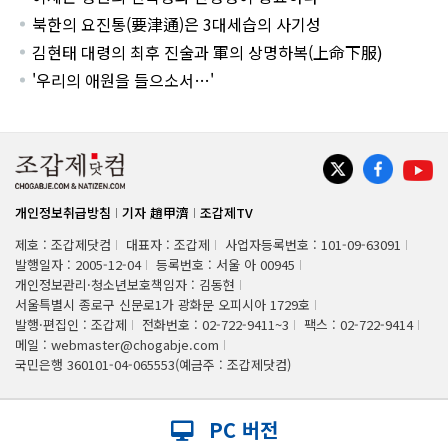
북한의 요진통(要津通)은 3대세습의 사기성
김현태 대령의 최후 진술과 軍의 상명하복(上命下服)
'우리의 애원을 들으소서…'
개인정보취급방침
기자 趙甲濟
조갑제TV
제호 : 조갑제닷컴
대표자 : 조갑제
사업자등록번호 : 101-09-63091
발행일자 : 2005-12-04
등록번호 : 서울 아 00945
개인정보관리·청소년보호책임자 : 김동현
서울특별시 종로구 신문로1가 광화문 오피시아 1729호
발행·편집인 : 조갑제
전화번호 : 02-722-9411~3
팩스 : 02-722-9414
메일 : webmaster@chogabje.com
국민은행 360101-04-065553(예금주 : 조갑제닷컴)
PC 버전