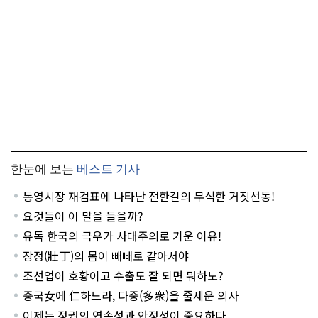
한눈에 보는
베스트 기사
통영시장 재검표에 나타난 전한길의 무식한 거짓선동!
요것들이 이 말을 들을까?
유독 한국의 극우가 사대주의로 기운 이유!
장정(壯丁)의 몸이 빼빼로 같아서야
조선업이 호황이고 수출도 잘 되면 뭐하노?
중국女에 仁하느라, 다중(多衆)을 줄세운 의사
이제는 정권의 연속성과 안정성이 중요하다