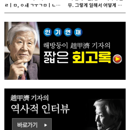
ㄹㅣㅁ, ㅇㅙ ㄱㅜㄱㅁㅣㄴㄷ
무. 그렇게 일해서 어떻게 경
ㅡㄹㅇㅣ ㄷㅏㅇㅎㅐㅇㅑ ㅎ
쟁하냐 반문하더라"
ㅏㄴㅏ?