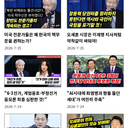
미국 전문가들은 왜 한국의 핵무
오세훈 시장은 이재명 지사처럼
장을 권하는가?
악착같이 싸워야!
2026-7-25
2026-7-25
"6·3선거, 계엄옹호·부정선거
"AI시대에 화염병과 짱돌 들던
음모론 최종 심판한 것!"
세대'가 여전히 주축"
2026-7-24
2026-7-24