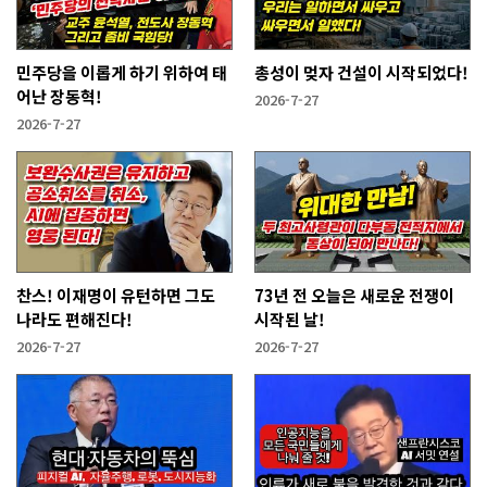
민주당을 이롭게 하기 위하여 태
총성이 멎자 건설이 시작되었다!
어난 장동혁!
2026-7-27
2026-7-27
찬스! 이재명이 유턴하면 그도
73년 전 오늘은 새로운 전쟁이
나라도 편해진다!
시작된 날!
2026-7-27
2026-7-27