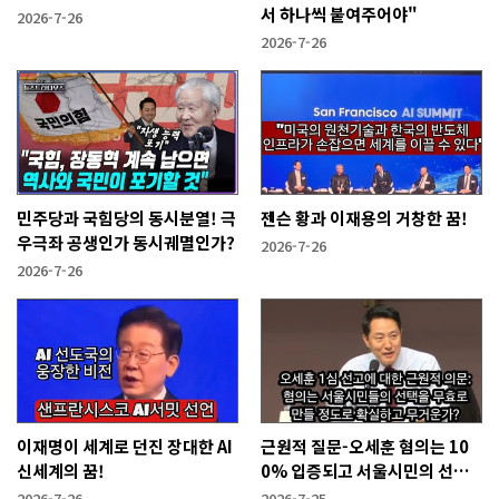
서 하나씩 붙여주어야"
2026-7-26
2026-7-26
민주당과 국힘당의 동시분열! 극
젠슨 황과 이재용의 거창한 꿈!
우극좌 공생인가 동시궤멸인가?
2026-7-26
2026-7-26
이재명이 세계로 던진 장대한 AI
근원적 질문-오세훈 혐의는 10
신세계의 꿈!
0% 입증되고 서울시민의 선택
을 무효화시킬 만큼 무겁나?
2026-7-26
2026-7-25