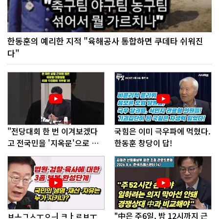
한동훈의 예리한 지적 "육해공사 통합하면 쿠데타 쉬워진
다"
"전당대회 한 번 이겨보겠다
국힘은 이미 극우파에 먹혔다.
고 전국민을 '지옥문'으로 밀
한동훈 창당이 답!
어!"
ㅂㅗㄱㅅㅜㅇㅢ ㅋㅏㄹㅂㅜ
"中은 주6일, 밤 12시까지 근