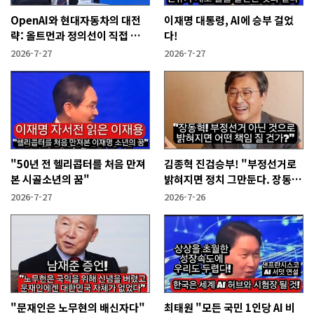
OpenAI와 현대자동차의 대전
이재명 대통령, AI에 승부 걸었
략: 올트먼과 정의선이 직접 설
다!
명한다!
2026-7-27
2026-7-27
"50년 전 헬리콥터를 처음 만져
김종혁 진검승부! "부정선거로
본 시골소년의 꿈"
밝혀지면 정치 그만둔다. 장동혁
당신들은?"
2026-7-27
2026-7-26
"문재인은 노무현의 배신자다"
최태원 "모든 국민 1인당 AI 비