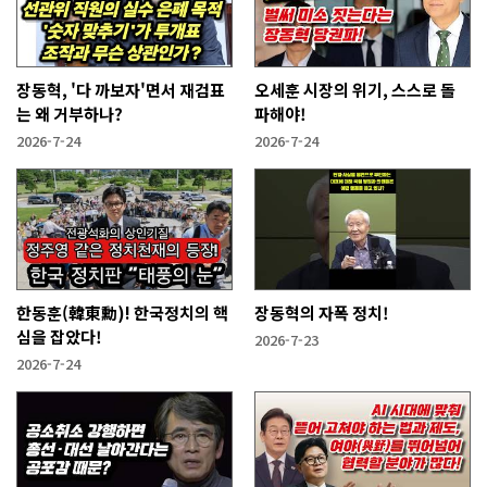
장동혁, '다 까보자'면서 재검표
오세훈 시장의 위기, 스스로 돌
는 왜 거부하나?
파해야!
2026-7-24
2026-7-24
한동훈(韓東勳)! 한국정치의 핵
장동혁의 자폭 정치!
심을 잡았다!
2026-7-23
2026-7-24