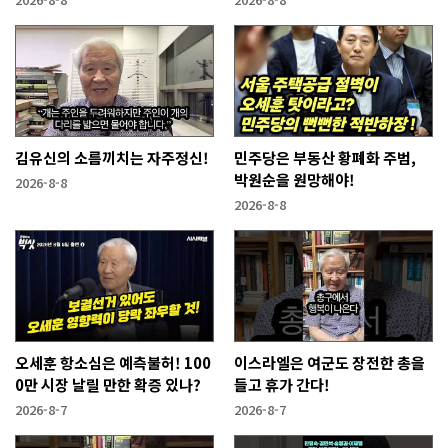
김유신의 소름끼치는 자주정신!
민주당은 부동산 황폐화 주범,
박원순을 원망해야!
2026-8-8
2026-8-8
오세훈 항소심은 예측불허! 100
이스라엘은 여군도 장전한 총을
0만 시장 날릴 만한 확증 있나?
들고 휴가 간다!
2026-8-7
2026-8-7