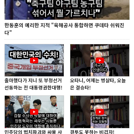
한동훈의 예리한 지적 "육해공사 통합하면 쿠데타 쉬워진
다"
출마했다가 지니 또 부정선거
오타니, 어제는 병살타, 오늘
선동하는 전 대통령권한대행!
은 결승타!
민주당의 법치파괴와 싸울 사
결투도 못하는 비겁자!