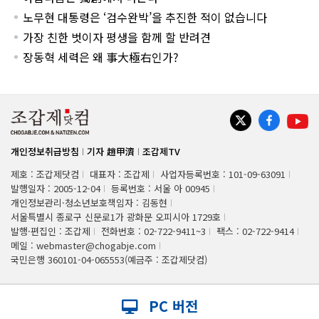
노무현 대통령은 ‘검수완박’을 추진한 적이 없습니다
가장 친한 벗이자 평생을 함께 할 반려견
장동혁 세력은 왜 事大極右인가?
개인정보취급방침
기자 趙甲濟
조갑제TV
제호 : 조갑제닷컴
대표자 : 조갑제
사업자등록번호 : 101-09-63091
발행일자 : 2005-12-04
등록번호 : 서울 아 00945
개인정보관리·청소년보호책임자 : 김동현
서울특별시 종로구 신문로1가 광화문 오피시아 1729호
발행·편집인 : 조갑제
전화번호 : 02-722-9411~3
팩스 : 02-722-9414
메일 : webmaster@chogabje.com
국민은행 360101-04-065553(예금주 : 조갑제닷컴)
PC 버전