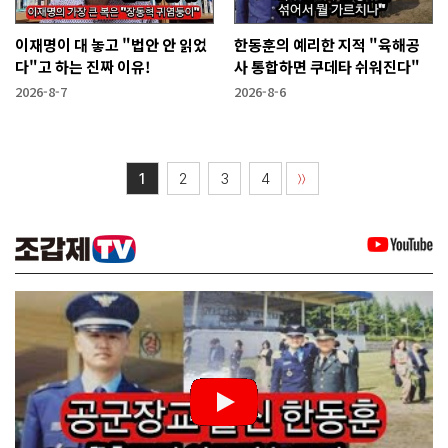
이재명이 대 놓고 "법안 안 읽었
한동훈의 예리한 지적 "육해공
다"고 하는 진짜 이유!
사 통합하면 쿠데타 쉬워진다"
2026-8-7
2026-8-6
1
2
3
4
〉〉