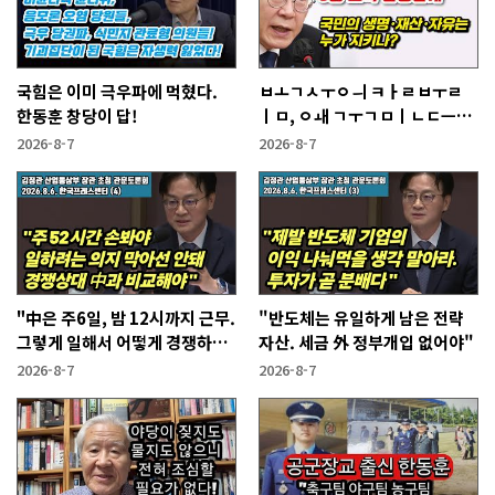
국힘은 이미 극우파에 먹혔다.
ㅂㅗㄱㅅㅜㅇㅢ ㅋㅏㄹㅂㅜㄹ
한동훈 창당이 답!
ㅣㅁ, ㅇㅙ ㄱㅜㄱㅁㅣㄴㄷㅡㄹ
ㅇㅣ ㄷㅏㅇㅎㅐㅇㅑ ㅎㅏㄴㅏ?
2026-8-7
2026-8-7
"中은 주6일, 밤 12시까지 근무.
"반도체는 유일하게 남은 전략
그렇게 일해서 어떻게 경쟁하냐
자산. 세금 外 정부개입 없어야"
반문하더라"
2026-8-7
2026-8-7