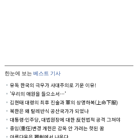
한눈에 보는
베스트 기사
유독 한국의 극우가 사대주의로 기운 이유!
'우리의 애원을 들으소서…'
김현태 대령의 최후 진술과 軍의 상명하복(上命下服)
북한은 왜 탈레반식 공산국가가 되었나
대통령·민주당, 대법원장에 대한 反헌법적 공격 그쳐야
중임(重任)변경 개헌은 감옥 안 가려는 헛된 꿈
아름다움은 獨創에서 나온다