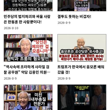
민주당의 법치파괴와 싸울 사람
결투도 못하는 비겁자!
은 한동훈 한 사람뿐이다!
2026-8-9
2026-8-10
"역사속에 초라하게 사라질 검
트럼프가 한국에서 음모론 배워
찰 공무원" 악담 김용민 의원에
갔을 것!
게!
2026-8-9
2026-8-9