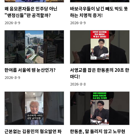
왜 음모론자들은 민주당 아닌
바보극우들이 남긴 빼도 박도 못
"맨정신들"만 공격할까?
하는 치명적 증거!
2026-8-9
2026-8-9
한여름 서울에 웬 눈산인가?
서영교를 잡은 한동훈의 20초 한
마디!
2026-8-9
2026-8-8
근본없는 김용민의 혐오발언 파
한동훈, 말 돌리지 않고 노무현