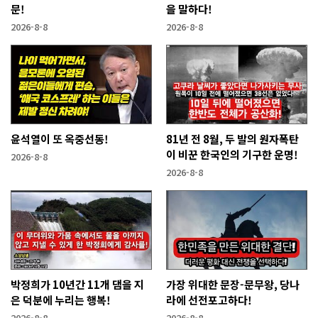
문!
을 말하다!
2026-8-8
2026-8-8
윤석열이 또 옥중선동!
81년 전 8월, 두 발의 원자폭탄
이 비꾼 한국인의 기구한 운명!
2026-8-8
2026-8-8
박정희가 10년간 11개 댐을 지
가장 위대한 문장-문무왕, 당나
은 덕분에 누리는 행복!
라에 선전포고하다!
2026-8-8
2026-8-8