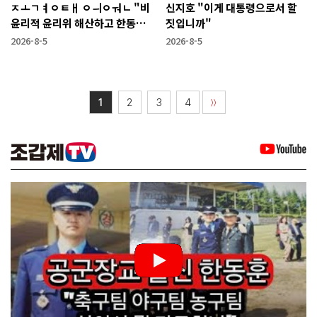
ㅈㅗㄱㅕㅇㅌㅐ ㅇㅢㅇㅝㄴ "비
신지호 "이게 대통령으로서 할
윤리적 윤리위 해산하고 한동훈
짓입니까"
복당 시켜야"
2026-8-5
2026-8-5
1
2
3
4
〉〉