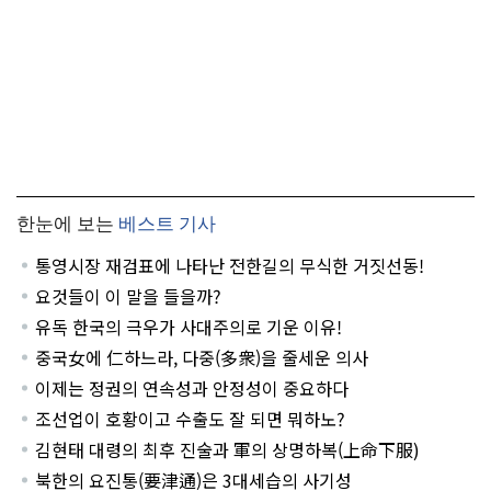
한눈에 보는
베스트 기사
통영시장 재검표에 나타난 전한길의 무식한 거짓선동!
요것들이 이 말을 들을까?
유독 한국의 극우가 사대주의로 기운 이유!
중국女에 仁하느라, 다중(多衆)을 줄세운 의사
이제는 정권의 연속성과 안정성이 중요하다
조선업이 호황이고 수출도 잘 되면 뭐하노?
김현태 대령의 최후 진술과 軍의 상명하복(上命下服)
북한의 요진통(要津通)은 3대세습의 사기성