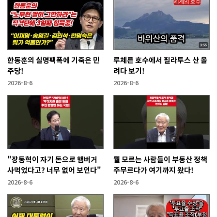
한동훈의 실명팩폭에 기죽은 민
루체른 호수에서 필라투스 산 올
주당!
려다 보기!
2026-8-6
2026-8-6
"장동혁이 자기 돈으로 햄버거
뭘 모르는 사람들이 부동산 정책
사먹었다고? 너무 없어 보인다"
주무르다가 여기까지 왔다!
2026-8-6
2026-8-6