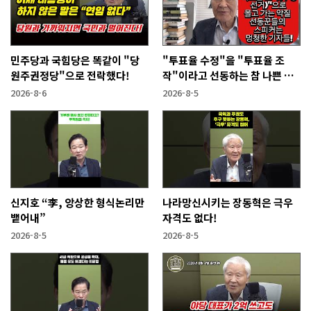
민주당과 국힘당은 똑같이 "당
"투표율 수정"을 "투표율 조
원주권정당"으로 전락했다!
작"이라고 선동하는 참 나쁜 사
람들!
2026-8-6
2026-8-5
신지호 “李, 앙상한 형식논리만
나라망신시키는 장동혁은 극우
뱉어내”
자격도 없다!
2026-8-5
2026-8-5