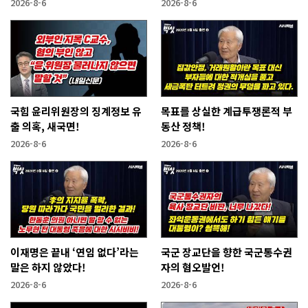
2026-8-6
2026-8-6
국힘 윤리위원장의 징계정보 유
목표를 상실한 계급투쟁론적 부
출 의혹, 새국면!
동산 정책!
2026-8-6
2026-8-6
이재명은 끝내 ‘연임 없다’라는
국군 장교단을 향한 국군통수권
말은 하지 않았다!
자의 혐오발언!
2026-8-6
2026-8-6