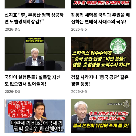
신지호 "李, 부동산 정책 성공하
장동혁 세력은 국익과 주권을 배
면 노벨경제학상감!"
신하는 변태적 사대주의 극우!
2026-8-5
2026-8-5
국민이 실험동물? 설득할 자신
검찰 사라지니 '중국 공안' 같은
도 없으면서 밀어붙여!
경찰 등장!
2026-8-5
2026-8-5