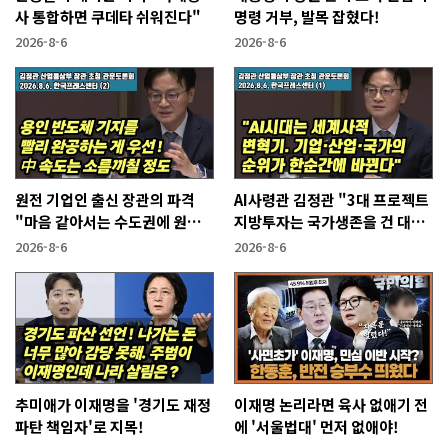
사 통합하면 쿠데타 쉬워진다"
명령 거부, 발목 잡혔다!
2026-8-6
2026-8-6
원전 기업인 출신 장관의 파격
AI사령관 김정관 "3대 프로젝트
"마음 같아서는 수도권에 원전
지방투자는 국가생존을 건 대전
짓고싶다"
략"
2026-8-6
2026-8-6
추미애가 이재명을 '경기도 재정
이재명 논리라면 육사 없애기 전
파탄 책임자'로 지목!
에 '서울법대' 먼저 없애야!