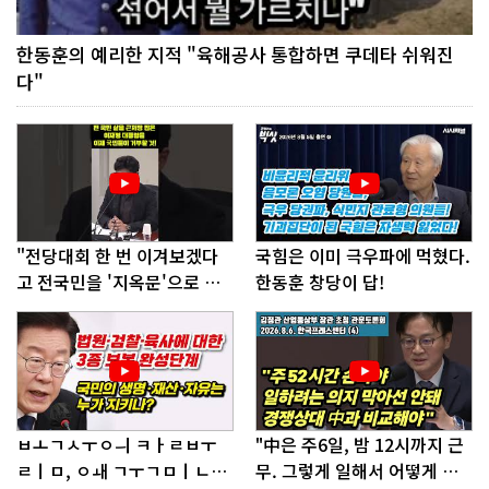
한동훈의 예리한 지적 "육해공사 통합하면 쿠데타 쉬워진
다"
"전당대회 한 번 이겨보겠다
국힘은 이미 극우파에 먹혔다.
고 전국민을 '지옥문'으로 밀
한동훈 창당이 답!
어!"
ㅂㅗㄱㅅㅜㅇㅢ ㅋㅏㄹㅂㅜ
"中은 주6일, 밤 12시까지 근
ㄹㅣㅁ, ㅇㅙ ㄱㅜㄱㅁㅣㄴㄷ
무. 그렇게 일해서 어떻게 경