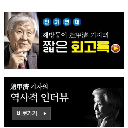
ㅡㄹㅇㅣ ㄷㅏㅇㅎㅐㅇㅑ ㅎ
쟁하냐 반문하더라"
ㅏㄴㅏ?