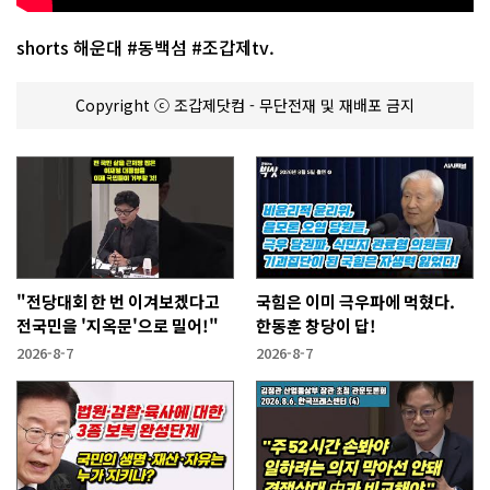
shorts 해운대 #동백섬 #조갑제tv.
Copyright ⓒ 조갑제닷컴 - 무단전재 및 재배포 금지
"전당대회 한 번 이겨보겠다고
국힘은 이미 극우파에 먹혔다.
전국민을 '지옥문'으로 밀어!"
한동훈 창당이 답!
2026-8-7
2026-8-7