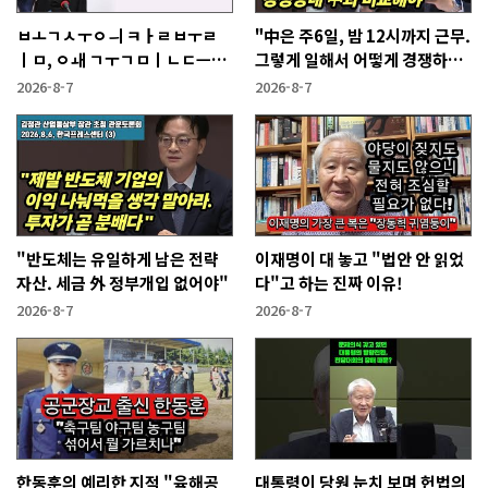
ㅂㅗㄱㅅㅜㅇㅢ ㅋㅏㄹㅂㅜㄹ
"中은 주6일, 밤 12시까지 근무.
ㅣㅁ, ㅇㅙ ㄱㅜㄱㅁㅣㄴㄷㅡㄹ
그렇게 일해서 어떻게 경쟁하냐
ㅇㅣ ㄷㅏㅇㅎㅐㅇㅑ ㅎㅏㄴㅏ?
반문하더라"
2026-8-7
2026-8-7
"반도체는 유일하게 남은 전략
이재명이 대 놓고 "법안 안 읽었
자산. 세금 外 정부개입 없어야"
다"고 하는 진짜 이유!
2026-8-7
2026-8-7
한동훈의 예리한 지적 "육해공
대통령이 당원 눈치 보며 헌법의