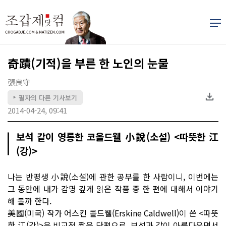
奇蹟(기적)을 부른 한 노인의 눈물
張良守
필자의 다른 기사보기
▶
2014-04-24, 09:41
보석 같이 영롱한 코올드웰 小說(소설) <따뜻한 江
(강)>
나는 반평생 小說(소설)에 관한 공부를 한 사람이니, 이번에는
그 동안에 내가 감명 깊게 읽은 작품 중 한 편에 대해서 이야기
해 볼까 한다.
美國(미국) 작가 어스킨 콜드웰(Erskine Caldwell)이 쓴 <따뜻
한 江(강)>은 비교적 짧은 단편으로, 보석과 같이 아름다우면서