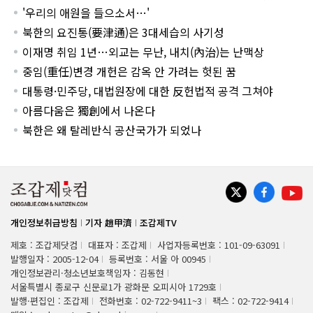
'우리의 애원을 들으소서…'
북한의 요진통(要津通)은 3대세습의 사기성
이재명 취임 1년…외교는 무난, 내치(內治)는 난맥상
중임(重任)변경 개헌은 감옥 안 가려는 헛된 꿈
대통령·민주당, 대법원장에 대한 反헌법적 공격 그쳐야
아름다움은 獨創에서 나온다
북한은 왜 탈레반식 공산국가가 되었나
개인정보취급방침
기자 趙甲濟
조갑제TV
제호 : 조갑제닷컴
대표자 : 조갑제
사업자등록번호 : 101-09-63091
발행일자 : 2005-12-04
등록번호 : 서울 아 00945
개인정보관리·청소년보호책임자 : 김동현
서울특별시 종로구 신문로1가 광화문 오피시아 1729호
발행·편집인 : 조갑제
전화번호 : 02-722-9411~3
팩스 : 02-722-9414