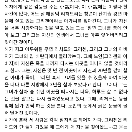
독자에게 깊은 감동을 주는 小說이다. 이 小說에는 이렇다 할
사건이 없다. 어느 날 해질녘 리처드라는 청년이 산기슭 강변 마
을에 살고 있는 그리첸이라는 아가씨를 찾아간다. 그녀가 자신
을 너무 사랑한다는 것을 알고 있는 그는 ‘잠깐 그녀를 품에 안
아 보고’ 그리고는 자신의 인생에서 그녀를 아주 잊어버리려고
찾아간 것이다.
해가 지고 어두워질 무렵 리처드와 그리첸, 그리고 그녀의 아버
지가 그녀의 집 베란다에서 둘러앉는다. 그때 노인(그리첸의 아
버지)이 자신은 죽을 때까지 다시는 이곳을 떠나지 않을 것이라
고 한다. 그는, 자신은 몇 년 전 이곳에서 자신과 20년을 같이 살
던 아내가 죽어, 그러면 혹시 그녀를 잊을 수 있을까 하여 이곳
을 떠나 다른 지방에서 3년을 살아 보았다고 한다. 그러나 그는
그녀가 살아 숨 쉬던 이곳을 떠나서는 더욱, 하루도 살 수 없다
는 것을 알고는 다시 돌아왔노라고 했다. 그때, 리처드는 등불
빛에 뭔가 번쩍 하는 것을 본다. 노인의 눈에서 굵은 눈물이 굴
러 떨어진 것이다.
시간이 흘러 세 사람은 각각 잠자리로 헤어져 간다. 그리첸은 리
처드와 단 둘이 되었을 때 그에게 왜 자신을 찾아왔느냐고 묻는