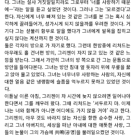
다. 그녀는 설사 거짓말일지라도 그로부터 ‘너를 사랑하기 때문
에—’라는 말을 듣고 싶었던 것이다. 그러나 그는 ‘모르겠다’고
한다. 자신에게 너무 빠져 있는 것 같은 그녀를 본 그는 혹시 심
각하게 끌려들어가, 성가시게 되지 않을까를 우려한 것이다. 거
기다 그는 섣불리 함부로 말을 했다가 그녀에게 발목을 잡히고
싶지 않다는 계산까지 한 것이다.
둘은 각자의 방으로 가 자기로 했다. 그런데 한밤중에 리처드는
아무래도 홀 건너편 방의, 그리첸이 자지 않고 있는 것 같은 느
낌을 받는다. 그래서 가만히 그녀의 방 쪽으로 간 그는 문틈으로
방안을 들여다본다. 그녀는 방안 침대 옆 돗자리 위에 무릎을 꿇
고 앉아 울고 있었다. 그녀는 너무너무 사랑하는 사람의, 자신에
대한 얼음 같은 냉랭함에 슬픔을 억누르지 못하고 있었던 것이
다.
이튿날 이른 아침, 그리첸이 차 시간에 늦지 않으려면 일어나야
한다면서 그를 깨우러 왔다. 그때 리처드는 ‘서두르지 마. 이제
나는 너와 함께가 아니면 어디에도 가지 않을 거야’ 라고 한다.
그리첸의, 아무 것도 바라지 않는 자신을 향한 순수한 사랑, 그
리고 그녀 아버지의, 세상을 떠난 아내에 대한 애틋한 사랑, 그
들의 눈물이 그의 가슴에 共鳴(공명)을 불러일으켰던 것이다.