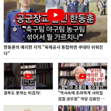
한동훈의 예리한 지적 "육해공사 통합하면 쿠데타 쉬워진
다"
결투도 못하는 비겁자!
"역사속에 초라하게 사라질
검찰 공무원" 악담 김용민 의
원에게!