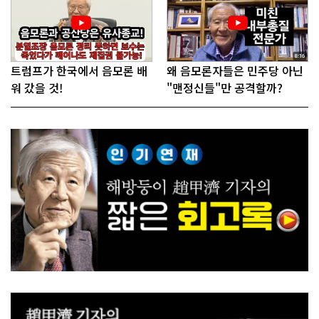
트럼프가 한국에서 음모론 배
왜 음모론자들은 민주당 아닌
워 갔을 것!
"맨정신들"만 공격할까?