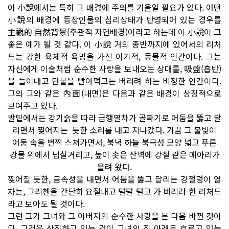
이 小說에서는 특히 그 배경에 주의를 기울일 필요가 있다. 어떤
小說의 배경에 등장인물의 심리상태가 반영되어 있는 경우를
主觀的 自然背景(주관적 자연배경)이라고 하는데 이 小說이 그
좋은 예가 될 것 같다. 이 小說 거의 종반까지에 있어서의 리처
드는 강한 육체적 욕망을 가진 이기적, 동물적 인간이다. 그는
자신에게 이슬처럼 순수한 사랑을 보내오는 상대를, 吸盤(흡반)
을 들이대고 단물을 빨아먹고는 버리려 하는 비정한 인간이다.
그의 그와 같은 內面(내면)은 다음과 같은 배경이 상징적으로
보여주고 있다.
발밑에서는 강기슭을 따라 급행열차가 골짜기로 어둠을 뚫고 달
리면서 찢어지는 듯한 소리를 내고 지나갔다. 가끔 그 불빛이
어둠 속을 번쩍 스쳐가면서, 북녘 하늘 북극성 모양 넓고 푸른
강물 위에서 넘실거리고, 높이 솟은 산벽에 강철 같은 메아리가
울려 왔다.
찢어질 듯한, 금속성을 내면서 어둠을 뚫고 달리는 강철덩이 열
차는, 그리첸을 간단히 요절내고 털털 털고 가 버리려 한 리처드
라고 보아도 될 것이다.
그런 그가 그녀와 그 아버지의 순수한 사랑을 본 다음 바뀐 것이
다. 그것을 상징하고 있는 것이 그녀의 집 아래로 흐르고 있는