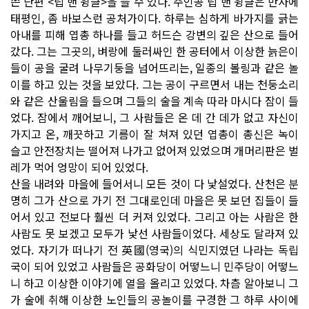
쓴 단편 <립 밴 윙클>을 들 수 있다. 주인공 립 밴 윙클은 만사에
태평인, 좀 바보스런 공처가이다. 하루는 심하게 바가지를 긁는
아내를 피해 엽총 하나를 들고 허드슨 강변의 깊은 산으로 들어
갔다. 그는 그곳의, 벼랑에 둘러싸인 한 공터에서 이상한 늙은이
들이 공을 굴려 나무기둥을 넘어뜨리는, 일종의 볼링과 같은 놀
이를 하고 있는 것을 보았다. 그는 공이 구르면서 내는 천둥소리
와 같은 산울림을 들으며 그들의 술을 계속 따라 마시다 잠이 들
었다. 잠에서 깨어보니, 그 사람들은 온 데 간 데가 없고 자신이
가지고 온, 깨끗하고 기름이 잘 쳐져 있던 엽총이 총신은 녹이
슬고 안전장치는 떨어져 나가고 없어져 있었으며 개머리판은 벌
레가 먹어 엉망이 되어 있었다.
산을 내려와 마을에 들어서니 모든 것이 다 낯설었다. 산천은 분
명히 그가 산으로 가기 전 그대로인데 마을은 못 보던 집들이 들
어서 있고 전보다 훨씬 더 커져 있었다. 그리고 아는 사람은 한
사람도 못 보겠고 모두가 낯선 사람들이었다. 세상도 달라져 있
었다. 자기가 떠나기 전 英國(영국)의 식민지였던 나라는 독립
국이 되어 있었고 사람들은 공화당이 어떻느니 민주당이 어떻느
니 하고 이상한 이야기에 열을 올리고 있었다. 차츰 알아보니 그
가 술에 취해 이상한 노인들의 공놀이를 구경한 그 하루 사이에