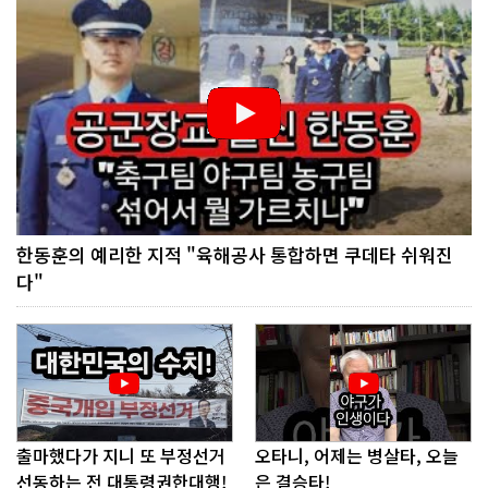
한동훈의 예리한 지적 "육해공사 통합하면 쿠데타 쉬워진
다"
출마했다가 지니 또 부정선거
오타니, 어제는 병살타, 오늘
선동하는 전 대통령권한대행!
은 결승타!