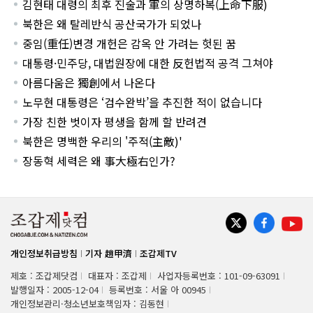
김현태 대령의 최후 진술과 軍의 상명하복(上命下服)
북한은 왜 탈레반식 공산국가가 되었나
중임(重任)변경 개헌은 감옥 안 가려는 헛된 꿈
대통령·민주당, 대법원장에 대한 反헌법적 공격 그쳐야
아름다움은 獨創에서 나온다
노무현 대통령은 ‘검수완박’을 추진한 적이 없습니다
가장 친한 벗이자 평생을 함께 할 반려견
북한은 명백한 우리의 '주적(主敵)'
장동혁 세력은 왜 事大極右인가?
개인정보취급방침
기자 趙甲濟
조갑제TV
제호 : 조갑제닷컴
대표자 : 조갑제
사업자등록번호 : 101-09-63091
발행일자 : 2005-12-04
등록번호 : 서울 아 00945
개인정보관리·청소년보호책임자 : 김동현