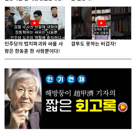
민주당의 법치파괴와 싸울 사
결투도 못하는 비겁자!
람은 한동훈 한 사람뿐이다!