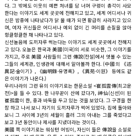
다. 그 밖에도 이웃의 예쁜 처녀를 담 너머 구렁이 총각이 사모
한다는 이야기도 세계 곳곳에 전해지고 있고, 세계 어디서나 귀
신은 밤중에 나타났다가 닭 울 때가 되면 황급히 사라지고 있으
며, 여자 귀신들은 어디서나 예외 없이 긴 머리를 손질을 않아
헝클헝클한 채 나타나고 있다.
신선놀음에 도끼자루 썩는다는 이야기도 세계 곳곳에서 전해지
고 있다. 오늘은 한국과 美國(미국)의 서로 비슷한, 그 이야기를
가지고, 주로 美國 사람들의 그런 傳說(전설)에서 엿볼 수 있는
그들의 세계관, 인생관에 대해서 알아볼까 한다. (中國의 《述
異記·술이기》, 《幽明錄·유명록》, 《異苑·이원》 등에도 같
은 이야기가 나온다.)
우리나라의 그런 유의 이야기로는 한문소설 <崔孤雲傳(최고운
전)>을 들 수 있다. 한 나무꾼이 산에 갔다가, 神仙(신선)이 된
崔孤雲이 한, 중과 바둑을 두고 있는 것을 보았다. 그 구경을 한
참 하고 나서 보니 자기의 도끼자루가 썩어 있었다. 집에 돌아와
보니 그 사이에 3년의 세월이 흘러 그의 아내는 그를 죽었다고
보고 3년 동안이나 제사를 지냈더라는 것이다.
美國 쪽 이야기로는 워싱턴 어빙이, 자신이 들은 傳說을 소설로