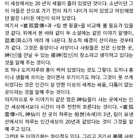
이 세상에서는 20 년의 세월이 흘러 있었던 것이다. 소년이던 그
의 아들은 산으로 가기 전의 자기 나이가 되어 있었고 어린애였
던 딸은 나이든 여인이 되어 있었다.
여기서 <崔孤雲傳>과 <립 밴 윙클>을 비교해 볼 필요가 있을
것 같다. 위에서 본 바와 같이 두 소설에는 같은 이야기 알맹이,
話素(화소)가 여러 개 나온다. 장소적 배경이 산이라는 것부터
가 같다. 그것은 동양이나 서양이나 사람들은 산은 신성한 곳,
神(신)을 만날 수 있는 接神(접신)의 장소라고 생각하고 있다는
것을 말해 주는 것이다.
또 하나 도끼자루와 총이 썩어 있었다는 것도 그렇다. 도끼나 총
이나 생활에 쓰이는 것이면서 무기이기도 하다. 그것이 못 쓰게
되었다는 것은 인간이 살 만한 이상의 세계는 싸움, 다툼이 없는
곳이라는 것을 말해 주는 것이다.
마지막으로 두 이야기의 같은 점은 神仙들이 사는 곳에서는 인
간 세상에서보다 시간이 아주 천천히 흐른다는 것이다. <崔孤
雲傳>의, 神仙이 산 곳의 하루는 俗世(속세)의 3년, 립이 보낸
산에서의 하루는 인간세상의 20년과 같았다는 것이 그것을 말
해 주고 있다.
그런데 두 이야기에는 차이점도 있다. 그리고 거기서 美國 사람