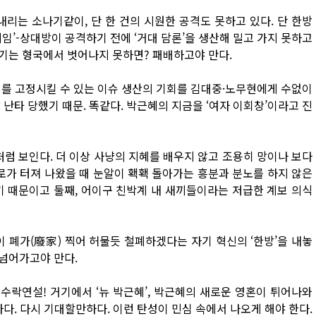
내리는 소나기같이, 단 한 건의 시원한 공격도 못하고 있다. 단 한방
게임’-상대방이 공격하기 전에 ‘거대 담론’을 생산해 밀고 가지 못하고
기는 형국에서 벗어나지 못하면? 패배하고야 만다.
귀를 고정시킬 수 있는 이슈 생산의 기회를 김대중·노무현에게 수없이
난타 당했기 때문. 똑같다. 박근혜의 지금을 ‘여자 이회창’이라고 진
처럼 보인다. 더 이상 사냥의 지혜를 배우지 않고 조용히 망이나 보다
로가 터져 나왔을 때 눈알이 홱홱 돌아가는 흥분과 분노를 하지 않은
졌기 때문이고 둘째, 어이구 친박계 내 새끼들이라는 저급한 계보 의식
폐가(廢家) 찍어 허물듯 철폐하겠다는 자기 혁신의 ‘한방’을 내놓
넘어가고야 만다.
수락연설! 거기에서 ‘뉴 박근혜’, 박근혜의 새로운 영혼이 튀어나와
다. 다시 기대할만하다. 이런 탄성이 민심 속에서 나오게 해야 한다.