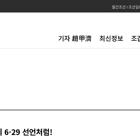
월간조선
조선일
기자 趙甲濟
최신정보
조
3
 6·29 선언처럼!