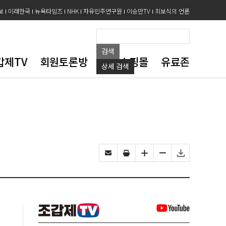
보
미래한국
뉴욕타임즈
NHK
자유민주연구원
이승만TV
최보식의 언론
검색
갑제TV
회원토론방
도서쇼핑몰
유료존
상세
검색