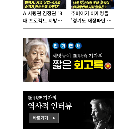
AI사령관 김정관 "3
추미애가 이재명을
대 프로젝트 지방투
'경기도 재정파탄 책
자는 국가생존을 건
임자'로 지목!
대전략"