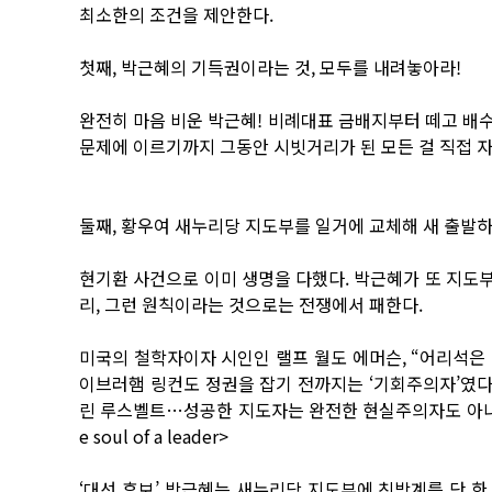
최소한의 조건을 제안한다.
첫째, 박근혜의 기득권이라는 것, 모두를 내려놓아라!
완전히 마음 비운 박근혜! 비례대표 금배지부터 떼고 배수
문제에 이르기까지 그동안 시빗거리가 된 모든 걸 직접 자신
둘째, 황우여 새누리당 지도부를 일거에 교체해 새 출발하
현기환 사건으로 이미 생명을 다했다. 박근혜가 또 지도부
리, 그런 원칙이라는 것으로는 전쟁에서 패한다.
미국의 철학자이자 시인인 랠프 월도 에머슨, “어리석은
이브러햄 링컨도 정권을 잡기 전까지는 ‘기회주의자’였다
린 루스벨트…성공한 지도자는 완전한 현실주의자도 아니고 
e soul of a leader>
‘대선 후보’ 박근혜는 새누리당 지도부에 친박계를 단 한