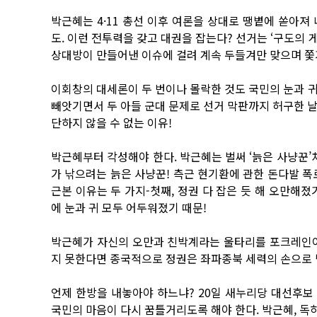
박근혜는 4·11 총선 이후 여론을 상대로 땡볕에 쏟아져 
도. 이런 전투력을 갖고 대권을 잡는다? 선거는 ‘구도의 
상대방이 만들어낸 이슈에 걸려 계속 두들겨만 맞으며 쫓
이회창의 대세론이 두 번이나 몰락한 것도 국민의 눈과 
빼앗기면서 두 아들 군대 문제로 선거 막판까지 허구한 날 
단하지 않을 수 없는 이유!
박근혜부터 각성해야 한다. 박근혜는 벌써 ‘늙은 사냥꾼’
가 낚으려는 늙은 사냥꾼! 측근 현기환에 관한 돈다발 폭
근본 이유는 두 가지-첫째, 정권 다 잡은 듯 해 오만해
에 눈과 귀 모두 어두워졌기 때문!
박근혜가 자신의 오만과 친박계라는 울타리를 포크레인이 
지 못한다면 종국적으로 정권은 좌파종북 세력의 손으로 
언제 한방을 내놓아야 하느냐? 20일 새누리당 대선후보 
국민의 마음이 다시 꿈틀거리도록 해야 한다. 박근혜, 독하