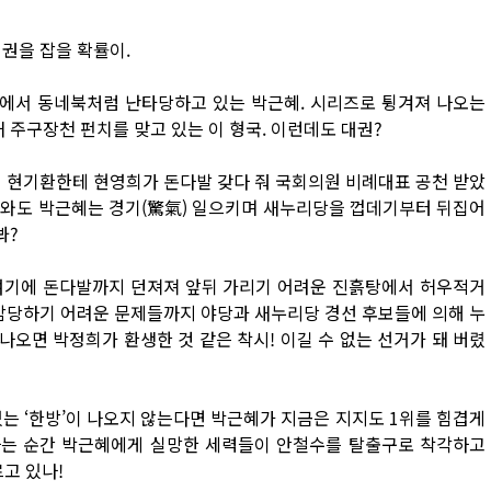
권을 잡을 확률이.
안팎에서 동네북처럼 난타당하고 있는 박근혜. 시리즈로 튕겨져 나오는
 주구장천 펀치를 맞고 있는 이 형국. 이런데도 대권?
인 현기환한테 현영희가 돈다발 갖다 줘 국회의원 비례대표 공천 받았
 나와도 박근혜는 경기(驚氣) 일으키며 새누리당을 껍데기부터 뒤집어
봐?
. 여기에 돈다발까지 던져져 앞뒤 가리기 어려운 진흙탕에서 허우적거
 감당하기 어려운 문제들까지 야당과 새누리당 경선 후보들에 의해 누
나오면 박정희가 환생한 것 같은 착시! 이길 수 없는 선거가 돼 버렸
는 ‘한방’이 나오지 않는다면 박근혜가 지금은 지지도 1위를 힘겹게
하는 순간 박근혜에게 실망한 세력들이 안철수를 탈출구로 착각하고
르고 있나!