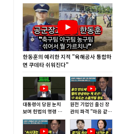
한동훈의 예리한 지적 "육해공사 통합하
면 쿠데타 쉬워진다"
대통령이 당원 눈치
원전 기업인 출신 장
보며 헌법의 명령 거
관의 파격 "마음 같아
부, 발목 잡혔다!
서는 수도권에 원전
짓고싶다"