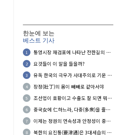
한눈에 보는
베스트 기사
통영시장 재검표에 나타난 전한길의 무
1
식한 거짓선동!
요것들이 이 말을 들을까?
2
유독 한국의 극우가 사대주의로 기운 이
3
유!
장정(壯丁)의 몸이 빼빼로 같아서야
4
조선업이 호황이고 수출도 잘 되면 뭐하
5
노?
중국女에 仁하느라, 다중(多衆)을 줄세
6
운 의사
이제는 정권의 연속성과 안정성이 중요
7
하다
북한의 요진통(要津通)은 3대세습의 사
8