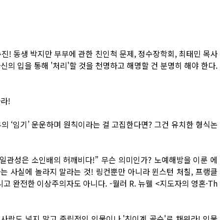
진! 동생 박지만 부부에 관한 친인척 문제, 정수장학회, 최태민 목사
의 입을 통해 '처리'할 것을 천명하고 해명할 건 분명히 해야 한다.
라!
의 ‘임기’ 운운하며 원칙이라는 걸 고집한다면? 그건 유치한 형식논
 일관성은 소인배의 허깨비다!” 무슨 의미인가? 노예해방을 이룬 에
는 사실에 놀라지 말라는 것! 링컨뿐만 아니라 윈스턴 처칠, 프랭클
완전한 이상주의자도 아니다. -월러 R. 뉴웰 <지도자의 영혼·Th
 사람도 넣지 말고 중립적인 인물이나 '친이계 골수'로 채워라! 인물