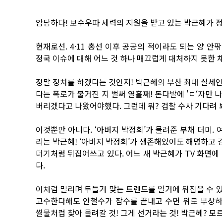
암담하다! 보수우파 세력의 지원을 받고 있는 박근혜가 정
현재로선. 4·11 총선 이후 공공의 적이라도 되는 양 
정국 이슈에 대해 어느 것 하나 매끄럽게 대처하지 못한 채
정말 정치를 하겠다는 것인지! 박근혜의 부산 최대 실세
다는 폭로가 불거진 지 벌써 열흘째! 돈다발에 'ㄷ‘자만
버리겠다고 나왔어야했다. 그런데 뭐? 검찰 수사 기다려 
이것뿐만 아니다. ‘아버지 박정희’가 물려준 부채 더미
리는 박근혜! ‘아버지 박정희’가 생존해있어도 해명하고
더기처럼 뒤집어쓰고 있다. 어느 새 박근혜가 TV 화면에 
다.
이처럼 밀리며 두들겨 맞는 트렌드를 일거에 뒤집을 수 있
고수한다해도 안철수가 잠수를 끝내고 수면 위로 부상
썰물처럼 찾아 몰려갈 것! 그게 선거라는 것! 박근혜? 모