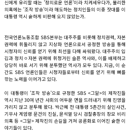
신에게 유리할 때는 '정의로운 언론'이라 치켜세우다가, 불리한
의혹에는 '조작 방송'이라 매도하는 정치인들의 이중 잣대를 이
대통령 역시 숱하게 비판해 오지 않았는가.
전국언론노동조합 SBS본부는 대주주를 비롯해 정치권력, 자본
권력에 휘둘리지 않고 지상파 언론으로서 공정한 방송을 통해
시청자의 신뢰를 얻기 위해 최선을 다해 싸워왔다. 대주주의 입
김과 정치ﾷ자본 권력에 휘청거린 슬픈 역사와, 이를 배제하고
당당히 바로 서기 위해 분투했던 역사가 모두 있다. 지금, 이 순
간도 SBS 언론인들은 시청자들로부터 신뢰를 얻기 위해 뼈를
깎는 노력을 이어가고 있다.
이 대통령이 '조작 방송'으로 규정한 SBS <그알>의 제작진들
역시 지난 30여 년간 사회의 어두운 면을 드러내기 위해 진영을
가리지 않고 분투해 왔다. 박근혜 전 대통령 5촌간의 살인사건,
기무사 계엄령 문건의 진실, 윤석열 당시 검찰총장의 장모 비리
의혹 등 <그알> 제작진의 손길을 거쳐 공론화로 이어진 숱한 이
야기들이 있다.