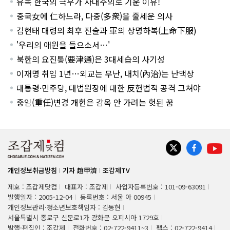
유독 한국의 극우가 사대주의로 기운 이유!
중국女에 仁하느라, 다중(多衆)을 줄세운 의사
김현태 대령의 최후 진술과 軍의 상명하복(上命下服)
'우리의 애원을 들으소서…'
북한의 요진통(要津通)은 3대세습의 사기성
이재명 취임 1년…외교는 무난, 내치(內治)는 난맥상
대통령·민주당, 대법원장에 대한 反헌법적 공격 그쳐야
중임(重任)변경 개헌은 감옥 안 가려는 헛된 꿈
개인정보취급방침
기자 趙甲濟
조갑제TV
제호 : 조갑제닷컴
대표자 : 조갑제
사업자등록번호 : 101-09-63091
발행일자 : 2005-12-04
등록번호 : 서울 아 00945
개인정보관리·청소년보호책임자 : 김동현
서울특별시 종로구 신문로1가 광화문 오피시아 1729호
발행·편집인 : 조갑제
전화번호 : 02-722-9411~3
팩스 : 02-722-9414