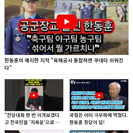
한동훈의 예리한 지적 "육해공사 통합하면 쿠데타 쉬워진
다"
"전당대회 한 번 이겨보겠다
국힘은 이미 극우파에 먹혔다.
고 전국민을 '지옥문'으로 밀
한동훈 창당이 답!
어!"