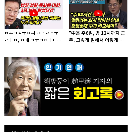
ㅂㅗㄱㅅㅜㅇㅢ ㅋㅏㄹㅂㅜ
"中은 주6일, 밤 12시까지 근
ㄹㅣㅁ, ㅇㅙ ㄱㅜㄱㅁㅣㄴㄷ
무. 그렇게 일해서 어떻게 경
ㅡㄹㅇㅣ ㄷㅏㅇㅎㅐㅇㅑ ㅎ
쟁하냐 반문하더라"
ㅏㄴㅏ?