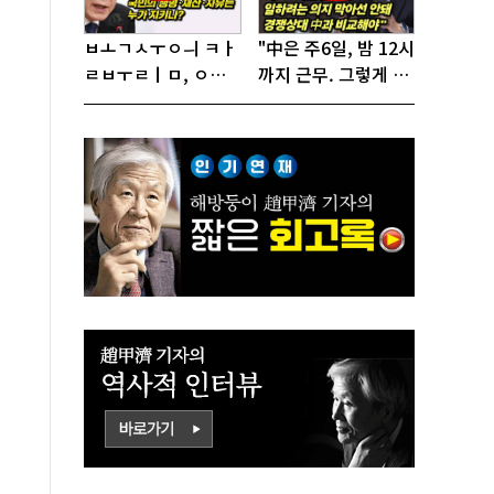
ㅂㅗㄱㅅㅜㅇㅢ ㅋㅏ
"中은 주6일, 밤 12시
ㄹㅂㅜㄹㅣㅁ, ㅇㅙ
까지 근무. 그렇게 일
ㄱㅜㄱㅁㅣㄴㄷㅡㄹ
해서 어떻게 경쟁하
ㅇㅣ ㄷㅏㅇㅎㅐㅇㅑ
냐 반문하더라"
ㅎㅏㄴㅏ?