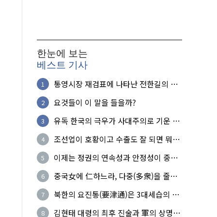
한눈에 보는
베스트 기사
통영시장 재검표에 나타난 전한길의 무
1
식한 거짓선동!
요것들이 이 말을 들을까?
2
유독 한국의 극우가 사대주의로 기운 이
3
유!
조선업이 호황이고 수출도 잘 되면 뭐하
4
노?
이제는 정권의 연속성과 안정성이 중요
5
하다
중국女에 仁하느라, 다중(多衆)을 줄세
6
운 의사
북한의 요진통(要津通)은 3대세습의 사
7
기성
김현태 대령의 최후 진술과 軍의 상명하
8