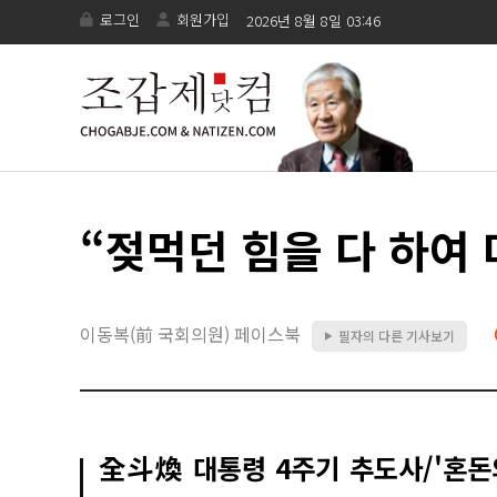
로그인
회원가입
2026년 8월 8일 03:46
“젖먹던 힘을 다 하여
이동복(前 국회의원) 페이스북
필자의 다른 기사보기
▶
全斗煥 대통령 4주기 추도사/'혼돈