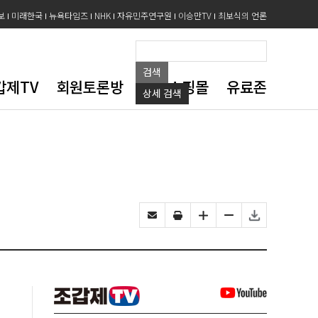
보
미래한국
뉴욕타임즈
NHK
자유민주연구원
이승만TV
최보식의 언론
검색
갑제TV
회원토론방
도서쇼핑몰
유료존
상세
검색