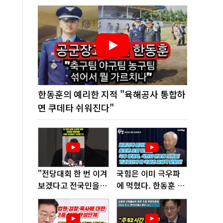
한동훈의 예리한 지적 "육해공사 통합하
면 쿠데타 쉬워진다"
"전당대회 한 번 이겨
국힘은 이미 극우파
보겠다고 전국민을
에 먹혔다. 한동훈 창
'지옥문'으로 밀어!"
당이 답!