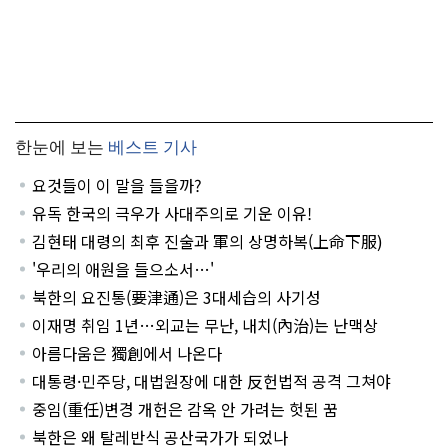
한눈에 보는
베스트 기사
요것들이 이 말을 들을까?
유독 한국의 극우가 사대주의로 기운 이유!
김현태 대령의 최후 진술과 軍의 상명하복(上命下服)
'우리의 애원을 들으소서…'
북한의 요진통(要津通)은 3대세습의 사기성
이재명 취임 1년…외교는 무난, 내치(內治)는 난맥상
아름다움은 獨創에서 나온다
대통령·민주당, 대법원장에 대한 反헌법적 공격 그쳐야
중임(重任)변경 개헌은 감옥 안 가려는 헛된 꿈
북한은 왜 탈레반식 공산국가가 되었나