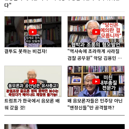
다"
결투도 못하는 비겁자!
"역사속에 초라하게 사라질
검찰 공무원" 악담 김용민 의
원에게!
트럼프가 한국에서 음모론 배
왜 음모론자들은 민주당 아닌
워 갔을 것!
"맨정신들"만 공격할까?