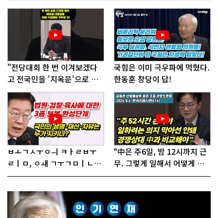
"전당대회 한 번 이겨보겠다
국힘은 이미 극우파에 먹혔다.
고 전국민을 '지옥문'으로 밀
한동훈 창당이 답!
어!"
ㅂㅗㄱㅅㅜㅇㅢ ㅋㅏㄹㅂㅜ
"中은 주6일, 밤 12시까지 근
ㄹㅣㅁ, ㅇㅙ ㄱㅜㄱㅁㅣㄴㄷ
무. 그렇게 일해서 어떻게 경
ㅡㄹㅇㅣ ㄷㅏㅇㅎㅐㅇㅑ ㅎ
쟁하냐 반문하더라"
ㅏㄴㅏ?