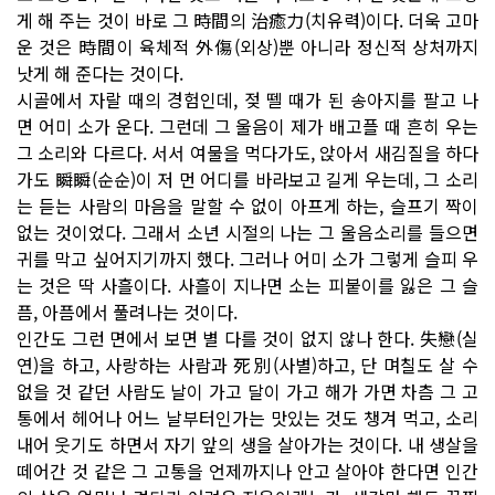
게 해 주는 것이 바로 그 時間의 治癒力(치유력)이다. 더욱 고마
운 것은 時間이 육체적 外傷(외상)뿐 아니라 정신적 상처까지
낫게 해 준다는 것이다.
시골에서 자랄 때의 경험인데, 젖 뗄 때가 된 송아지를 팔고 나
면 어미 소가 운다. 그런데 그 울음이 제가 배고플 때 흔히 우는
그 소리와 다르다. 서서 여물을 먹다가도, 앉아서 새김질을 하다
가도 瞬瞬(순순)이 저 먼 어디를 바라보고 길게 우는데, 그 소리
는 듣는 사람의 마음을 말할 수 없이 아프게 하는, 슬프기 짝이
없는 것이었다. 그래서 소년 시절의 나는 그 울음소리를 들으면
귀를 막고 싶어지기까지 했다. 그러나 어미 소가 그렇게 슬피 우
는 것은 딱 사흘이다. 사흘이 지나면 소는 피붙이를 잃은 그 슬
픔, 아픔에서 풀려나는 것이다.
인간도 그런 면에서 보면 별 다를 것이 없지 않나 한다. 失戀(실
연)을 하고, 사랑하는 사람과 死別(사별)하고, 단 며칠도 살 수
없을 것 같던 사람도 날이 가고 달이 가고 해가 가면 차츰 그 고
통에서 헤어나 어느 날부터인가는 맛있는 것도 챙겨 먹고, 소리
내어 웃기도 하면서 자기 앞의 생을 살아가는 것이다. 내 생살을
떼어간 것 같은 그 고통을 언제까지나 안고 살아야 한다면 인간