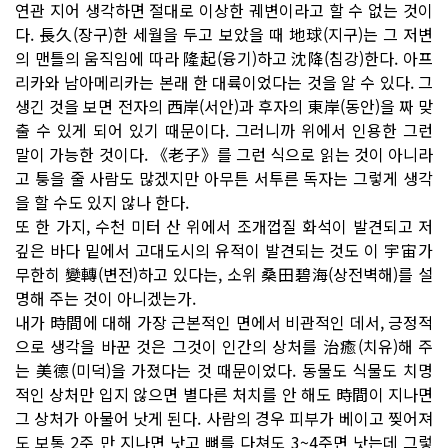
연관 지어 생각하면 절대로 이상한 궤변이라고 할 수 없는 것이
다. 長久(장구)한 세월을 두고 보았을 때 地球(지구)는 그 저변
의 맨틀의 움직임에 따라 隆起(융기)하고 沈降(침강)한다. 아프
리카와 남아메리카는 본래 한 대륙이었다는 것을 알 수 있다. 그
생긴 것을 보면 전자의 西岸(서안)과 후자의 東岸(동안)을 짜 맞
출 수 있게 되어 있기 때문이다. 그러니까 위에서 인용한 그런
말이 가능한 것이다. 《老子》를 그런 식으로 읽는 것이 아니라
고 퉁을 줄 사람도 많겠지만 아무튼 서투른 독자는 그렇게 생각
을 할 수도 있지 않나 한다.
또 한 가지, 수천 미터 산 위에서 조개껍질 화석이 발견되고 저
깊은 바다 밑에서 고대도시의 유적이 발견되는 것도 이 宇宙가
무한히 變轉(변전)하고 있다는, 소위 桑田碧海(상전벽해)를 설
명해 주는 것이 아니겠는가.
내가 時間에 대해 가장 근본적인 면에서 비관적인 데서, 긍정적
으로 생각을 바꾼 것은 그것이 인간의 상처를 治癒(치유)해 주
는 美德(미덕)을 가졌다는 것 때문이었다. 동물도 식물도 치명
적인 상처만 입지 않으면 별다른 처치를 안 해도 時間이 지나면
그 상처가 아물어 낫게 된다. 사람의 경우 피부가 베이고 찢어져
도 보통 2주 만 지나면 낫고 뼈를 다쳐도 3~4주면 낫는데 그렇