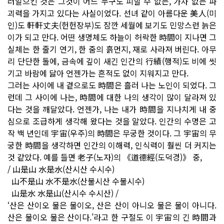
러일으킨 것은 그것이 어느 누구도 피할 수 없는, 가차 없는 파
괴력을 가지고 있다는 사실이었다. 선녀 같이 아름다운 美人(미
인)도 軒軒丈夫(헌헌장부)도 잠깐 세월에 보기도 민망스런 늙은
이가 되고 만다. 어떤 생명체도 하늘이 허락한 時間이 지나면 그
실체는 한 줄기 연기, 한 줌의 흙먼지, 재로 사라져 버린다. 아무
리 단단한 돌에, 금속에 깊이 새긴 인간의 行績(행적)도 비에 씻
기고 바람에 닳아 언젠가는 흔적도 없이 지워지고 만다.
그러는 사이에 내 곁으로도 時間은 흘러 나는 노인이 되었다. 그
런데 그 사이에 나는, 時間에 대한 나의 생각이 많이 달라져 있
다는 것을 깨달았다. 언젠가, 나는 내가 時間을 지나치게 내 중
심으로 조급하게 생각해 왔다는 것을 알았다. 인간의 수명은 고
작 백 년인데 宇宙(우주)의 時間은 무궁한 것이다. 그 宇宙의 무
궁한 時間을 생각하면 인간의 이해력, 인식력이 훨씬 더 커지는
것 같았다. 예를 들면 老子(노자)의 《道德經(도덕경)》 중,
/ 山是山 水是水(산시산 수시수)
山不是山 水不是水(산불시산 수불시수)
山是水 水是山(산시수 수시산) /
‘산은 산이오 물은 물이오, 산은 산이 아니오 물은 물이 아니다.
산은 물이오 물은 산이다.’라고 한 구절도 이 宇宙의 긴 時間과