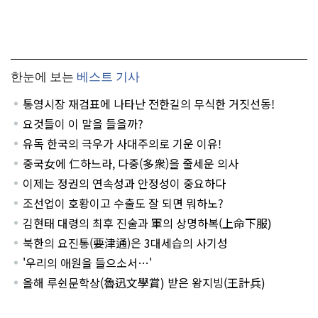
한눈에 보는
베스트 기사
통영시장 재검표에 나타난 전한길의 무식한 거짓선동!
요것들이 이 말을 들을까?
유독 한국의 극우가 사대주의로 기운 이유!
중국女에 仁하느라, 다중(多衆)을 줄세운 의사
이제는 정권의 연속성과 안정성이 중요하다
조선업이 호황이고 수출도 잘 되면 뭐하노?
김현태 대령의 최후 진술과 軍의 상명하복(上命下服)
북한의 요진통(要津通)은 3대세습의 사기성
'우리의 애원을 들으소서…'
올해 루쉰문학상(魯迅文學賞) 받은 왕지빙(王計兵)