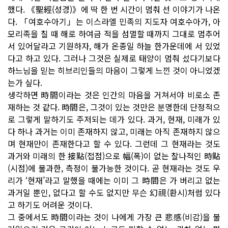
했다. 《聖經(성경)》에 딱 한 번 시간이 멈춰 선 이야기가 나온
다. 「여호수아기」는 이스라엘 민족의 지도자 여호수아가, 아
모리족을 칠 때 해로 하여금 적을 섬멸할 때까지 그대로 멈추어
서 있어달라고 기원하자, 해가 온종일 하늘 한가운데에 서 있었
다고 하고 있다. 그러나 그것은 실제로 태양이 멈춰 섰다기보다
하느님을 믿는 히브리인들의 마음이 그렇게 느낀 것이 아니었겠
는가 싶다.
생각하면 時間이라는 것은 인간의 마음을 거쳐서야 비로소 존
재하는 것 같다. 時間은, 그것이 있는 것만은 분명한데 단정적으
로 그렇게 말하기도 주저되는 데가 있다. 과거, 현재, 미래가 있
다 하나 과거는 이미 존재하지 않고, 미래는 아직 존재하지 않으
며 현재만이 존재한다고 할 수 있다. 그런데 그 현재라는 것도
과거와 미래의 한 接點(접점)으로 幅(폭)이 없는 찰나적인 時點
(시점)에 불과한, 측정이 불가능한 것이다. 곧 현재라는 것도 우
리가 ‘현재’라고 말했을 때에는 이미 그 時間은 가 버리고 없는
과거일 뿐인, 없다고 할 수도 없지만 무슨 幻視(환시)처럼 있다
고 하기도 어려운 것이다.
그 중에서도 時間이라는 것이 나에게 가장 큰 悲感(비감)을 불