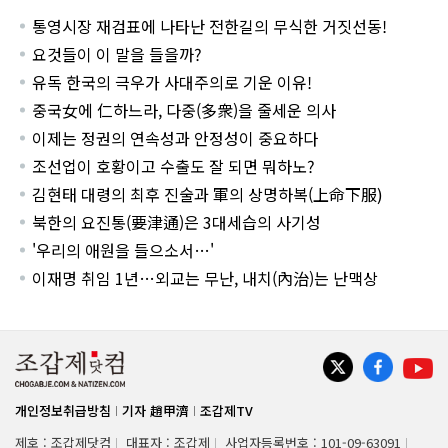
통영시장 재검표에 나타난 전한길의 무식한 거짓선동!
요것들이 이 말을 들을까?
유독 한국의 극우가 사대주의로 기운 이유!
중국女에 仁하느라, 다중(多衆)을 줄세운 의사
이제는 정권의 연속성과 안정성이 중요하다
조선업이 호황이고 수출도 잘 되면 뭐하노?
김현태 대령의 최후 진술과 軍의 상명하복(上命下服)
북한의 요진통(要津通)은 3대세습의 사기성
'우리의 애원을 들으소서…'
이재명 취임 1년…외교는 무난, 내치(內治)는 난맥상
개인정보취급방침
기자 趙甲濟
조갑제TV
제호 : 조갑제닷컴
대표자 : 조갑제
사업자등록번호 : 101-09-63091