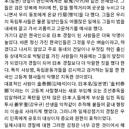
本(일본) 경찰이 한민족에게는 惡鬼(악귀)와 같은 존재였다. 그
들은 검은 양복에 허리에 찬, 칼을 쩔꺽거리며 곳곳을 누비고 다
니면서 우리 동포에게 온갖 行惡(행악)을 다 했다. 그들은 우리
의 독립투사들은 물론 일반인들도 어쭙잖은 일에도 그들의 법을
내세워 끌고 가서 괴롭히고 고문하기를 예사로 했다.
거기다 같은 한국인으로 日本 경찰이 된 사람들은 더욱 악명이
높았다. 바른 정신 가진 한국인들은 그것을 무슨 벼슬이라고, 하
겠다고 나서지 않았고 주로 동네의 건달이나 부잣집 하인 출신
등 상대적으로 박탈감을 가진 사람들이 처음에는 그들의 앞잡이
가 되었다가 경찰이 되어 日本 경찰보다 더 악랄한 짓을 했다 한
다. 특히 사상범, 독립운동가들을 감시하고 검거하는 일을 한 한
국인 고등계 형사들의 악행은 지독한 것이었다.
대표적인 사람이 金泰錫(김태석)이다. 日本名(일본명) ‘金村泰
錫’이라는 이 고등계 사찰형사는 새로 부임해 오는 조선총독을
암살하려고 폭탄을 던져 많은 日本人들에게 부상을 입힌 독립
투사 姜宇奎(강우규) 선생을 악착같이 추적해 붙들어 끝내 형장
의 이슬로 사라지게 했었다. 그러니까 일제강점기의 경찰은 우
리 민족에게 공포의 대상이자 증오와 원한의 표적이었다.
일제시대의 경찰에 대한 그러한 감정은 너무 강한 것이어서 해