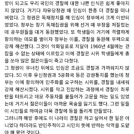
방이 되고도 우리 국민의 경찰에 대한 나쁜 인식은 쉽게 좋아지
지 않았다. 거기다 자유당정권 때 민심이 한층 더 경찰을 떠나
버렸다. 그 정권은 독재정치를 해 민심이 정부에서 크게 이반되
었었다. 정부는 장기 독재집권을 위해 선거 때 부정을 저질렀는
데 공무원들을 대거 동원했었다. 또 학생들이 거기에 격렬하게
항의하는 데모를 벌이자 정부는 이를, 경찰을 동원해 무력으로
강제 해산했다. 그것이 악화일로로 치달아 1960년 4월에는 걷
잡을 수 없는 상태에 이르렀고 이에 경찰은 시위 학생들에게 총
을 쏘아 많은 젊은이들이 죽고 다쳤다.
그 정권이 무너진 뒤에도 민심은 조금도 경찰과 가까워지지 않
았다. 5󈸠 이후 유신정권과 5공화국 등은 강권통치를 했는데 정
부는 이에 항의하여 민주화를 요구하는 시위를, 경찰을 내세워
강제 해산시켰다. 시위를 막고 진압하는 과정에서 경찰이 최루
탄을 터뜨리고 데모 주동자를 붙들어가 고문을 하는 일도 있었
는데 거기서 젊은이들이 아까운 목숨을 잃기도 했다. 그런 일들
이 시민들로 하여금 더욱 경찰에 등을 돌리게 만들었다.
그러니까 해방 후에도 이 나라의 경찰은 하고 싶어서 한 일은 아
니었다 하더라도 반민주적이고 시민의 뜻에 반하는 악역을 도맡
아 해 왔던 것이다.