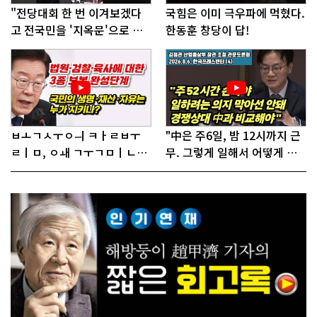
"전당대회 한 번 이겨보겠다
국힘은 이미 극우파에 먹혔다.
고 전국민을 '지옥문'으로 밀
한동훈 창당이 답!
어!"
ㅂㅗㄱㅅㅜㅇㅢ ㅋㅏㄹㅂㅜ
"中은 주6일, 밤 12시까지 근
ㄹㅣㅁ, ㅇㅙ ㄱㅜㄱㅁㅣㄴㄷ
무. 그렇게 일해서 어떻게 경
ㅡㄹㅇㅣ ㄷㅏㅇㅎㅐㅇㅑ ㅎ
쟁하냐 반문하더라"
ㅏㄴㅏ?