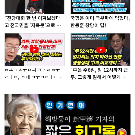
"전당대회 한 번 이겨보겠다
국힘은 이미 극우파에 먹혔다.
고 전국민을 '지옥문'으로 밀
한동훈 창당이 답!
어!"
ㅂㅗㄱㅅㅜㅇㅢ ㅋㅏㄹㅂㅜ
"中은 주6일, 밤 12시까지 근
ㄹㅣㅁ, ㅇㅙ ㄱㅜㄱㅁㅣㄴㄷ
무. 그렇게 일해서 어떻게 경
ㅡㄹㅇㅣ ㄷㅏㅇㅎㅐㅇㅑ ㅎ
쟁하냐 반문하더라"
ㅏㄴㅏ?