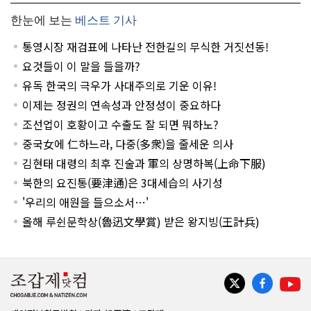
한눈에 보는
베스트 기사
통영시장 재검표에 나타난 전한길의 무식한 거짓선동!
요것들이 이 말을 들을까?
유독 한국의 극우가 사대주의로 기운 이유!
이제는 정권의 연속성과 안정성이 중요하다
조선업이 호황이고 수출도 잘 되면 뭐하노?
중국女에 仁하느라, 다중(多衆)을 줄세운 의사
김현태 대령의 최후 진술과 軍의 상명하복(上命下服)
북한의 요진통(要津通)은 3대세습의 사기성
'우리의 애원을 들으소서…'
올해 루쉰문학상(魯迅文學賞) 받은 왕지빙(王計兵)