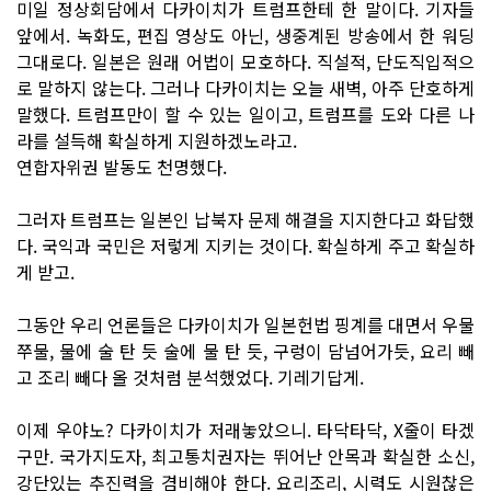
미일 정상회담에서 다카이치가 트럼프한테 한 말이다. 기자들
앞에서. 녹화도, 편집 영상도 아닌, 생중계된 방송에서 한 워딩
그대로다. 일본은 원래 어법이 모호하다. 직설적, 단도직입적으
로 말하지 않는다. 그러나 다카이치는 오늘 새벽, 아주 단호하게
말했다. 트럼프만이 할 수 있는 일이고, 트럼프를 도와 다른 나
라를 설득해 확실하게 지원하겠노라고.
연합자위권 발동도 천명했다.
그러자 트럼프는 일본인 납북자 문제 해결을 지지한다고 화답했
다. 국익과 국민은 저렇게 지키는 것이다. 확실하게 주고 확실하
게 받고.
그동안 우리 언론들은 다카이치가 일본헌법 핑계를 대면서 우물
쭈물, 물에 술 탄 듯 술에 물 탄 듯, 구렁이 담넘어가듯, 요리 빼
고 조리 빼다 올 것처럼 분석했었다. 기레기답게.
이제 우야노? 다카이치가 저래놓았으니. 타닥타닥, X줄이 타겠
구만. 국가지도자, 최고통치권자는 뛰어난 안목과 확실한 소신,
강단있는 추진력을 겸비해야 한다. 요리조리, 시력도 시원찮은