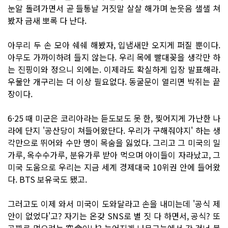
눈알 돌려가면서 곧 들통날 거짓말 살살 해가며 눈웃음 샐샐 쳐
봤자 금새 뽀록 다 난다.
아무리 두 손 모아 쉐쉐 해봤자, 입냄새만 오지게 퍼질 뿐이다.
아무도 가까이하려 들지 않는다. 우리 목에 빨대꽂을 생각만 하
는 진핑이와 정으니 외에는. 이제라도 확실하게 입장 발표해라.
우물안 개구리는 더 이상 필요없다. 동굴문이 열리면 박쥐는 끝
장이다.
6·25 때 미군은 코리아라는 듣도보도 못 한, 찢어지게 가난한 나
라에 단지 '공산당이 쳐들어왔단다. 우리가 구해줘야지' 하는 생
각만으로 뛰어와 수만 명이 목숨을 잃었다. 그리고 그 미국의 밀
가루, 옥수수가루, 분유가루 받아 먹으며 아이들이 자라났고, 그
미국 도움으로 우리는 지금 세계 경제대국 10위권 안에 들어왔
다. BTS 보유국도 됐고.
그러고도 이제 와서 미국이 도와달라고 손을 내미는데 '공식 제
안이 없었다'고? 자기는 온갖 SNS로 별 짓 다 하면서, 공식? 또
공짜로 먹으려는 空食이냐? 늘어지게 나무그늘에서 강 건너 불