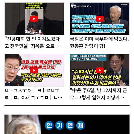
"전당대회 한 번 이겨보겠다
국힘은 이미 극우파에 먹혔다.
고 전국민을 '지옥문'으로 밀
한동훈 창당이 답!
어!"
ㅂㅗㄱㅅㅜㅇㅢ ㅋㅏㄹㅂㅜ
"中은 주6일, 밤 12시까지 근
ㄹㅣㅁ, ㅇㅙ ㄱㅜㄱㅁㅣㄴㄷ
무. 그렇게 일해서 어떻게 경
ㅡㄹㅇㅣ ㄷㅏㅇㅎㅐㅇㅑ ㅎ
쟁하냐 반문하더라"
ㅏㄴㅏ?