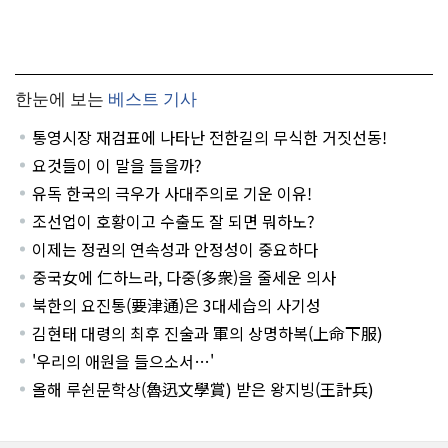
한눈에 보는
베스트 기사
통영시장 재검표에 나타난 전한길의 무식한 거짓선동!
요것들이 이 말을 들을까?
유독 한국의 극우가 사대주의로 기운 이유!
조선업이 호황이고 수출도 잘 되면 뭐하노?
이제는 정권의 연속성과 안정성이 중요하다
중국女에 仁하느라, 다중(多衆)을 줄세운 의사
북한의 요진통(要津通)은 3대세습의 사기성
김현태 대령의 최후 진술과 軍의 상명하복(上命下服)
'우리의 애원을 들으소서…'
올해 루쉰문학상(魯迅文學賞) 받은 왕지빙(王計兵)